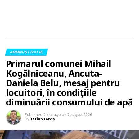
ADMINISTRATIE
Primarul comunei Mihail
Kogălniceanu, Ancuta-
Daniela Belu, mesaj pentru
locuitori, în condițiile
diminuării consumului de apă
Published
2 zile ago
on
7 august 2026
By
Tatian Iorga