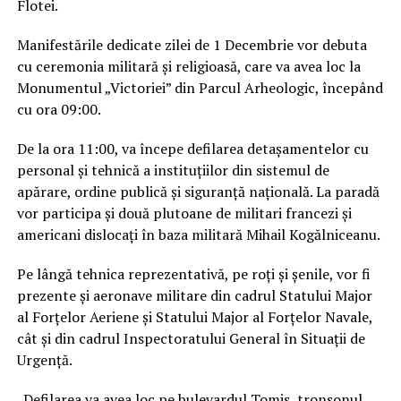
Flotei.
Manifestările dedicate zilei de 1 Decembrie vor debuta
cu ceremonia militară și religioasă, care va avea loc la
Monumentul „Victoriei” din Parcul Arheologic, începând
cu ora 09:00.
De la ora 11:00, va începe defilarea detașamentelor cu
personal și tehnică a instituțiilor din sistemul de
apărare, ordine publică și siguranță națională. La paradă
vor participa și două plutoane de militari francezi și
americani dislocați în baza militară Mihail Kogălniceanu.
Pe lângă tehnica reprezentativă, pe roți și șenile, vor fi
prezente și aeronave militare din cadrul Statului Major
al Forțelor Aeriene și Statului Major al Forțelor Navale,
cât și din cadrul Inspectoratului General în Situații de
Urgență.
„Defilarea va avea loc pe bulevardul Tomis, tronsonul