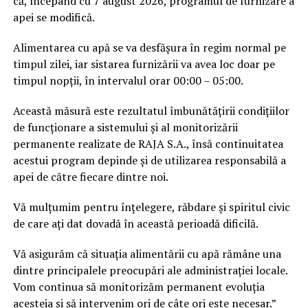
că, începând cu 7 august 2026, programul de furnizare a
apei se modifică.
Alimentarea cu apă se va desfășura în regim normal pe
timpul zilei, iar sistarea furnizării va avea loc doar pe
timpul nopții, în intervalul orar 00:00 – 05:00.
Această măsură este rezultatul îmbunătățirii condițiilor
de funcționare a sistemului și al monitorizării
permanente realizate de RAJA S.A., însă continuitatea
acestui program depinde și de utilizarea responsabilă a
apei de către fiecare dintre noi.
Vă mulțumim pentru înțelegere, răbdare și spiritul civic
de care ați dat dovadă în această perioadă dificilă.
Vă asigurăm că situația alimentării cu apă rămâne una
dintre principalele preocupări ale administrației locale.
Vom continua să monitorizăm permanent evoluția
acesteia și să intervenim ori de câte ori este necesar.”