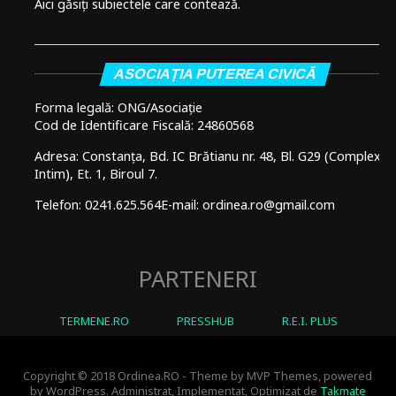
Aici găsiți subiectele care contează.
ASOCIAȚIA PUTEREA CIVICĂ
Forma legală: ONG/Asociație
Cod de Identificare Fiscală: 24860568
Adresa: Constanța, Bd. IC Brătianu nr. 48, Bl. G29 (Complex
Intim), Et. 1, Biroul 7.
Telefon: 0241.625.564
E-mail: ordinea.ro@gmail.com
PARTENERI
TERMENE.RO
PRESSHUB
R.E.I. PLUS
Copyright © 2018 Ordinea.RO - Theme by MVP Themes, powered
by WordPress. Administrat, Implementat, Optimizat de
Takmate