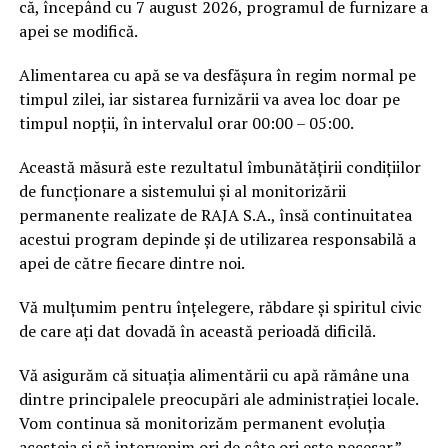
că, începând cu 7 august 2026, programul de furnizare a
apei se modifică.
Alimentarea cu apă se va desfășura în regim normal pe
timpul zilei, iar sistarea furnizării va avea loc doar pe
timpul nopții, în intervalul orar 00:00 – 05:00.
Această măsură este rezultatul îmbunătățirii condițiilor
de funcționare a sistemului și al monitorizării
permanente realizate de RAJA S.A., însă continuitatea
acestui program depinde și de utilizarea responsabilă a
apei de către fiecare dintre noi.
Vă mulțumim pentru înțelegere, răbdare și spiritul civic
de care ați dat dovadă în această perioadă dificilă.
Vă asigurăm că situația alimentării cu apă rămâne una
dintre principalele preocupări ale administrației locale.
Vom continua să monitorizăm permanent evoluția
acesteia și să intervenim ori de câte ori este necesar.”