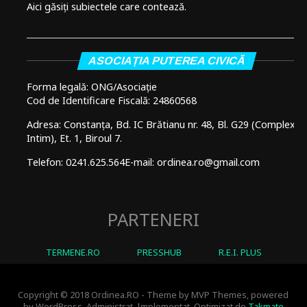
Aici găsiți subiectele care contează.
ASOCIAȚIA PUTEREA CIVICĂ
Forma legală: ONG/Asociație
Cod de Identificare Fiscală: 24860568
Adresa: Constanța, Bd. IC Brătianu nr. 48, Bl. G29 (Complex
Intim), Et. 1, Biroul 7.
Telefon: 0241.625.564
E-mail: ordinea.ro@gmail.com
PARTENERI
TERMENE.RO
PRESSHUB
R.E.I. PLUS
Copyright © 2018 Ordinea.RO - Theme by MVP Themes, powered
by WordPress. Administrat, Implementat, Optimizat de
Takmate