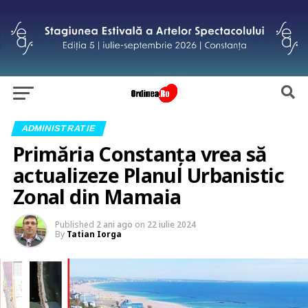
ADMINISTRATIE
Primăria Constanța vrea să
actualizeze Planul Urbanistic
Zonal din Mamaia
Published
2 ani ago
on
22 iulie 2024
By
Tatian Iorga