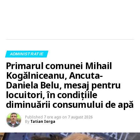
ADMINISTRATIE
Primarul comunei Mihail
Kogălniceanu, Ancuta-
Daniela Belu, mesaj pentru
locuitori, în condițiile
diminuării consumului de apă
Published
7 ore ago
on
7 august 2026
By
Tatian Iorga