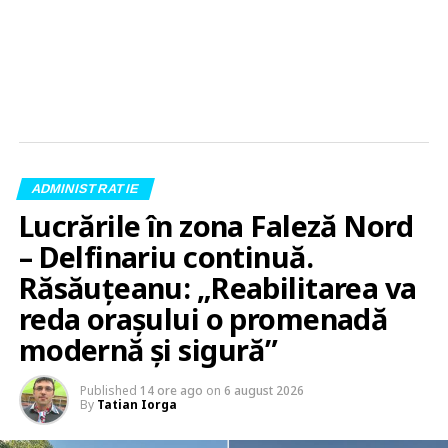
ADMINISTRATIE
Lucrările în zona Faleză Nord
– Delfinariu continuă.
Răsăuțeanu: „Reabilitarea va
reda orașului o promenadă
modernă și sigură”
Published
14 ore ago
on
6 august 2026
By
Tatian Iorga