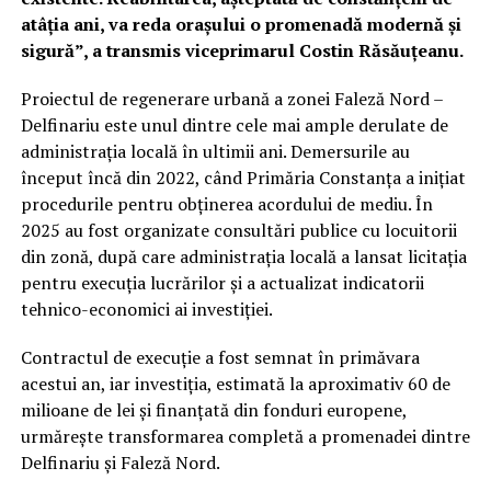
atâția ani, va reda orașului o promenadă modernă și
sigură”, a transmis viceprimarul Costin Răsăuțeanu.
Proiectul de regenerare urbană a zonei Faleză Nord –
Delfinariu este unul dintre cele mai ample derulate de
administrația locală în ultimii ani. Demersurile au
început încă din 2022, când Primăria Constanța a inițiat
procedurile pentru obținerea acordului de mediu. În
2025 au fost organizate consultări publice cu locuitorii
din zonă, după care administrația locală a lansat licitația
pentru execuția lucrărilor și a actualizat indicatorii
tehnico-economici ai investiției.
Contractul de execuție a fost semnat în primăvara
acestui an, iar investiția, estimată la aproximativ 60 de
milioane de lei și finanțată din fonduri europene,
urmărește transformarea completă a promenadei dintre
Delfinariu și Faleză Nord.