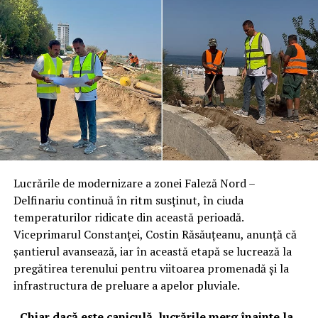
Lucrările de modernizare a zonei Faleză Nord –
Delfinariu continuă în ritm susținut, în ciuda
temperaturilor ridicate din această perioadă.
Viceprimarul Constanței, Costin Răsăuțeanu, anunță că
șantierul avansează, iar în această etapă se lucrează la
pregătirea terenului pentru viitoarea promenadă și la
infrastructura de preluare a apelor pluviale.
„Chiar dacă este caniculă, lucrările merg înainte la