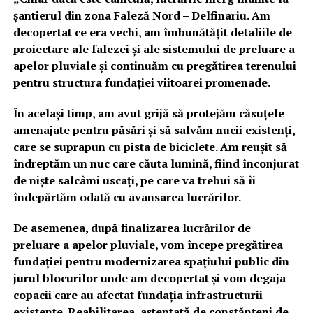
șantierul din zona Faleză Nord – Delfinariu. Am
decopertat ce era vechi, am îmbunătățit detaliile de
proiectare ale falezei și ale sistemului de preluare a
apelor pluviale și continuăm cu pregătirea terenului
pentru structura fundației viitoarei promenade.
În același timp, am avut grijă să protejăm căsuțele
amenajate pentru păsări și să salvăm nucii existenți,
care se suprapun cu pista de biciclete. Am reușit să
îndreptăm un nuc care căuta lumină, fiind înconjurat
de niște salcâmi uscați, pe care va trebui să îi
îndepărtăm odată cu avansarea lucrărilor.
De asemenea, după finalizarea lucrărilor de
preluare a apelor pluviale, vom începe pregătirea
fundației pentru modernizarea spațiului public din
jurul blocurilor unde am decopertat și vom degaja
copacii care au afectat fundația infrastructurii
existente. Reabilitarea, așteptată de constănțeni de