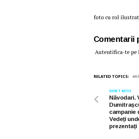
foto cu rol ilustra
Comentarii
Autentifica-te pe
RELATED TOPICS:
A
DON'T MISS
Năvodari. 
Dumitrașc
campanie 
Vedeți und
prezentați