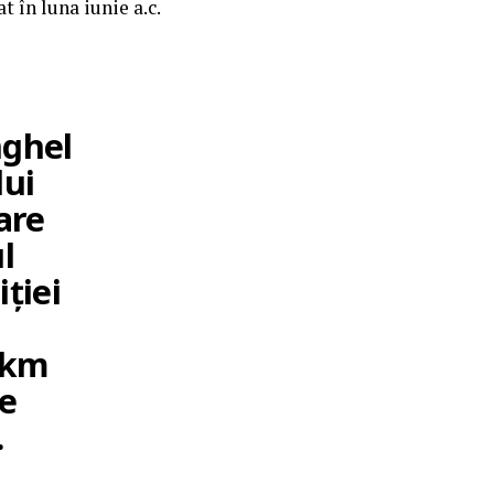
 în luna iunie a.c.
nghel
lui
are
l
ției
4 km
te
.