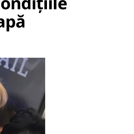
ondițiile
apă