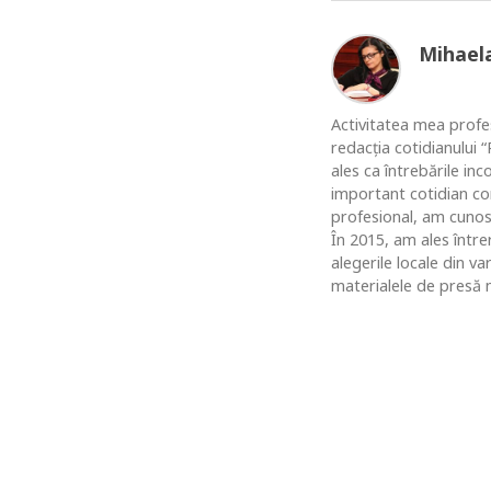
Mihael
Activitatea mea profes
redacția cotidianului
ales ca întrebările in
important cotidian co
profesional, am cunosc
În 2015, am ales între
alegerile locale din v
materialele de presă n