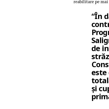
reabilitare pe mai
“În 
cont
Prog
Salig
de in
străz
Const
este 
total
și cu
prima