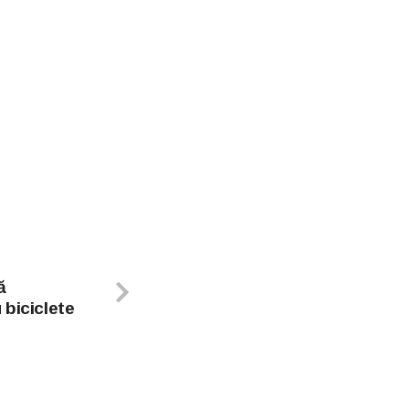
ă
 biciclete