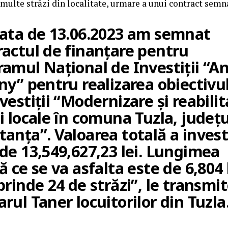
 multe străzi din localitate, urmare a unui contract semnat
data de 13.06.2023 am semnat
ractul de finanțare pentru
ramul Național de Investiții “A
ny” pentru realizarea obiectivu
vestiții “Modernizare și reabilit
i locale în comuna Tuzla, județu
anța”. Valoarea totală a investi
de 13,549,627,23 lei. Lungimea
ă ce se va asfalta este de 6,80
prinde 24 de străzi”, le transmi
rul Taner locuitorilor din Tuzla