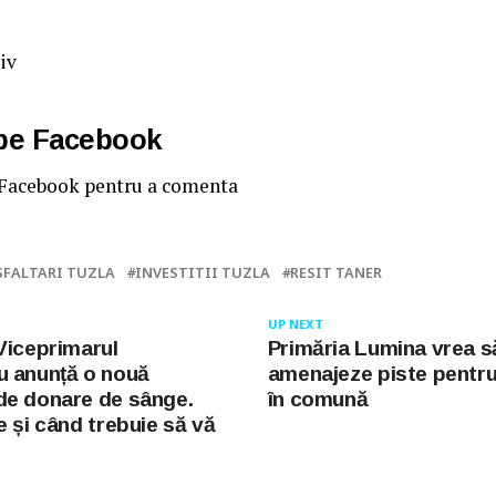
tiv
 pe Facebook
 Facebook pentru a comenta
SFALTARI TUZLA
INVESTITII TUZLA
RESIT TANER
UP NEXT
Viceprimarul
Primăria Lumina vrea s
u anunță o nouă
amenajeze piste pentru
de donare de sânge.
în comună
e și când trebuie să vă