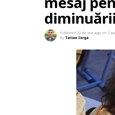
mesaj pent
diminuări
Published
22 de ore ago
on
7 a
By
Tatian Iorga