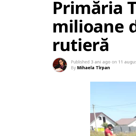
Primăria T
milioane d
rutieră
Published
3 ani ago
on
11 augu
By
Mihaela Tîrpan