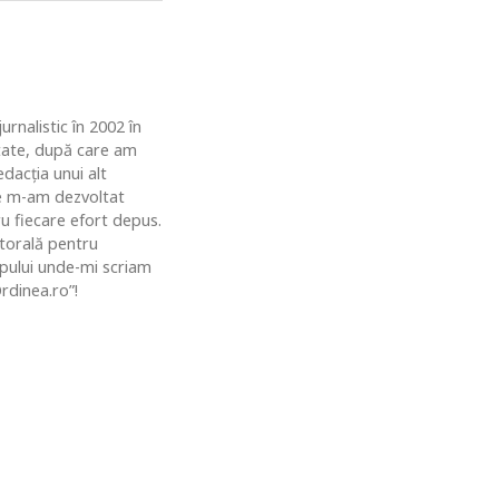
rnalistic în 2002 în
ătate, după care am
dacția unui alt
de m-am dezvoltat
u fiecare efort depus.
ctorală pentru
topului unde-mi scriam
rdinea.ro”!