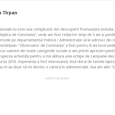
a Tîrpan
ională nu este una complicată. Am descoperit frumusețea textului ju
 “Replica de Constanța”, unde am fost redactor timp de 5 ani și jum
comode pe departamentul Politică / Administrație să le adresez din re
nstănțean. “Observator de Constanța” a fost pentru 8 ani locul un
ut oameni din toate categoriile sociale și am primit aprecieri pentr
ruperea activității pentru a mă alătura unei echipe de campanie ele
ara lui 2016. Experiența a fost interesantă, însă dorul de tastele lap
u m-au lăsat să-mi doresc o carieră în administrație. Așa am ales “O
ADVERTISEMENT