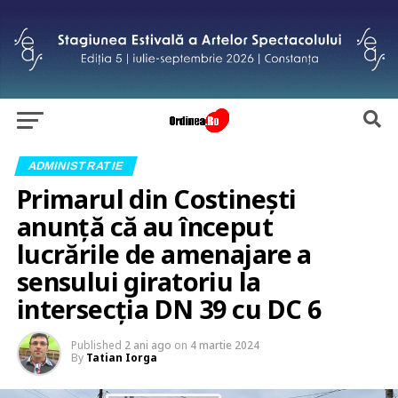
ADMINISTRATIE
Primarul din Costinești
anunță că au început
lucrările de amenajare a
sensului giratoriu la
intersecția DN 39 cu DC 6
Published
2 ani ago
on
4 martie 2024
By
Tatian Iorga