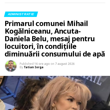
ADMINISTRATIE
Primarul comunei Mihail
Kogălniceanu, Ancuta-
Daniela Belu, mesaj pentru
locuitori, în condițiile
diminuării consumului de apă
Published
16 ore ago
on
7 august 2026
By
Tatian Iorga