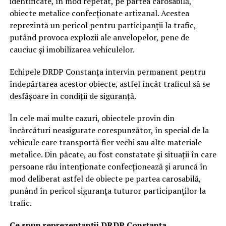
identificate, în mod repetat, pe partea carosabilă,
obiecte metalice confecționate artizanal. Acestea
reprezintă un pericol pentru participanții la trafic,
putând provoca explozii ale anvelopelor, pene de
cauciuc și imobilizarea vehiculelor.
Echipele DRDP Constanța intervin permanent pentru
îndepărtarea acestor obiecte, astfel încât traficul să se
desfășoare în condiții de siguranță.
În cele mai multe cazuri, obiectele provin din
încărcături neasigurate corespunzător, în special de la
vehicule care transportă fier vechi sau alte materiale
metalice. Din păcate, au fost constatate și situații în care
persoane rău intenționate confecționează și aruncă în
mod deliberat astfel de obiecte pe partea carosabilă,
punând în pericol siguranța tuturor participanților la
trafic.
Ce spun reprezentanții DRDP Constanța