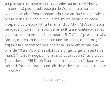
timp în care am început să fac şi televiziune, la TV Neptun,
am decis să plec la subredacţia de Constanţa a ziarului
Naţional. Acela a fost momentul în care am lucrat în paralel în
presa scrisă şi în cea audio, la mai multe posturi de radio,
începând cu Europa FM şi terminând cu Mix FM. A venit apoi
perioada în care mi-am dorit mai mult şi am continuat să fac
şi televiziune, la Antena 1, iar apoi la B1TV. Însă presa scrisă a
rămas, mereu, marea mea pasiune. Am ajuns redactor şef
adjunct la Observator de Constanţa, unde am rămas mai
bine de 10 ani. Apoi am stabilit că ajunge cu genul acesta de
muncă în care îţi neglizeji familia, că este cazul să fac altceva.
Şi am devenit PR! După 5 ani, mi-am reamintit că doar presa
mă satisface din toate punctele de vedere! Motiv pentru care
... iată-mă!
ADVERTISEMENT