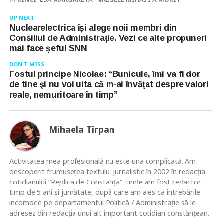
UP NEXT
Nuclearelectrica își alege noii membri din
Consiliul de Administrație. Vezi ce alte propuneri
mai face șeful SNN
DON'T MISS
Fostul principe Nicolae: “Bunicule, îmi va fi dor
de tine şi nu voi uita că m-ai învăţat despre valori
reale, nemuritoare în timp”
Mihaela Tîrpan
Activitatea mea profesională nu este una complicată. Am
descoperit frumusețea textului jurnalistic în 2002 în redacția
cotidianului “Replica de Constanța”, unde am fost redactor
timp de 5 ani și jumătate, după care am ales ca întrebările
incomode pe departamentul Politică / Administrație să le
adresez din redacția unui alt important cotidian constănțean.