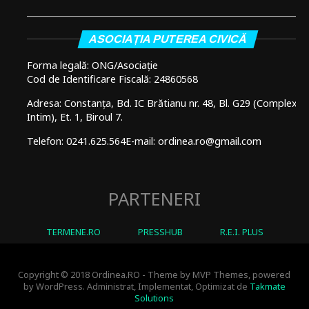
ASOCIAȚIA PUTEREA CIVICĂ
Forma legală: ONG/Asociație
Cod de Identificare Fiscală: 24860568
Adresa: Constanța, Bd. IC Brătianu nr. 48, Bl. G29 (Complex
Intim), Et. 1, Biroul 7.
Telefon: 0241.625.564
E-mail: ordinea.ro@gmail.com
PARTENERI
TERMENE.RO
PRESSHUB
R.E.I. PLUS
Copyright © 2018 Ordinea.RO - Theme by MVP Themes, powered
by WordPress. Administrat, Implementat, Optimizat de
Takmate
Solutions