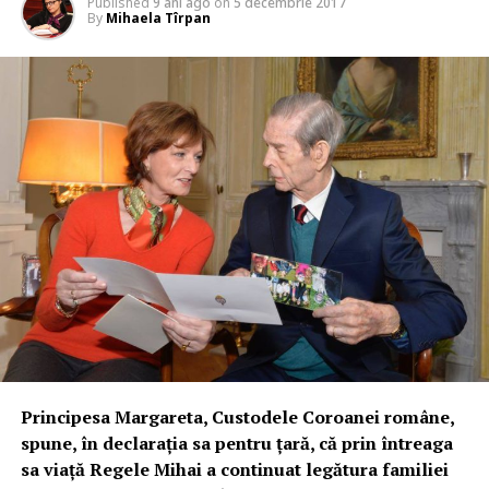
Published
9 ani ago
on
5 decembrie 2017
By
Mihaela Tîrpan
Principesa Margareta, Custodele Coroanei române,
spune, în declaraţia sa pentru ţară, că prin întreaga
sa viaţă Regele Mihai a continuat legătura familiei