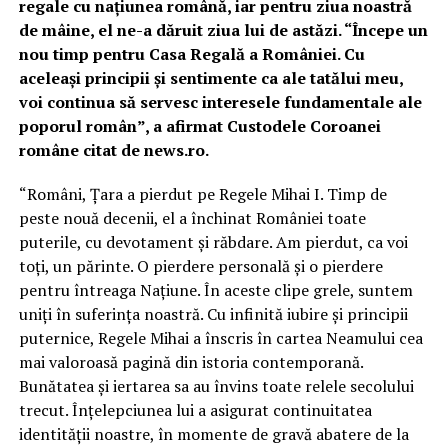
regale cu naţiunea română, iar pentru ziua noastră
de mâine, el ne-a dăruit ziua lui de astăzi. “Începe un
nou timp pentru Casa Regală a României. Cu
aceleaşi principii şi sentimente ca ale tatălui meu,
voi continua să servesc interesele fundamentale ale
poporul român”, a afirmat Custodele Coroanei
române citat de news.ro.
“Români, Ţara a pierdut pe Regele Mihai I. Timp de
peste nouă decenii, el a închinat României toate
puterile, cu devotament şi răbdare. Am pierdut, ca voi
toţi, un părinte. O pierdere personală şi o pierdere
pentru întreaga Naţiune. În aceste clipe grele, suntem
uniţi în suferinţa noastră. Cu infinită iubire şi principii
puternice, Regele Mihai a înscris în cartea Neamului cea
mai valoroasă pagină din istoria contemporană.
Bunătatea şi iertarea sa au învins toate relele secolului
trecut. Înţelepciunea lui a asigurat continuitatea
identităţii noastre, în momente de gravă abatere de la