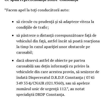
”Facem apel la toți conducătorii auto:
să circule cu prudență și să adapteze viteza la
condițiile de trafic;
să păstreze o distanță corespunzătoare față de
vehiculul din față, astfel încât să poată reacționa
la timp în cazul apariției unor obstacole pe
carosabil;
dacă observă astfel de obiecte pe partea
carosabilă sau dețin informații cu privire la
vehiculele din care acestea provin, să sesizeze de
îndată Dispeceratul D.R.D.P. Constanța ( 0745
349 334)/CNAIR (021.9360), sau să apeleze
numărul unic de urgență 112.”, au notat
specialiștii DRDP Constanța.