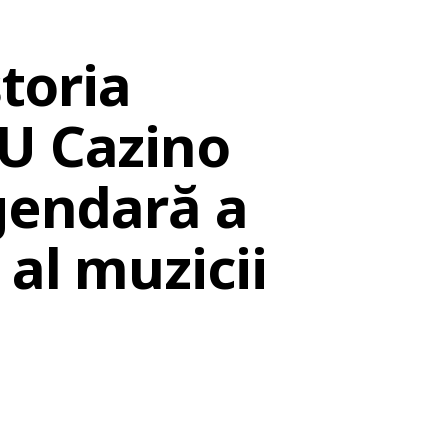
storia
AU Cazino
egendară a
al muzicii