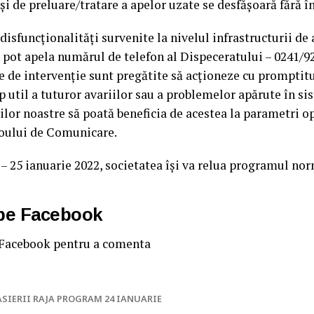
și de preluare/tratare a apelor uzate se desfășoară fără î
isfuncționalități survenite la nivelul infrastructurii de 
i pot apela numărul de telefon al Dispeceratului – 0241/92
le de intervenție sunt pregătite să acţioneze cu promptit
 util a tuturor avariilor sau a problemelor apărute în sis
iilor noastre să poată beneficia de acestea la parametri op
roului de Comunicare.
– 25 ianuarie 2022, societatea își va relua programul nor
 pe Facebook
 Facebook pentru a comenta
ASIERII RAJA PROGRAM 24 IANUARIE