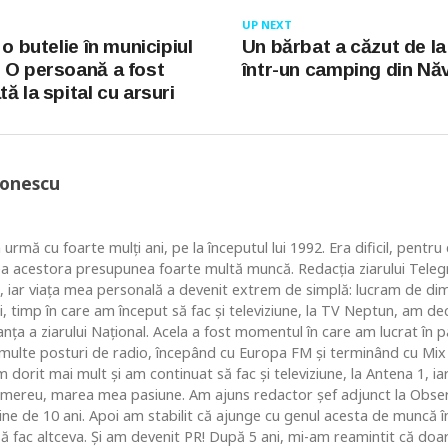
UP NEXT
 o butelie în municipiul
Un bărbat a căzut de la
 O persoană a fost
într-un camping din Nă
ă la spital cu arsuri
Ionescu
 urmă cu foarte mulţi ani, pe la începutul lui 1992. Era dificil, pentr
ea acestora presupunea foarte multă muncă. Redacţia ziarului Telegr
, iar viaţa mea personală a devenit extrem de simplă: lucram de dim
i, timp în care am început să fac şi televiziune, la TV Neptun, am dec
ţa a ziarului Naţional. Acela a fost momentul în care am lucrat în pa
i multe posturi de radio, începând cu Europa FM şi terminând cu Mix
 dorit mai mult şi am continuat să fac şi televiziune, la Antena 1, ia
 mereu, marea mea pasiune. Am ajuns redactor şef adjunct la Obse
 de 10 ani. Apoi am stabilit că ajunge cu genul acesta de muncă în c
 să fac altceva. Şi am devenit PR! După 5 ani, mi-am reamintit că do