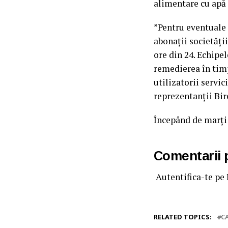
alimentare cu apă 
”Pentru eventuale d
abonații societăți
ore din 24. Echipe
remedierea în timp
utilizatorii servic
reprezentanții Bi
Începând de marți 
Comentarii
Autentifica-te pe
RELATED TOPICS:
C