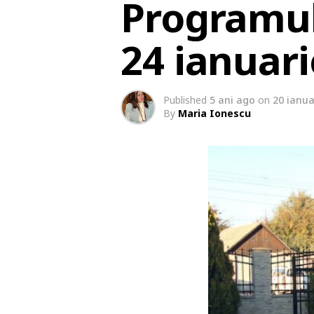
Programul 
24 ianuari
Published
5 ani ago
on
20 ianua
By
Maria Ionescu