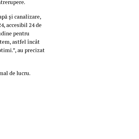
ntrerupere.
apă și canalizare,
4, accesibil 24 de
udine pentru
tem, astfel încât
timi.”, au precizat
mal de lucru.