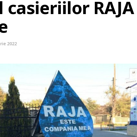
casieriilor RAJA
e
rie 2022