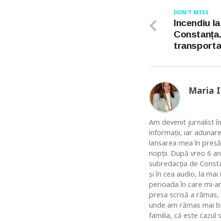
DON'T MISS
Incendiu la
Constanța.
transportat
Maria 
Am devenit jurnalist în
informaţii, iar adunar
lansarea mea în presă
nopţii. După vreo 6 an
subredacţia de Constan
şi în cea audio, la ma
perioada în care mi-am
presa scrisă a rămas,
unde am rămas mai bine
familia, că este cazul