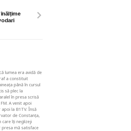
 înălțime
vodari
u că lumea era avidă de
af a constituit
ineaţa până în cursul
is să plec la
ralel în presa scrisă
 FM. A venit apoi
r apoi la B1TV. Însă
rvator de Constanţa,
are îţi neglizeji
ar presa mă satisface