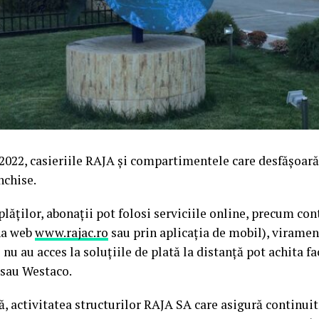
 2022, casieriile RAJA și compartimentele care desfășoară 
nchise.
plăților, abonații pot folosi serviciile online, precum con
ina web
www.rajac.ro
sau prin aplicația de mobil), viramen
e nu au acces la soluțiile de plată la distanță pot achita f
 sau Westaco.
ă, activitatea structurilor RAJA SA care asigură continuit