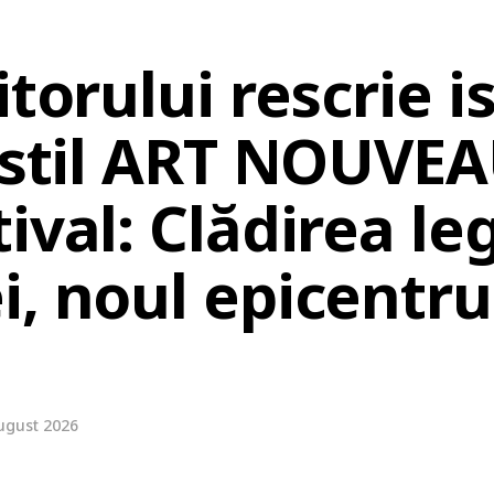
itorului rescrie i
n stil ART NOUVE
ival: Clădirea l
, noul epicentru 
ugust 2026