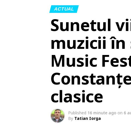
ACTUAL
Sunetul vi
muzicii î
Music Fest
Constanței
clasice
Published
16 minute ago
on
6 a
By
Tatian Iorga