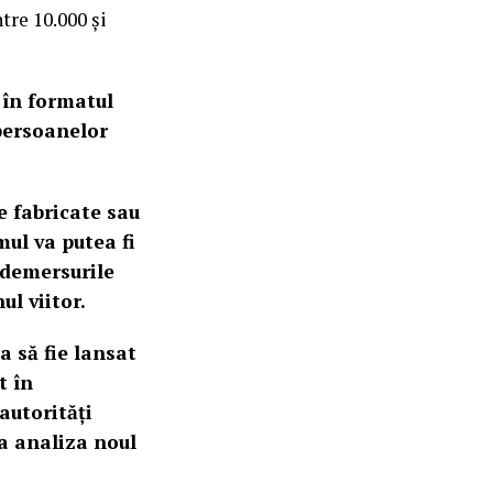
tre 10.000 și
 în formatul
persoanelor
le fabricate sau
ul va putea fi
 demersurile
l viitor.
a să fie lansat
t în
autorități
 a analiza noul