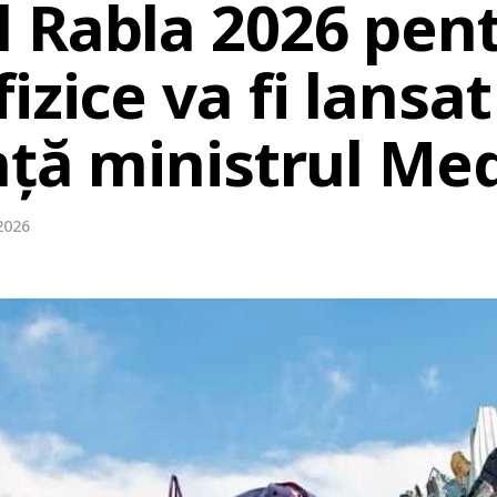
 Rabla 2026 pen
izice va fi lansat
nță ministrul Med
 2026