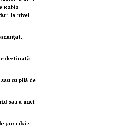
ne Rabla
uri la nivel
 anunțat,
ne destinată
 sau cu pilă de
rid sau a unei
de propulsie