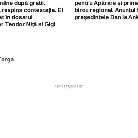
mâne după gratii.
pentru Apărare și prim
a respins contestația. El
birou regional. Anunțul 
at în dosarul
președintele Dan la An
r Teodor Niță și Gigi
Iorga
ADVERTISEMENT