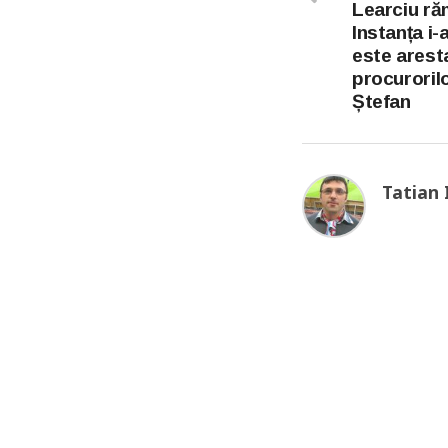
Learciu ră
Instanța i-
este arest
procurorilo
Ștefan
Tatian 