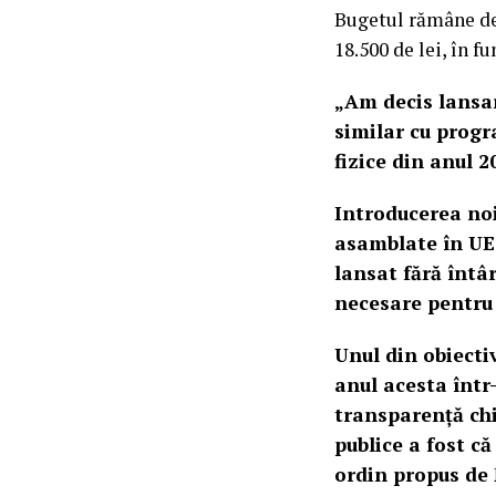
Bugetul rămâne de 3
18.500 de lei, în f
„Am decis lansa
similar cu progr
fizice din anul 2
Introducerea noil
asamblate în UE 
lansat fără întâ
necesare pentru 
Unul din obiecti
anul acesta într
transparență chi
publice a fost că
ordin propus de 