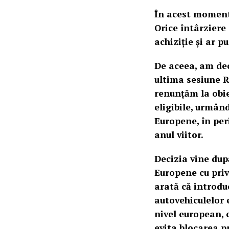
În acest moment,
Orice întârziere 
achiziție și ar 
De aceea, am dec
ultima sesiune R
renunțăm la obie
eligibile, urmân
Europene, în per
anul viitor.
Decizia vine dup
Europene cu priv
arată că introdu
autovehiculelor 
nivel european, 
evita blocarea p