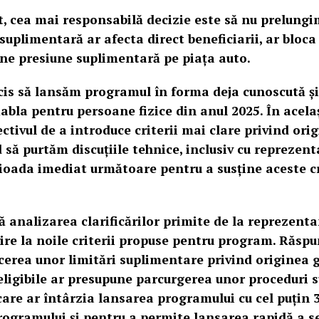
 cea mai responsabilă decizie este să nu prelungi
suplimentară ar afecta direct beneficiarii, ar bloca
pune presiune suplimentară pe piața auto.
is să lansăm programul în forma deja cunoscută și
abla pentru persoane fizice din anul 2025. În acela
ctivul de a introduce criterii mai clare privind ori
d să purtăm discuțiile tehnice, inclusiv cu reprezent
ioada imediat următoare pentru a susține aceste cr
ă analizarea clarificărilor primite de la reprezenta
ire la noile criterii propuse pentru program. Răspu
cerea unor limitări suplimentare privind originea 
eligibile ar presupune parcurgerea unor proceduri 
care ar întârzia lansarea programului cu cel puțin 3
rogramului și pentru a permite lansarea rapidă a s