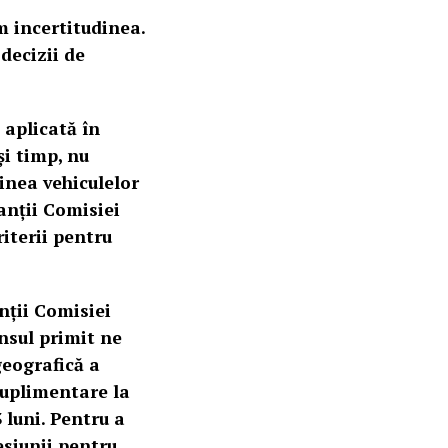
m incertitudinea.
 decizii de
 aplicată în
și timp, nu
ginea vehiculelor
anții Comisiei
iterii pentru
nții Comisiei
nsul primit ne
geografică a
suplimentare la
 luni. Pentru a
esiunii pentru