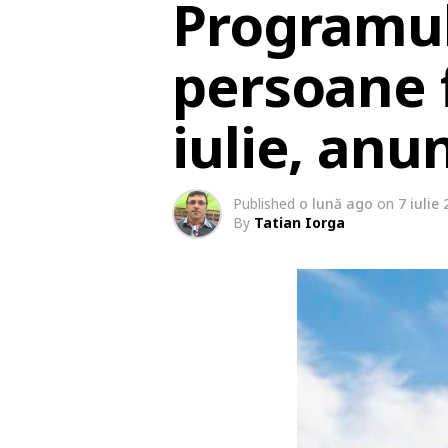
Programul
persoane f
iulie, anu
Published
o lună ago
on
7 iulie
By
Tatian Iorga