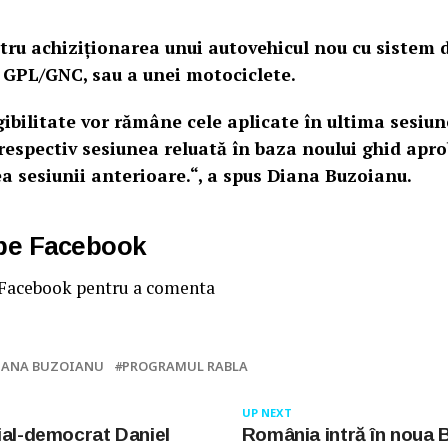
ntru achiziționarea unui autovehicul nou cu sistem 
v GPL/GNC, sau a unei motociclete.
igibilitate vor rămâne cele aplicate în ultima sesiu
 respectiv sesiunea reluată în baza noului ghid apro
 sesiunii anterioare.“, a spus Diana Buzoianu.
 pe Facebook
 Facebook pentru a comenta
IANA BUZOIANU
PROGRAMUL RABLA
UP NEXT
ial-democrat Daniel
România intră în noua 