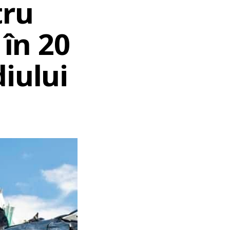
tru
 în 20
iului