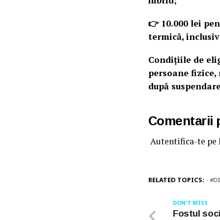
hibrid;
👉 10.000 lei pe
termică, inclusi
Condițiile de el
persoane fizice,
după suspendarea
Comentarii
Autentifica-te pe
RELATED TOPICS:
D
DON'T MISS
Fostul soc