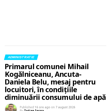
ADMINISTRATIE
Primarul comunei Mihail
Kogălniceanu, Ancuta-
Daniela Belu, mesaj pentru
locuitori, în condițiile
diminuării consumului de apă
Published
16 ore ago
on
7 august 2026
By
Tatian Iorga