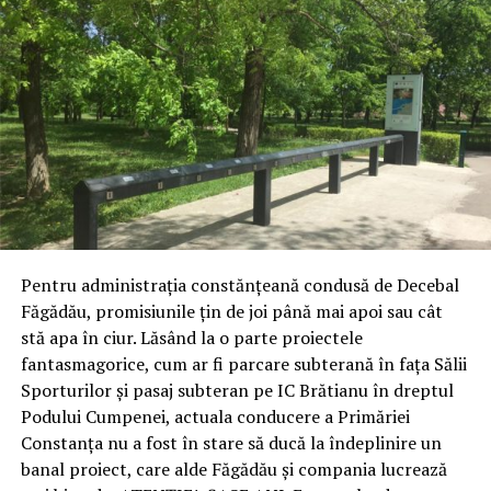
Pentru administrația constănțeană condusă de Decebal
Făgădău, promisiunile țin de joi până mai apoi sau cât
stă apa în ciur. Lăsând la o parte proiectele
fantasmagorice, cum ar fi parcare subterană în fața Sălii
Sporturilor și pasaj subteran pe IC Brătianu în dreptul
Podului Cumpenei, actuala conducere a Primăriei
Constanța nu a fost în stare să ducă la îndeplinire un
banal proiect, care alde Făgădău și compania lucrează