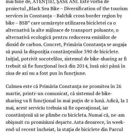
mai bine de, ATENȚIE!, ȘASE ANI. Este vorba de
proiectul „Black Sea Bike – Diversification of the tourism
services in Constanța – Balchik cross border region by
bike – BSB” care urmărește utilizarea bicicletei ca o
alternativă la alte mijloace de transport poluante, o
alternativă ecologică pentru reducerea emisiilor de
dioxid de carbon. Concret, Primăria Constanța se angaja
să pună la dispoziția constănțenilor 390 de biciclete.
Inițial, potrivit socotelilor, sistemul de bike-sharing ar fi
trebuit să fie funcțional încă din 2014, însă nici până în
ziua de azi nu a fost pus în funcțiune.
Culmea este că Primăria Constanța ne promitea în 26
martie, printr-un comunicat, că sistemul de bike-
sharing va fi funcțional în mai puțin de o lună. Adică, la 1
mai, acest serviciu trebuia să fie operațional, iar
constănțenii să se plimbe cu bicicleta. Numai că, ne-am
obișnuit cu promisiuni deșarte. Asta deoarece, în week-
end-ul recent încheiat, la stația de biciclete din Parcul