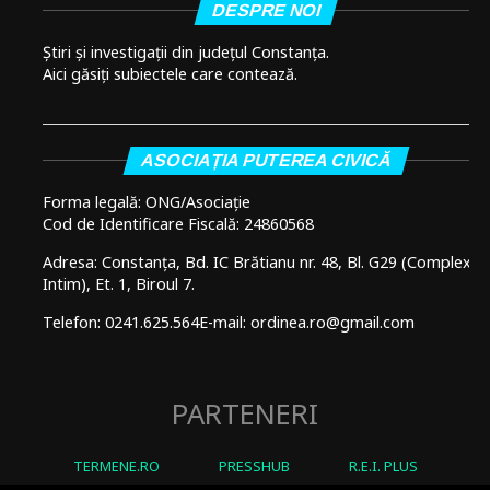
DESPRE NOI
Știri și investigații din județul Constanța.
Aici găsiți subiectele care contează.
ASOCIAȚIA PUTEREA CIVICĂ
Forma legală: ONG/Asociație
Cod de Identificare Fiscală: 24860568
Adresa: Constanța, Bd. IC Brătianu nr. 48, Bl. G29 (Complex
Intim), Et. 1, Biroul 7.
Telefon: 0241.625.564
E-mail: ordinea.ro@gmail.com
PARTENERI
TERMENE.RO
PRESSHUB
R.E.I. PLUS