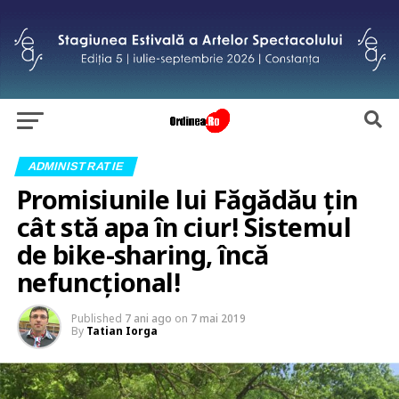
ADMINISTRATIE
Promisiunile lui Făgădău țin
cât stă apa în ciur! Sistemul
de bike-sharing, încă
nefuncțional!
Published
7 ani ago
on
7 mai 2019
By
Tatian Iorga