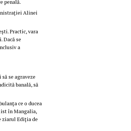
e penală.
nistrației Alinei
ști. Practic, vara
i. Dacă se
inclusiv a
ui să se agraveze
ndicită banală, să
mbulanța ce o ducea
ist în Mangalia,
 ziarul Ediția de