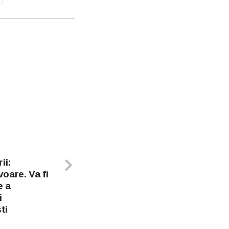
ii:
voare. Va fi
e a
i
ti