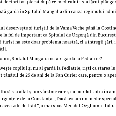
doctorii au plecat după ce medicului i s-a făcut plânger
istă gardă în Spitalul Mangalia din cauza regimului admi
ul deservește și turiștii de la Vama Veche până la Costine
te la fel de important ca Spitalul de Urgență din Bucureșt
turist nu este doar problema noastră, ci a întregii țări, 
ții.
opiii, Spitalul Mangalia nu are gardă la Pediatrie?
ește copilul și nu ai gardă la Pediatrie, riști ca starea l
t tânărul de 25 de ani de la Fan Curier care, pentru o ape
ltură s-a aflat și un vârstnic care și-a pierdut soția în a
Urgențele de la Constanța: „Dacă aveam un medic special
 avea zile de trăit”, a mai spus Menabit Ozghiun, citat de