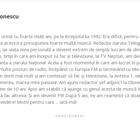
Ionescu
 urmă cu foarte mulţi ani, pe la începutul lui 1992. Era dificil, pentr
ea acestora presupunea foarte multă muncă. Redacţia ziarului Telegr
, iar viaţa mea personală a devenit extrem de simplă: lucram de dim
i, timp în care am început să fac şi televiziune, la TV Neptun, am dec
ţa a ziarului Naţional. Acela a fost momentul în care am lucrat în pa
i multe posturi de radio, începând cu Europa FM şi terminând cu Mix
 dorit mai mult şi am continuat să fac şi televiziune, la Antena 1, ia
 mereu, marea mea pasiune. Am ajuns redactor şef adjunct la Obse
 de 10 ani. Apoi am stabilit că ajunge cu genul acesta de muncă în c
 să fac altceva. Şi am devenit PR! După 5 ani, mi-am reamintit că do
vedere! Motiv pentru care ... iată-mă!
ADVERTISEMENT