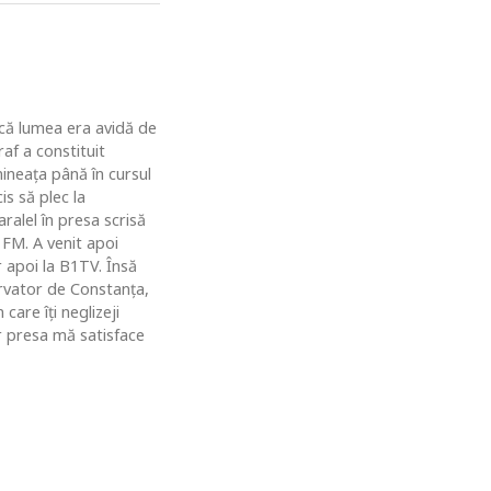
u că lumea era avidă de
af a constituit
ineaţa până în cursul
is să plec la
ralel în presa scrisă
 FM. A venit apoi
r apoi la B1TV. Însă
rvator de Constanţa,
are îţi neglizeji
ar presa mă satisface