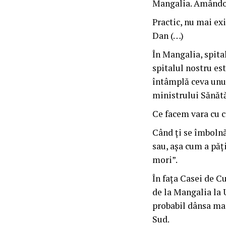
Mangalia. Amândoi 
Practic, nu mai ex
Dan (…)
În Mangalia, spital
spitalul nostru es
întâmplă ceva unui 
ministrului Sănătă
Ce facem vara cu c
Când ți se îmbolnăv
sau, așa cum a păți
mori”.
În fața Casei de Cu
de la Mangalia la 
probabil dânsa mai
Sud.