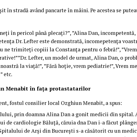
eșit în stradă având pancarte în mâini. Pe acestea se pute
neți în pericol până plecați?”, ”Alina Dan, incompetentă, 
tența Dr. Lefter este demonstrată, incomepetența voastr
Nu ne trimiteți copiii la Constanța pentru o febră!”, ”Vrem
ative!””Dr. Lefter, un model de urmat, Alina Dan, o prob
noastră la viață!”, ”Fără hoție, vrem pediatrie!”, Vrem m
” etc.
n Menabit în fața protastatarilor
nt, fostul consilier local Ozghiun Menabit, a spus:
ului, prin doamna Alina Dan a gonit medicii din spital.
i de cardiologie Băluță, căruia dna Dan i-a făcut plânger
Spitalului de Arși din București s-a căsătorit cu un medic