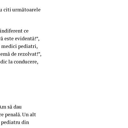
au citi următoarele
indiferent ce
ă este evidentă!”,
 medici pediatri,
lemă de rezolvat!”,
edic la conducere,
 Am să dau
e penală. Un alt
 pediatru din