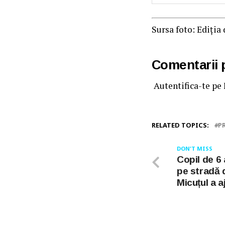
Sursa foto: Ediția
Comentarii
Autentifica-te pe
RELATED TOPICS:
P
DON'T MISS
Copil de 6 
pe stradă d
Micuțul a a