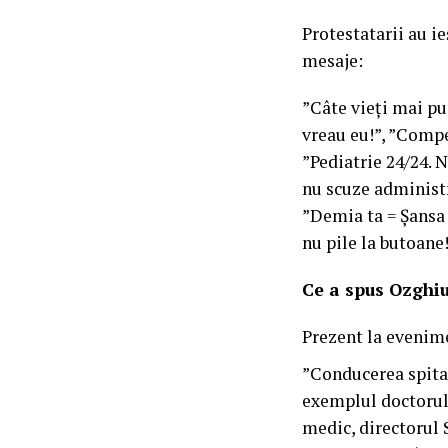
Protestatarii au i
mesaje:
”Câte vieți mai pu
vreau eu!”, ”Compe
”Pediatrie 24/24. 
nu scuze administr
”Demia ta = Șansa 
nu pile la butoane!
Ce a spus Ozghiu
Prezent la evenime
”Conducerea spital
exemplul doctorulu
medic, directorul 