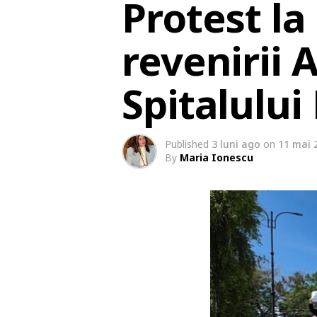
Protest l
revenirii 
Spitalului
Published
3 luni ago
on
11 mai 
By
Maria Ionescu