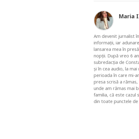
Maria 
Am devenit jurnalist în
informaţii, iar adunar
lansarea mea în presă
nopţii. După vreo 6 an
subredacţia de Constan
şi în cea audio, la ma
perioada în care mi-am
presa scrisă a rămas,
unde am rămas mai bine
familia, că este cazul
din toate punctele de 