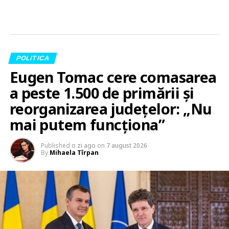
POLITICA
Eugen Tomac cere comasarea
a peste 1.500 de primării și
reorganizarea județelor: „Nu
mai putem funcționa”
Published
o zi ago
on
7 august 2026
By
Mihaela Tîrpan