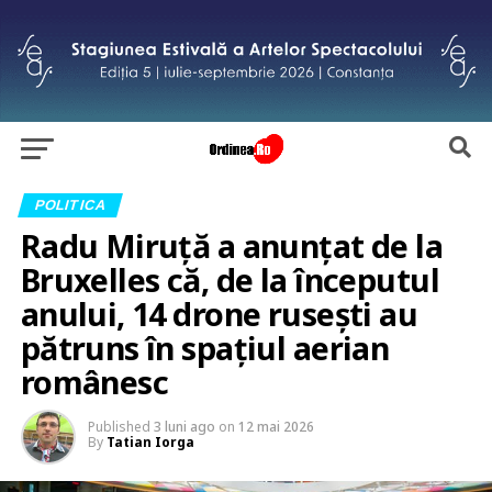
POLITICA
Radu Miruță a anunțat de la
Bruxelles că, de la începutul
anului, 14 drone rusești au
pătruns în spațiul aerian
românesc
Published
3 luni ago
on
12 mai 2026
By
Tatian Iorga