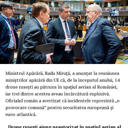
Ministrul Apărării, Radu Miruță, a anunțat la reuniunea
miniștrilor apărării din UE că, de la începutul anului, 14
drone rusești au pătruns în spațiul aerian al României,
iar trei dintre acestea aveau încărcătură explozivă.
Oficialul român a avertizat că incidentele reprezintă „o
provocare comună” pentru securitatea europeană și
euro-atlantică.
„Drone rusești ajung neautorizat în spațiul aerian al