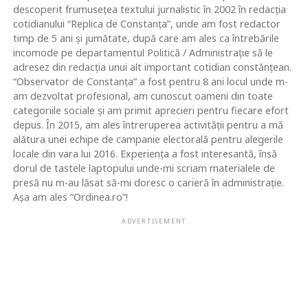
descoperit frumusețea textului jurnalistic în 2002 în redacția
cotidianului “Replica de Constanța”, unde am fost redactor
timp de 5 ani și jumătate, după care am ales ca întrebările
incomode pe departamentul Politică / Administrație să le
adresez din redacția unui alt important cotidian constănțean.
“Observator de Constanța” a fost pentru 8 ani locul unde m-
am dezvoltat profesional, am cunoscut oameni din toate
categoriile sociale și am primit aprecieri pentru fiecare efort
depus. În 2015, am ales întreruperea activității pentru a mă
alătura unei echipe de campanie electorală pentru alegerile
locale din vara lui 2016. Experiența a fost interesantă, însă
dorul de tastele laptopului unde-mi scriam materialele de
presă nu m-au lăsat să-mi doresc o carieră în administrație.
Așa am ales “Ordinea.ro”!
ADVERTISEMENT