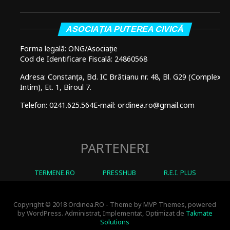
ASOCIAȚIA PUTEREA CIVICĂ
Forma legală: ONG/Asociație
Cod de Identificare Fiscală: 24860568
Adresa: Constanța, Bd. IC Brătianu nr. 48, Bl. G29 (Complex
Intim), Et. 1, Biroul 7.
Telefon: 0241.625.564
E-mail: ordinea.ro@gmail.com
PARTENERI
TERMENE.RO
PRESSHUB
R.E.I. PLUS
Copyright © 2018 Ordinea.RO - Theme by MVP Themes, powered
by WordPress. Administrat, Implementat, Optimizat de
Takmate
Solutions