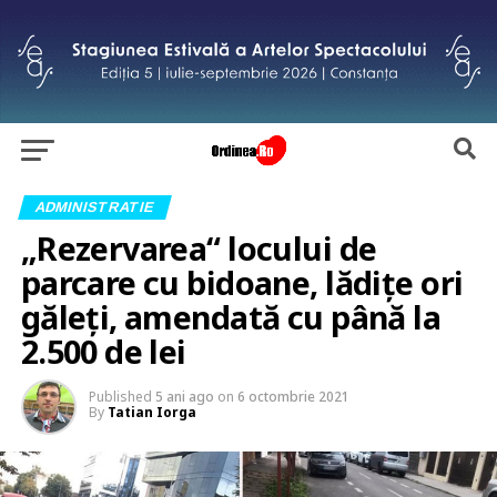
ADMINISTRATIE
„Rezervarea“ locului de
parcare cu bidoane, lădițe ori
găleți, amendată cu până la
2.500 de lei
Published
5 ani ago
on
6 octombrie 2021
By
Tatian Iorga