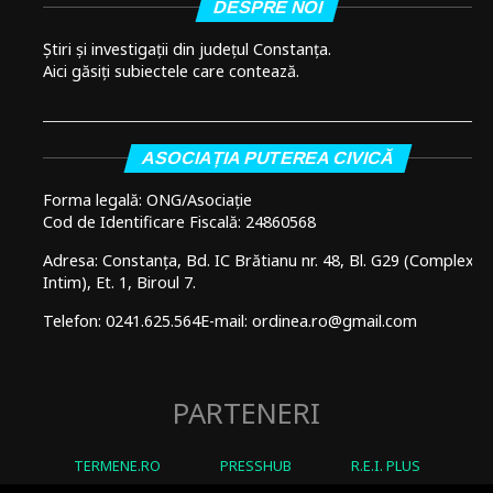
DESPRE NOI
Știri și investigații din județul Constanța.
Aici găsiți subiectele care contează.
ASOCIAȚIA PUTEREA CIVICĂ
Forma legală: ONG/Asociație
Cod de Identificare Fiscală: 24860568
Adresa: Constanța, Bd. IC Brătianu nr. 48, Bl. G29 (Complex
Intim), Et. 1, Biroul 7.
Telefon: 0241.625.564
E-mail: ordinea.ro@gmail.com
PARTENERI
TERMENE.RO
PRESSHUB
R.E.I. PLUS