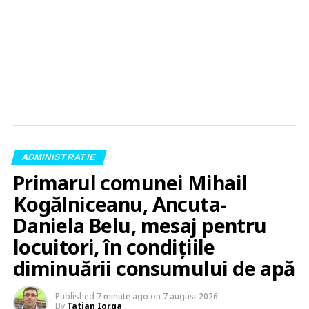
ADMINISTRATIE
Primarul comunei Mihail
Kogălniceanu, Ancuta-
Daniela Belu, mesaj pentru
locuitori, în condițiile
diminuării consumului de apă
Published
7 minute ago
on
7 august 2026
By
Tatian Iorga