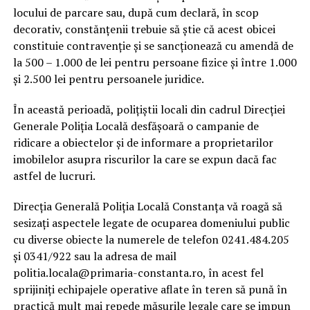
locului de parcare sau, după cum declară, în scop
decorativ, constănțenii trebuie să știe că acest obicei
constituie contravenție și se sancționează cu amendă de
la 500 – 1.000 de lei pentru persoane fizice și între 1.000
și 2.500 lei pentru persoanele juridice.
În această perioadă, polițiștii locali din cadrul Direcției
Generale Poliția Locală desfășoară o campanie de
ridicare a obiectelor și de informare a proprietarilor
imobilelor asupra riscurilor la care se expun dacă fac
astfel de lucruri.
Direcția Generală Poliția Locală Constanța vă roagă să
sesizați aspectele legate de ocuparea domeniului public
cu diverse obiecte la numerele de telefon 0241.484.205
și 0341/922 sau la adresa de mail
politia.locala@primaria-constanta.ro, în acest fel
sprijiniți echipajele operative aflate în teren să pună în
practică mult mai repede măsurile legale care se impun