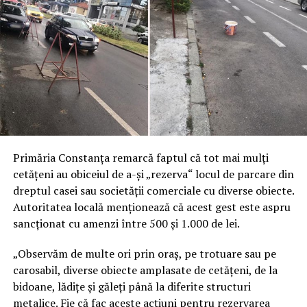
Primăria Constanța remarcă faptul că tot mai mulți
cetățeni au obiceiul de a-și „rezerva“ locul de parcare din
dreptul casei sau societății comerciale cu diverse obiecte.
Autoritatea locală menționează că acest gest este aspru
sancționat cu amenzi între 500 și 1.000 de lei.
„Observăm de multe ori prin oraș, pe trotuare sau pe
carosabil, diverse obiecte amplasate de cetățeni, de la
bidoane, lădițe și găleți până la diferite structuri
metalice. Fie că fac aceste acțiuni pentru rezervarea