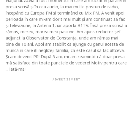
Naţional. Acela a fost momentul în care am lucrat în paralel în
presa scrisă şi în cea audio, la mai multe posturi de radio,
începând cu Europa FM şi terminând cu Mix FM. A venit apoi
perioada în care mi-am dorit mai mult şi am continuat să fac
şi televiziune, la Antena 1, iar apoi la B1TV. Însă presa scrisă a
rămas, mereu, marea mea pasiune. Am ajuns redactor şef
adjunct la Observator de Constanţa, unde am rămas mai
bine de 10 ani. Apoi am stabilit că ajunge cu genul acesta de
muncă în care îţi neglizeji familia, că este cazul să fac altceva.
Şi am devenit PR! După 5 ani, mi-am reamintit că doar presa
mă satisface din toate punctele de vedere! Motiv pentru care
... iată-mă!
ADVERTISEMENT