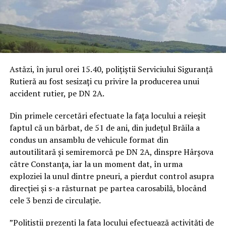
Astăzi, în jurul orei 15.40, polițiștii Serviciului Siguranță
Rutieră au fost sesizați cu privire la producerea unui
accident rutier, pe DN 2A.
Din primele cercetări efectuate la fața locului a reieșit
faptul că un bărbat, de 51 de ani, din județul Brăila a
condus un ansamblu de vehicule format din
autoutilitară și semiremorcă pe DN 2A, dinspre Hârșova
către Constanța, iar la un moment dat, în urma
exploziei la unul dintre pneuri, a pierdut control asupra
direcției și s-a răsturnat pe partea carosabilă, blocând
cele 3 benzi de circulație.
”Polițiștii prezenți la fața locului efectuează activități de