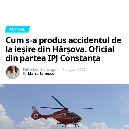
ACTUAL
Cum s-a produs accidentul de
la ieșire din Hârșova. Oficial
din partea IPJ Constanța
Published
5 ore ago
on
6 august 2026
By
Maria Ionescu