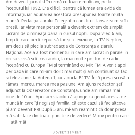
Am devenit jurnalist în urmă cu foarte mulţi ani, pe la
începutul lui 1992. Era dificil, pentru că lumea era avidă de
informaţii, iar adunarea acestora presupunea foarte multă
muncă. Redacţia ziarului Telegraf a constituit lansarea mea în
presă, iar viaţa mea personală a devenit extrem de simplă:
lucram de dimineaţa până în cursul nopţii. După vreo 6 ani,
timp în care am început să fac şi televiziune, la TV Neptun,
am decis să plec la subredacţia de Constanţa a ziarului
Naţional. Acela a fost momentul în care am lucrat în paralel în
presa scrisă şi în cea audio, la mai multe posturi de radio,
începând cu Europa FM şi terminând cu Mix FM. A venit apoi
perioada în care mi-am dorit mai mult şi am continuat să fac
şi televiziune, la Antena 1, iar apoi la B1TV. Însă presa scrisă a
rămas, mereu, marea mea pasiune. Am ajuns redactor şef
adjunct la Observator de Constanţa, unde am rămas mai
bine de 10 ani. Apoi am stabilit că ajunge cu genul acesta de
muncă în care îţi neglizeji familia, că este cazul să fac altceva.
Şi am devenit PR! După 5 ani, mi-am reamintit că doar presa
mă satisface din toate punctele de vedere! Motiv pentru care
... iată-mă!
ADVERTISEMENT