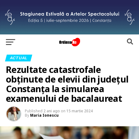
ACTUAL
Rezultate catastrofale
obținute de elevii din județul
Constanța la simularea
examenului de bacalaureat
Published
2 ani ago
on
15 martie 2024
By
Maria Ionescu