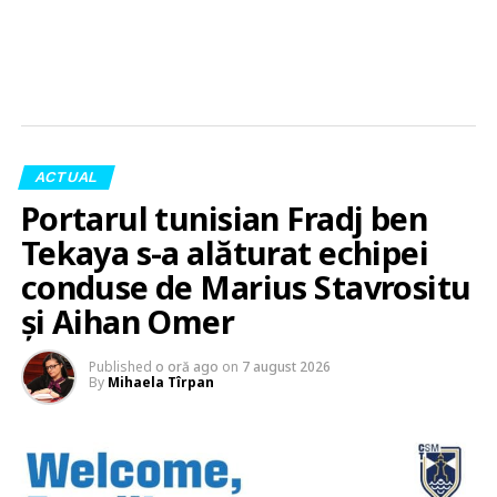
ACTUAL
Portarul tunisian Fradj ben
Tekaya s-a alăturat echipei
conduse de Marius Stavrositu
și Aihan Omer
Published
o oră ago
on
7 august 2026
By
Mihaela Tîrpan