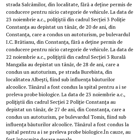
strada Salcâmilor, din localitate, fără a deține permis de
conducere pentru nicio categorie de vehicule. La data de
23 noiembrie a.c., polițiștii din cadrul Secției 3 Poliție
Constanța au depistat un tânăr, de 20 de ani, din
Constanța, care a condus un autoturism, pe bulevardul
I.C. Brătianu, din Constanța, fără a deține permis de
conducere pentru nicio categorie de vehicule. La data de
22 noiembrie a.c., polițiștii din cadrul Secției 3 Rurală
Mangalia au depistat un tânăr, de 28 de ani, care a
condus un autoturism, pe strada Burebista, din
localitatea Albești, fiind sub influența băuturilor
alcoolice. Tânărul a fost condus la spital pentru a i se
preleva probe biologice. La data de 23 noiembrie a.c.,
polițiștii din cadrul Secției 2 Poliție Constanța au
depistat un tânăr, de 27 de ani, din Constanța, care a
condus un autoturism, pe bulevardul Tomis, fiind sub
influența băuturilor alcoolice. Tânărul a fost condus la
spital pentru a i se preleva probe biologice.În cauze, au
fost întocmite dosare penale.