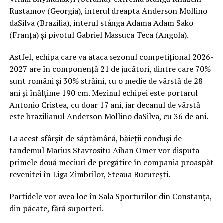
Rustamov (Georgia), interul dreapta Anderson Mollino
daSilva (Brazilia), interul stânga Adama Adam Sako
(Franța) și pivotul Gabriel Massuca Teca (Angola).
Astfel, echipa care va ataca sezonul competițional 2026-
2027 are în componență 21 de jucători, dintre care 70%
sunt români și 30% străini, cu o medie de vârstă de 28
ani și înălțime 190 cm. Mezinul echipei este portarul
Antonio Cristea, cu doar 17 ani, iar decanul de vârstă
este brazilianul Anderson Mollino daSilva, cu 36 de ani.
La acest sfârșit de săptămână, băieții conduși de
tandemul Marius Stavrositu-Aihan Omer vor disputa
primele două meciuri de pregătire în compania proaspăt
revenitei în Liga Zimbrilor, Steaua București.
Partidele vor avea loc în Sala Sporturilor din Constanța,
din păcate, fără suporteri.