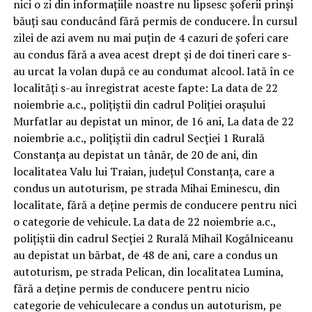
nici o zi din informațiile noastre nu lipsesc șoferii prinși
băuți sau conducând fără permis de conducere. În cursul
zilei de azi avem nu mai puțin de 4 cazuri de șoferi care
au condus fără a avea acest drept și de doi tineri care s-
au urcat la volan după ce au condumat alcool. Iată în ce
localități s-au înregistrat aceste fapte: La data de 22
noiembrie a.c., polițiștii din cadrul Poliției orașului
Murfatlar au depistat un minor, de 16 ani, La data de 22
noiembrie a.c., polițiștii din cadrul Secției 1 Rurală
Constanța au depistat un tânăr, de 20 de ani, din
localitatea Valu lui Traian, județul Constanța, care a
condus un autoturism, pe strada Mihai Eminescu, din
localitate, fără a deține permis de conducere pentru nici
o categorie de vehicule. La data de 22 noiembrie a.c.,
polițiștii din cadrul Secției 2 Rurală Mihail Kogălniceanu
au depistat un bărbat, de 48 de ani, care a condus un
autoturism, pe strada Pelican, din localitatea Lumina,
fără a deține permis de conducere pentru nicio
categorie de vehiculecare a condus un autoturism, pe