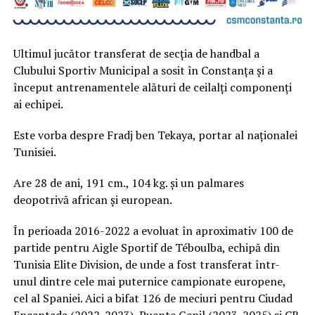
Ultimul jucător transferat de secția de handbal a
Clubului Sportiv Municipal a sosit în Constanța și a
început antrenamentele alături de ceilalți componenți
ai echipei.
Este vorba despre Fradj ben Tekaya, portar al naționalei
Tunisiei.
Are 28 de ani, 191 cm., 104 kg. și un palmares
deopotrivă african și european.
În perioada 2016-2022 a evoluat în aproximativ 100 de
partide pentru Aigle Sportif de Téboulba, echipă din
Tunisia Elite Division, de unde a fost transferat într-
unul dintre cele mai puternice campionate europene,
cel al Spaniei. Aici a bifat 126 de meciuri pentru Ciudad