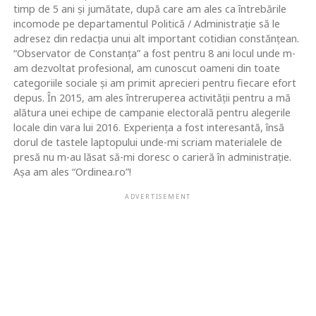
timp de 5 ani și jumătate, după care am ales ca întrebările
incomode pe departamentul Politică / Administrație să le
adresez din redacția unui alt important cotidian constănțean.
“Observator de Constanța” a fost pentru 8 ani locul unde m-
am dezvoltat profesional, am cunoscut oameni din toate
categoriile sociale și am primit aprecieri pentru fiecare efort
depus. În 2015, am ales întreruperea activității pentru a mă
alătura unei echipe de campanie electorală pentru alegerile
locale din vara lui 2016. Experiența a fost interesantă, însă
dorul de tastele laptopului unde-mi scriam materialele de
presă nu m-au lăsat să-mi doresc o carieră în administrație.
Așa am ales “Ordinea.ro”!
ADVERTISEMENT