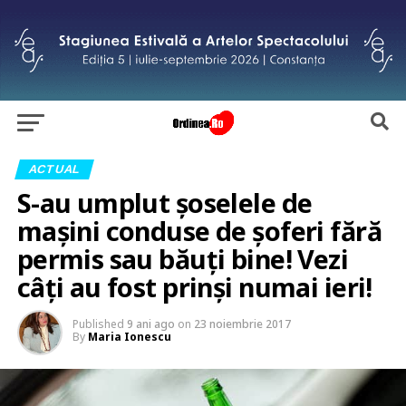
ACTUAL
S-au umplut șoselele de
mașini conduse de șoferi fără
permis sau băuți bine! Vezi
câți au fost prinși numai ieri!
Published
9 ani ago
on
23 noiembrie 2017
By
Maria Ionescu