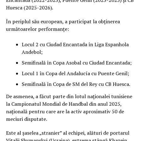
Encantada (2022-2023), Puente Genil (2023-2025) și CB
Huesca (2025-2026).
În periplul său european, a participat la obținerea
următoarelor performanțe:
Locul 2 cu Ciudad Encantada în Liga Espanhola
Andebol;
Semifinală în Copa Asobal cu Ciudad Encantada;
Locul 1 în Copa del Andalucía cu Puente Genil;
Semifinală în Copa de SM del Rey cu CB Huesca.
De asmenea, a făcut parte din lotul naționalei tunisiene
la Campionatul Mondial de Handbal din anul 2025,
națională pentru care are la activ aproximativ 50 de
meciuri disputate.
Este al șaselea „stranier” al echipei, alături de portarul
Vitalii Shymanskyi (Ucraina), extrema stângă Khazein