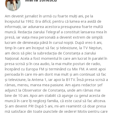
Am devenit jurnalist în urmă cu foarte mulţi ani, pe la
începutul lui 1992. Era dificil, pentru că lumea era avidă de
informaţii, iar adunarea acestora presupunea foarte multă
muncă. Redacţia ziarului Telegraf a constituit lansarea mea în
presă, iar viaţa mea personală a devenit extrem de simplă:
lucram de dimineaţa până în cursul nopţii. După vreo 6 ani,
timp în care am început să fac şi televiziune, la TV Neptun,
am decis să plec la subredacţia de Constanţa a ziarului
Naţional. Acela a fost momentul în care am lucrat în paralel în
presa scrisă şi în cea audio, la mai multe posturi de radio,
începând cu Europa FM şi terminând cu Mix FM. A venit apoi
perioada în care mi-am dorit mai mult şi am continuat să fac
şi televiziune, la Antena 1, iar apoi la B1TV. Însă presa scrisă a
rămas, mereu, marea mea pasiune. Am ajuns redactor şef
adjunct la Observator de Constanţa, unde am rămas mai
bine de 10 ani. Apoi am stabilit că ajunge cu genul acesta de
muncă în care îţi neglizeji familia, că este cazul să fac altceva.
Şi am devenit PR! După 5 ani, mi-am reamintit că doar presa
mă satisface din toate punctele de vedere! Motiv pentru care