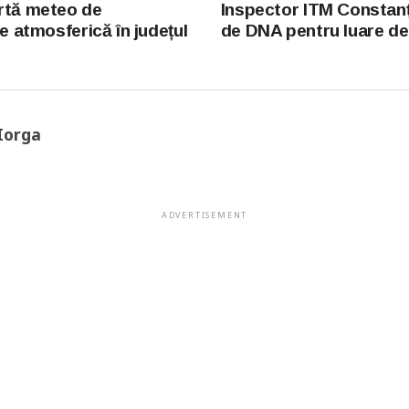
rtă meteo de
Inspector ITM Constanța
te atmosferică în județul
de DNA pentru luare de
Iorga
ADVERTISEMENT