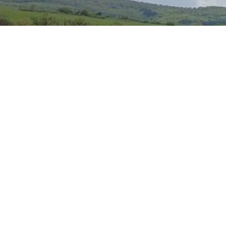
ei 15.40, polițiștii Serviciului Siguranță Rutieră au fost se
cident rutier, pe DN 2A.
ri efectuate la fața locului a reieșit faptul că un bărbat, 
ondus un ansamblu de vehicule format din autoutilitară 
șova către Constanța, iar la un moment dat, în urma exp
erdut control asupra direcției și s-a răsturnat pe partea 
culație.
i la fața locului efectuează activități de fluidizare a trafic
rute alternative.
a fost transportat la spital pentru îngrijiri medicale. Înt
aparatele din dotare, la fața locului, din cauza stării medi