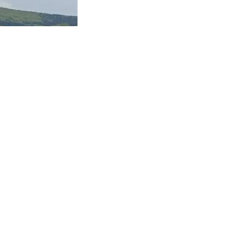
sizați cu privire la
de 51 de ani, din
și semiremorcă pe
loziei la unul
carosabilă, blocând
ului rutier, acesta
rucât acesta nu a
cale, acestuia i-au