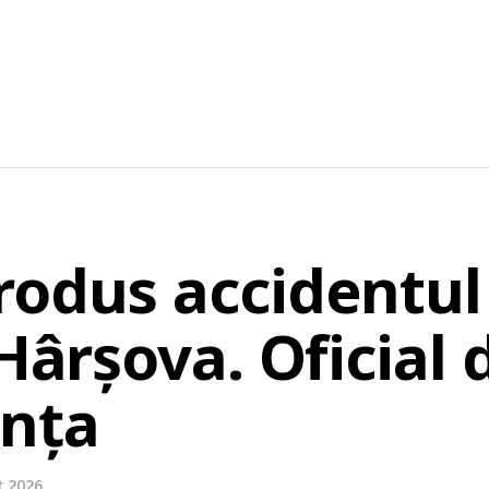
rodus accidentul 
 Hârșova. Oficial 
anța
t 2026