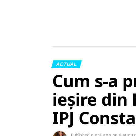
ACTUAL
Cum s-a p
ieșire din
IPJ Const
Published
o oră ago
on
6 augus