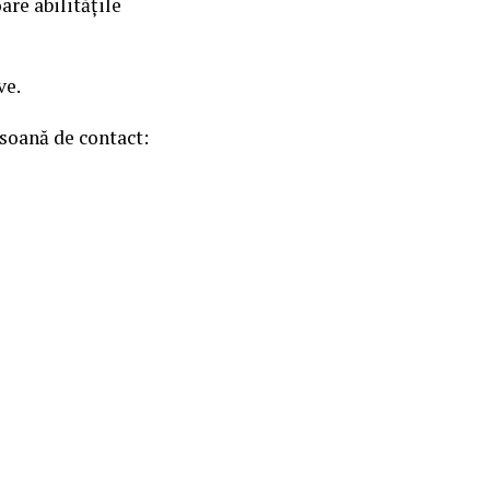
are abilitățile
ve.
rsoană de contact: