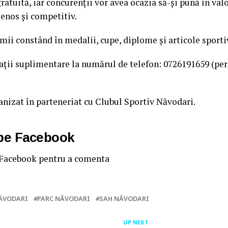
ratuită, iar concurenții vor avea ocazia să-și pună în valo
tenos și competitiv.
emii constând în medalii, cupe, diplome și articole sporti
mații suplimentare la numărul de telefon: 0726191659 (pe
nizat în parteneriat cu Clubul Sportiv Năvodari.
 pe Facebook
 Facebook pentru a comenta
ĂVODARI
PARC NĂVODARI
SAH NĂVODARI
UP NEXT