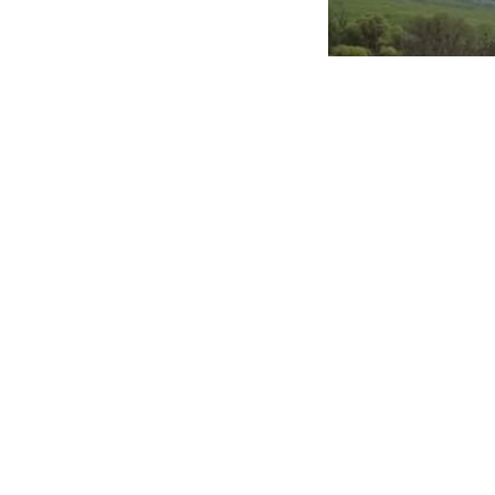
Astăzi, în jurul or
producerea unui ac
Din primele cercetă
județul Brăila a c
DN 2A, dinspre Hâr
dintre pneuri, a pi
cele 3 benzi de cir
”Polițiștii prezenț
fiind deviat către 
Conducătorul auto 
putut fi testat cu 