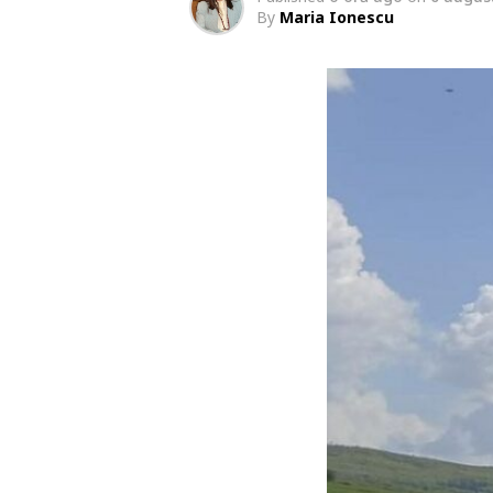
By
Maria Ionescu