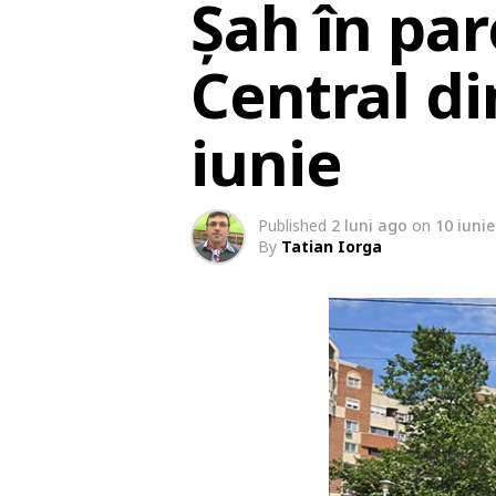
Șah în par
Central d
iunie
Published
2 luni ago
on
10 iuni
By
Tatian Iorga