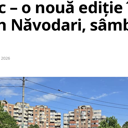
c – o nouă ediție 
in Năvodari, sâmb
e 2026