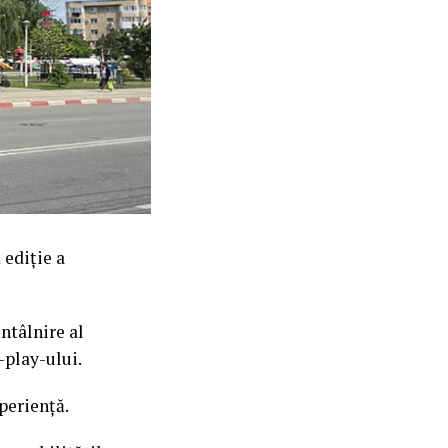
 ediție a
ntâlnire al
-play-ului.
periență.