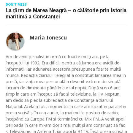
DON'T MISS
La țărm de Marea Neagră – o călătorie prin istoria
maritimă a Constanței
Maria Ionescu
Am devenit jurnalist în urmă cu foarte mulţi ani, pe la
începutul lui 1992. Era dificil, pentru că lumea era avidă de
informaţii, iar adunarea acestora presupunea foarte multă
muncă. Redacţia ziarului Telegraf a constituit lansarea mea în
presă, iar viaţa mea personală a devenit extrem de simplă:
lucram de dimineaţa până în cursul nopţii. După vreo 6 ani,
timp în care am început să fac şi televiziune, la TV Neptun,
am decis să plec la subredacţia de Constanţa a ziarului
Naţional. Acela a fost momentul în care am lucrat în paralel în
presa scrisă şi în cea audio, la mai multe posturi de radio,
începând cu Europa FM şi terminând cu Mix FM. A venit apoi
perioada în care mi-am dorit mai mult şi am continuat să fac
şi televiziune, la Antena 1, iar apoi la B1TV. Însă presa scrisă a