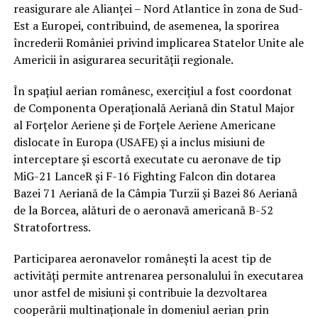
reasigurare ale Alianței – Nord Atlantice în zona de Sud-
Est a Europei, contribuind, de asemenea, la sporirea
încrederii României privind implicarea Statelor Unite ale
Americii în asigurarea securității regionale.
În spațiul aerian românesc, exercițiul a fost coordonat
de Componenta Operațională Aeriană din Statul Major
al Forțelor Aeriene și de Forțele Aeriene Americane
dislocate în Europa (USAFE) și a inclus misiuni de
interceptare și escortă executate cu aeronave de tip
MiG-21 LanceR și F-16 Fighting Falcon din dotarea
Bazei 71 Aeriană de la Câmpia Turzii și Bazei 86 Aeriană
de la Borcea, alături de o aeronavă americană B-52
Stratofortress.
Participarea aeronavelor românești la acest tip de
activități permite antrenarea personalului în executarea
unor astfel de misiuni și contribuie la dezvoltarea
cooperării multinaționale în domeniul aerian prin