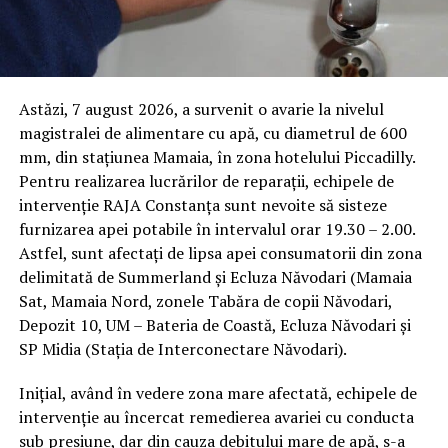
Astăzi, 7 august 2026, a survenit o avarie la nivelul
magistralei de alimentare cu apă, cu diametrul de 600
mm, din stațiunea Mamaia, în zona hotelului Piccadilly.
Pentru realizarea lucrărilor de reparații, echipele de
intervenție RAJA Constanța sunt nevoite să sisteze
furnizarea apei potabile în intervalul orar 19.30 – 2.00.
Astfel, sunt afectați de lipsa apei consumatorii din zona
delimitată de Summerland și Ecluza Năvodari (Mamaia
Sat, Mamaia Nord, zonele Tabăra de copii Năvodari,
Depozit 10, UM – Bateria de Coastă, Ecluza Năvodari și
SP Midia (Stația de Interconectare Năvodari).
Inițial, având în vedere zona mare afectată, echipele de
intervenție au încercat remedierea avariei cu conducta
sub presiune, dar din cauza debitului mare de apă, s-a