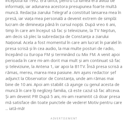
începutul lui 1992. Era dificil, pentru că lumea era avidă de
informaţii, iar adunarea acestora presupunea foarte multă
muncă. Redacţia ziarului Telegraf a constituit lansarea mea în
presă, iar viaţa mea personală a devenit extrem de simplă:
lucram de dimineaţa până în cursul nopţii. După vreo 6 ani,
timp în care am început să fac şi televiziune, la TV Neptun,
am decis să plec la subredacţia de Constanţa a ziarului
Naţional. Acela a fost momentul în care am lucrat în paralel în
presa scrisă şi în cea audio, la mai multe posturi de radio,
începând cu Europa FM şi terminând cu Mix FM. A venit apoi
perioada în care mi-am dorit mai mult şi am continuat să fac
şi televiziune, la Antena 1, iar apoi la B1TV. Însă presa scrisă a
rămas, mereu, marea mea pasiune. Am ajuns redactor şef
adjunct la Observator de Constanţa, unde am rămas mai
bine de 10 ani. Apoi am stabilit că ajunge cu genul acesta de
muncă în care îţi neglizeji familia, că este cazul să fac altceva.
Şi am devenit PR! După 5 ani, mi-am reamintit că doar presa
mă satisface din toate punctele de vedere! Motiv pentru care
... iată-mă!
ADVERTISEMENT