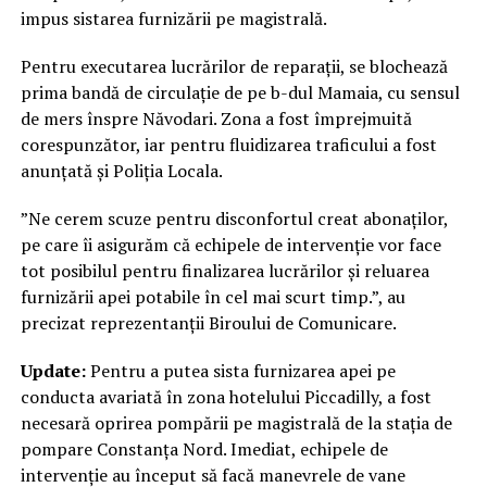
impus sistarea furnizării pe magistrală.
Pentru executarea lucrărilor de reparații, se blochează
prima bandă de circulație de pe b-dul Mamaia, cu sensul
de mers înspre Năvodari. Zona a fost împrejmuită
corespunzător, iar pentru fluidizarea traficului a fost
anunțată și Poliția Locala.
”Ne cerem scuze pentru disconfortul creat abonaților,
pe care îi asigurăm că echipele de intervenție vor face
tot posibilul pentru finalizarea lucrărilor și reluarea
furnizării apei potabile în cel mai scurt timp.”, au
precizat reprezentanții Biroului de Comunicare.
Update:
Pentru a putea sista furnizarea apei pe
conducta avariată în zona hotelului Piccadilly, a fost
necesară oprirea pompării pe magistrală de la stația de
pompare Constanța Nord. Imediat, echipele de
intervenție au început să facă manevrele de vane