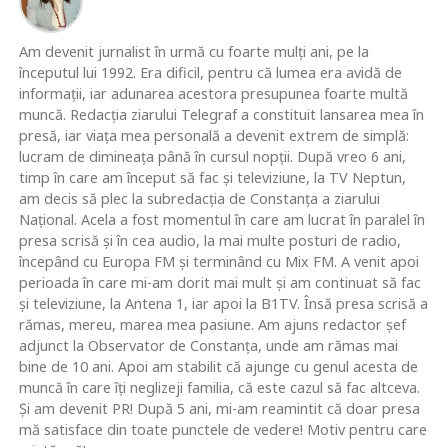
Am devenit jurnalist în urmă cu foarte mulţi ani, pe la
începutul lui 1992. Era dificil, pentru că lumea era avidă de
informaţii, iar adunarea acestora presupunea foarte multă
muncă. Redacţia ziarului Telegraf a constituit lansarea mea în
presă, iar viaţa mea personală a devenit extrem de simplă:
lucram de dimineaţa până în cursul nopţii. După vreo 6 ani,
timp în care am început să fac şi televiziune, la TV Neptun,
am decis să plec la subredacţia de Constanţa a ziarului
Naţional. Acela a fost momentul în care am lucrat în paralel în
presa scrisă şi în cea audio, la mai multe posturi de radio,
începând cu Europa FM şi terminând cu Mix FM. A venit apoi
perioada în care mi-am dorit mai mult şi am continuat să fac
şi televiziune, la Antena 1, iar apoi la B1TV. Însă presa scrisă a
rămas, mereu, marea mea pasiune. Am ajuns redactor şef
adjunct la Observator de Constanţa, unde am rămas mai
bine de 10 ani. Apoi am stabilit că ajunge cu genul acesta de
muncă în care îţi neglizeji familia, că este cazul să fac altceva.
Şi am devenit PR! După 5 ani, mi-am reamintit că doar presa
mă satisface din toate punctele de vedere! Motiv pentru care