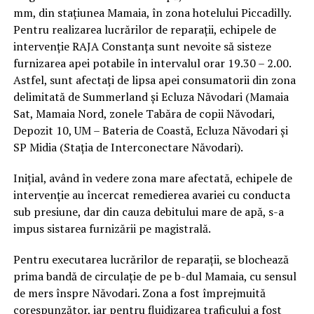
mm, din stațiunea Mamaia, în zona hotelului Piccadilly.
Pentru realizarea lucrărilor de reparații, echipele de
intervenție RAJA Constanța sunt nevoite să sisteze
furnizarea apei potabile în intervalul orar 19.30 – 2.00.
Astfel, sunt afectați de lipsa apei consumatorii din zona
delimitată de Summerland și Ecluza Năvodari (Mamaia
Sat, Mamaia Nord, zonele Tabăra de copii Năvodari,
Depozit 10, UM – Bateria de Coastă, Ecluza Năvodari și
SP Midia (Stația de Interconectare Năvodari).
Inițial, având în vedere zona mare afectată, echipele de
intervenție au încercat remedierea avariei cu conducta
sub presiune, dar din cauza debitului mare de apă, s-a
impus sistarea furnizării pe magistrală.
Pentru executarea lucrărilor de reparații, se blochează
prima bandă de circulație de pe b-dul Mamaia, cu sensul
de mers înspre Năvodari. Zona a fost împrejmuită
corespunzător, iar pentru fluidizarea traficului a fost