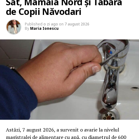
Sat, Mamaia Nord și Tabăra
de Copii Năvodari
Published
o zi ago
on
7 august 2026
By
Maria Ionescu
Astăzi, 7 august 2026, a survenit o avarie la nivelul
magistralei de alimentare cu apă, cu diametrul de 600