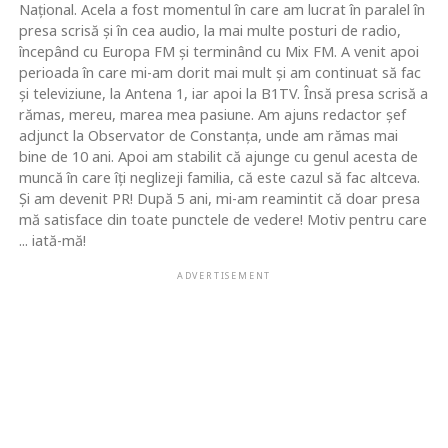
Naţional. Acela a fost momentul în care am lucrat în paralel în
presa scrisă şi în cea audio, la mai multe posturi de radio,
începând cu Europa FM şi terminând cu Mix FM. A venit apoi
perioada în care mi-am dorit mai mult şi am continuat să fac
şi televiziune, la Antena 1, iar apoi la B1TV. Însă presa scrisă a
rămas, mereu, marea mea pasiune. Am ajuns redactor şef
adjunct la Observator de Constanţa, unde am rămas mai
bine de 10 ani. Apoi am stabilit că ajunge cu genul acesta de
muncă în care îţi neglizeji familia, că este cazul să fac altceva.
Şi am devenit PR! După 5 ani, mi-am reamintit că doar presa
mă satisface din toate punctele de vedere! Motiv pentru care
... iată-mă!
ADVERTISEMENT