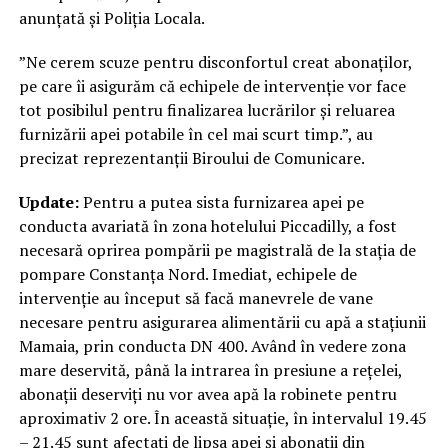
anunțată și Poliția Locala.
”Ne cerem scuze pentru disconfortul creat abonaților,
pe care îi asigurăm că echipele de intervenție vor face
tot posibilul pentru finalizarea lucrărilor și reluarea
furnizării apei potabile în cel mai scurt timp.”, au
precizat reprezentanții Biroului de Comunicare.
Update:
Pentru a putea sista furnizarea apei pe
conducta avariată în zona hotelului Piccadilly, a fost
necesară oprirea pompării pe magistrală de la stația de
pompare Constanța Nord. Imediat, echipele de
intervenție au început să facă manevrele de vane
necesare pentru asigurarea alimentării cu apă a stațiunii
Mamaia, prin conducta DN 400. Având în vedere zona
mare deservită, până la intrarea în presiune a rețelei,
abonații deserviți nu vor avea apă la robinete pentru
aproximativ 2 ore. În această situație, în intervalul 19.45
– 21.45 sunt afectați de lipsa apei și abonații din