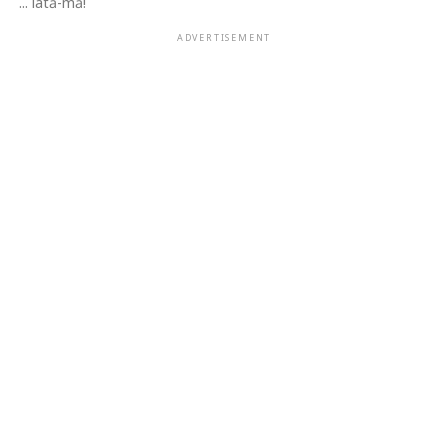
... iată-mă!
ADVERTISEMENT