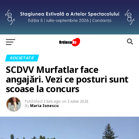
SOCIETATE
SCDVV Murfatlar face
angajări. Vezi ce posturi sunt
scoase la concurs
Published
2 luni ago
on
2 iunie 2026
By
Maria Ionescu