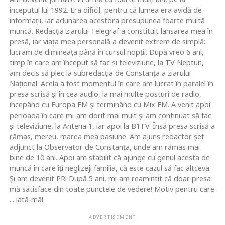
începutul lui 1992. Era dificil, pentru că lumea era avidă de
informaţii, iar adunarea acestora presupunea foarte multă
muncă. Redacţia ziarului Telegraf a constituit lansarea mea în
presă, iar viaţa mea personală a devenit extrem de simplă:
lucram de dimineaţa până în cursul nopţii. După vreo 6 ani,
timp în care am început să fac şi televiziune, la TV Neptun,
am decis să plec la subredacţia de Constanţa a ziarului
Naţional. Acela a fost momentul în care am lucrat în paralel în
presa scrisă şi în cea audio, la mai multe posturi de radio,
începând cu Europa FM şi terminând cu Mix FM. A venit apoi
perioada în care mi-am dorit mai mult şi am continuat să fac
şi televiziune, la Antena 1, iar apoi la B1TV. Însă presa scrisă a
rămas, mereu, marea mea pasiune. Am ajuns redactor şef
adjunct la Observator de Constanţa, unde am rămas mai
bine de 10 ani. Apoi am stabilit că ajunge cu genul acesta de
muncă în care îţi neglizeji familia, că este cazul să fac altceva.
Şi am devenit PR! După 5 ani, mi-am reamintit că doar presa
mă satisface din toate punctele de vedere! Motiv pentru care
... iată-mă!
ADVERTISEMENT