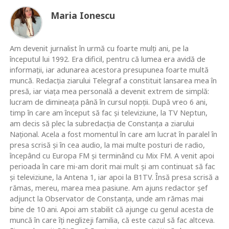
Maria Ionescu
Am devenit jurnalist în urmă cu foarte mulţi ani, pe la
începutul lui 1992. Era dificil, pentru că lumea era avidă de
informaţii, iar adunarea acestora presupunea foarte multă
muncă. Redacţia ziarului Telegraf a constituit lansarea mea în
presă, iar viaţa mea personală a devenit extrem de simplă:
lucram de dimineaţa până în cursul nopţii. După vreo 6 ani,
timp în care am început să fac şi televiziune, la TV Neptun,
am decis să plec la subredacţia de Constanţa a ziarului
Naţional. Acela a fost momentul în care am lucrat în paralel în
presa scrisă şi în cea audio, la mai multe posturi de radio,
începând cu Europa FM şi terminând cu Mix FM. A venit apoi
perioada în care mi-am dorit mai mult şi am continuat să fac
şi televiziune, la Antena 1, iar apoi la B1TV. Însă presa scrisă a
rămas, mereu, marea mea pasiune. Am ajuns redactor şef
adjunct la Observator de Constanţa, unde am rămas mai
bine de 10 ani. Apoi am stabilit că ajunge cu genul acesta de
muncă în care îţi neglizeji familia, că este cazul să fac altceva.