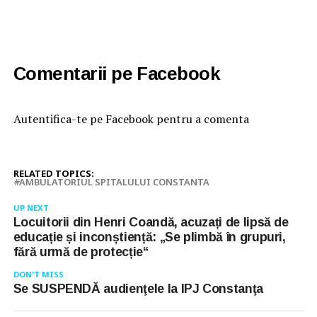
Comentarii pe Facebook
Autentifica-te pe Facebook pentru a comenta
RELATED TOPICS:
AMBULATORIUL SPITALULUI CONSTANTA
UP NEXT
Locuitorii din Henri Coandă, acuzați de lipsă de
educație și inconștiență: „Se plimbă în grupuri,
fără urmă de protecție“
DON'T MISS
Se SUSPENDĂ audienţele la IPJ Constanţa