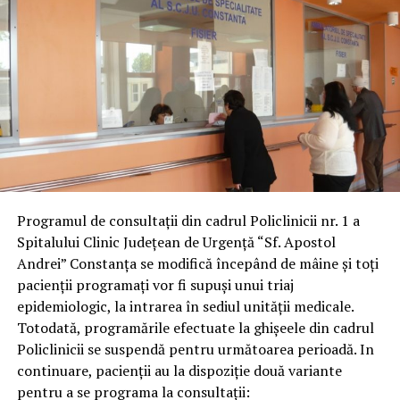
Programul de consultații din cadrul Policlinicii nr. 1 a
Spitalului Clinic Județean de Urgență “Sf. Apostol
Andrei” Constanța se modifică începând de mâine și toți
pacienții programați vor fi supuși unui triaj
epidemiologic, la intrarea în sediul unității medicale.
Totodată, programările efectuate la ghișeele din cadrul
Policlinicii se suspendă pentru următoarea perioadă. In
continuare, pacienții au la dispoziție două variante
pentru a se programa la consultații: