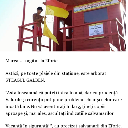
Marea s-a agitat la Eforie.
Astăzi, pe toate plajele din stațiune, este arborat
STEAGUL GALBEN.
”Asta înseamnă că puteți intra în apă, dar cu prudență.
Valurile și curenții pot pune probleme chiar și celor care
înoată bine. Nu vă aventurați în larg, țineți copiii
aproape și, mai ales, ascultați indicațiile salvamarilor.
Vacanță în siguranță! ”, au precizat salvamarii din Eforie.