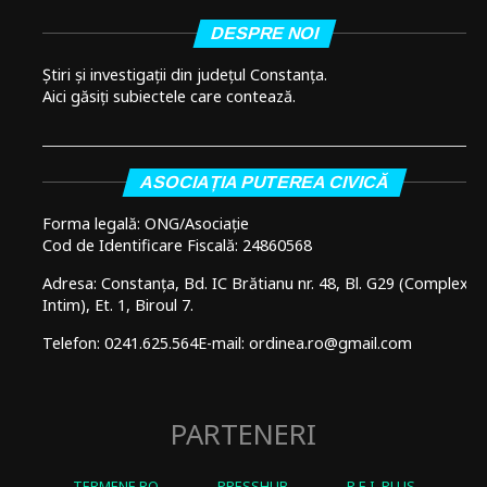
DESPRE NOI
Știri și investigații din județul Constanța.
Aici găsiți subiectele care contează.
ASOCIAȚIA PUTEREA CIVICĂ
Forma legală: ONG/Asociație
Cod de Identificare Fiscală: 24860568
Adresa: Constanța, Bd. IC Brătianu nr. 48, Bl. G29 (Complex
Intim), Et. 1, Biroul 7.
Telefon: 0241.625.564
E-mail: ordinea.ro@gmail.com
PARTENERI
TERMENE.RO
PRESSHUB
R.E.I. PLUS