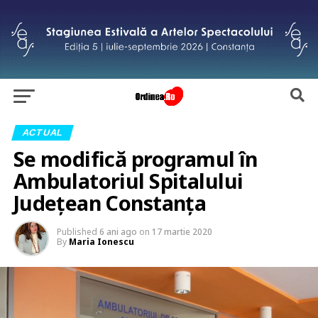
ACTUAL
Se modifică programul în
Ambulatoriul Spitalului
Judeţean Constanţa
Published
6 ani ago
on
17 martie 2020
By
Maria Ionescu