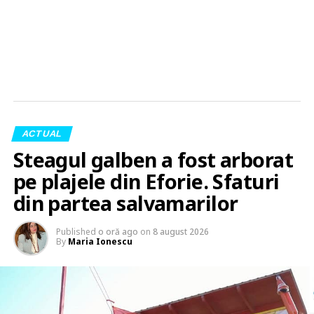
ACTUAL
Steagul galben a fost arborat
pe plajele din Eforie. Sfaturi
din partea salvamarilor
Published
o oră ago
on
8 august 2026
By
Maria Ionescu