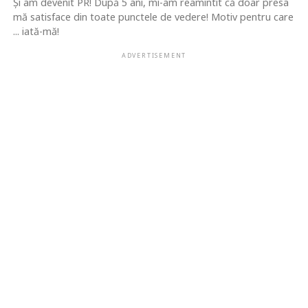
Şi am devenit PR! După 5 ani, mi-am reamintit că doar presa
mă satisface din toate punctele de vedere! Motiv pentru care
... iată-mă!
ADVERTISEMENT