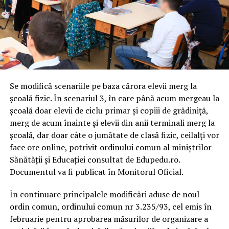
Se modifică scenariile pe baza cărora elevii merg la
școală fizic. În scenariul 3, în care până acum mergeau la
școală doar elevii de ciclu primar și copiii de grădiniță,
merg de acum înainte și elevii din anii terminali merg la
școală, dar doar câte o jumătate de clasă fizic, ceilalți vor
face ore online, potrivit ordinului comun al miniștrilor
Sănătății și Educației consultat de Edupedu.ro.
Documentul va fi publicat în Monitorul Oficial.
În continuare principalele modificări aduse de noul
ordin comun, ordinului comun nr 3.235/93, cel emis în
februarie pentru aprobarea măsurilor de organizare a