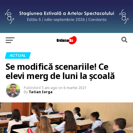
ACTUAL
Se modifică scenariile! Ce
elevi merg de luni la școală
Published
5 ani ago
on
6 martie 2021
By
Tatian Iorga