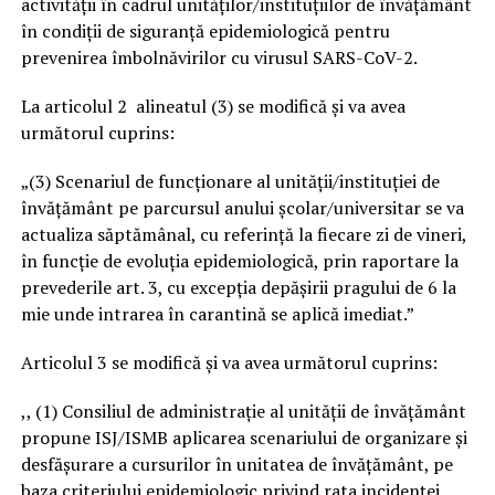
activității în cadrul unităților/instituțiilor de învățământ
în condiții de siguranță epidemiologică pentru
prevenirea îmbolnăvirilor cu virusul SARS-CoV-2.
La articolul 2 alineatul (3) se modifică și va avea
următorul cuprins:
„(3) Scenariul de funcţionare al unităţii/instituţiei de
învăţământ pe parcursul anului şcolar/universitar se va
actualiza săptămânal, cu referință la fiecare zi de vineri,
în funcţie de evoluţia epidemiologică, prin raportare la
prevederile art. 3, cu excepția depășirii pragului de 6 la
mie unde intrarea în carantină se aplică imediat.”
Articolul 3 se modifică și va avea următorul cuprins:
,, (1) Consiliul de administraţie al unităţii de învăţământ
propune ISJ/ISMB aplicarea scenariului de organizare şi
desfăşurare a cursurilor în unitatea de învăţământ, pe
baza criteriului epidemiologic privind rata incidenţei