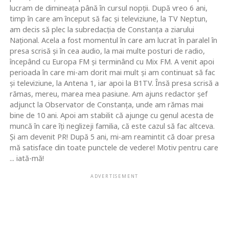
lucram de dimineaţa până în cursul nopţii. După vreo 6 ani,
timp în care am început să fac şi televiziune, la TV Neptun,
am decis să plec la subredacţia de Constanţa a ziarului
Naţional. Acela a fost momentul în care am lucrat în paralel în
presa scrisă şi în cea audio, la mai multe posturi de radio,
începând cu Europa FM şi terminând cu Mix FM. A venit apoi
perioada în care mi-am dorit mai mult şi am continuat să fac
şi televiziune, la Antena 1, iar apoi la B1TV. Însă presa scrisă a
rămas, mereu, marea mea pasiune. Am ajuns redactor şef
adjunct la Observator de Constanţa, unde am rămas mai
bine de 10 ani. Apoi am stabilit că ajunge cu genul acesta de
muncă în care îţi neglizeji familia, că este cazul să fac altceva.
Şi am devenit PR! După 5 ani, mi-am reamintit că doar presa
mă satisface din toate punctele de vedere! Motiv pentru care
... iată-mă!
ADVERTISEMENT