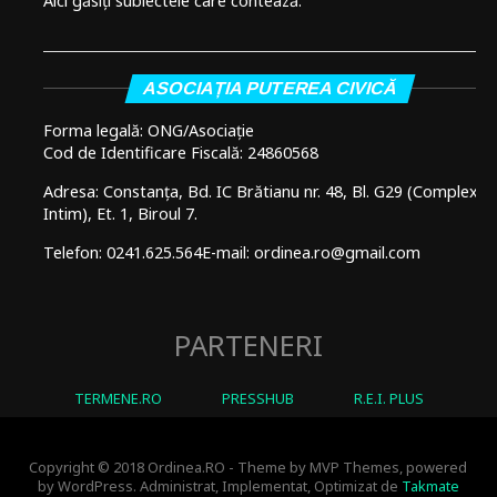
Aici găsiți subiectele care contează.
ASOCIAȚIA PUTEREA CIVICĂ
Forma legală: ONG/Asociație
Cod de Identificare Fiscală: 24860568
Adresa: Constanța, Bd. IC Brătianu nr. 48, Bl. G29 (Complex
Intim), Et. 1, Biroul 7.
Telefon: 0241.625.564
E-mail: ordinea.ro@gmail.com
PARTENERI
TERMENE.RO
PRESSHUB
R.E.I. PLUS
Copyright © 2018 Ordinea.RO - Theme by MVP Themes, powered
by WordPress. Administrat, Implementat, Optimizat de
Takmate