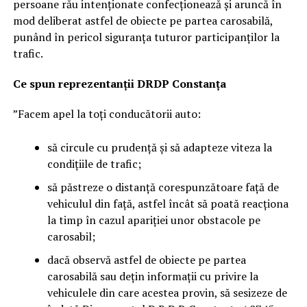
persoane rău intenționate confecționează și aruncă în
mod deliberat astfel de obiecte pe partea carosabilă,
punând în pericol siguranța tuturor participanților la
trafic.
Ce spun reprezentanții DRDP Constanța
”Facem apel la toți conducătorii auto:
să circule cu prudență și să adapteze viteza la
condițiile de trafic;
să păstreze o distanță corespunzătoare față de
vehiculul din față, astfel încât să poată reacționa
la timp în cazul apariției unor obstacole pe
carosabil;
dacă observă astfel de obiecte pe partea
carosabilă sau dețin informații cu privire la
vehiculele din care acestea provin, să sesizeze de