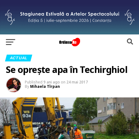
ACTUAL
Se oprește apa în Techirghiol
Published
9 ani ago
on
24 mai 2017
By
Mihaela Tîrpan