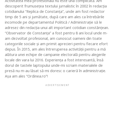
Activitatea mea profesională nu este una complicată. Am
descoperit frumusețea textului jurnalistic în 2002 în redacția
cotidianului “Replica de Constanța”, unde am fost redactor
timp de 5 ani și jumătate, după care am ales ca întrebările
incomode pe departamentul Politică / Administrație să le
adresez din redacția unui alt important cotidian constănțean.
“Observator de Constanța” a fost pentru 8 ani locul unde m-
am dezvoltat profesional, am cunoscut oameni din toate
categoriile sociale și am primit aprecieri pentru fiecare efort
depus. În 2015, am ales întreruperea activității pentru a mă
alătura unei echipe de campanie electorală pentru alegerile
locale din vara lui 2016. Experiența a fost interesantă, însă
dorul de tastele laptopului unde-mi scriam materialele de
presă nu m-au lăsat să-mi doresc o carieră în administrație.
Așa am ales “Ordinea.ro”!
ADVERTISEMENT