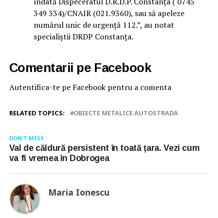
îndată Dispeceratul D.R.D.P. Constanța ( 0745
349 334)/CNAIR (021.9360), sau să apeleze
numărul unic de urgență 112.”, au notat
specialiștii DRDP Constanța.
Comentarii pe Facebook
Autentifica-te pe Facebook pentru a comenta
RELATED TOPICS:
OBIECTE METALICE AUTOSTRADA
DON'T MISS
Val de căldură persistent în toată țara. Vezi cum
va fi vremea în Dobrogea
Maria Ionescu