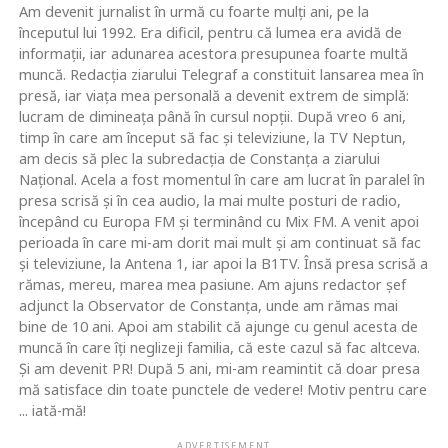
Am devenit jurnalist în urmă cu foarte mulţi ani, pe la
începutul lui 1992. Era dificil, pentru că lumea era avidă de
informaţii, iar adunarea acestora presupunea foarte multă
muncă. Redacţia ziarului Telegraf a constituit lansarea mea în
presă, iar viaţa mea personală a devenit extrem de simplă:
lucram de dimineaţa până în cursul nopţii. După vreo 6 ani,
timp în care am început să fac şi televiziune, la TV Neptun,
am decis să plec la subredacţia de Constanţa a ziarului
Naţional. Acela a fost momentul în care am lucrat în paralel în
presa scrisă şi în cea audio, la mai multe posturi de radio,
începând cu Europa FM şi terminând cu Mix FM. A venit apoi
perioada în care mi-am dorit mai mult şi am continuat să fac
şi televiziune, la Antena 1, iar apoi la B1TV. Însă presa scrisă a
rămas, mereu, marea mea pasiune. Am ajuns redactor şef
adjunct la Observator de Constanţa, unde am rămas mai
bine de 10 ani. Apoi am stabilit că ajunge cu genul acesta de
muncă în care îţi neglizeji familia, că este cazul să fac altceva.
Şi am devenit PR! După 5 ani, mi-am reamintit că doar presa
mă satisface din toate punctele de vedere! Motiv pentru care
... iată-mă!
ADVERTISEMENT