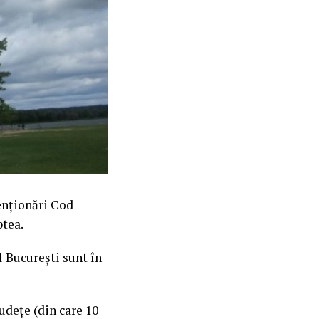
enţionări Cod
ptea.
l Bucureşti sunt în
judeţe (din care 10