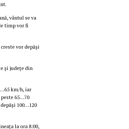
nt.
nă, vântul se va
e timp vor fi
 creste vor depăşi
te şi judeţe din
55…65 km/h, iar
de peste 65…70
or depăşi 100…120
neaţa la ora 8:00,