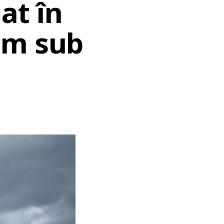
at în
em sub