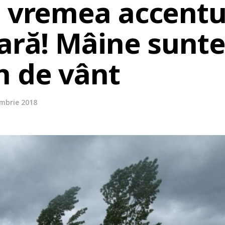
e vremea accentu
țară! Mâine sunt
n de vânt
embrie 2018