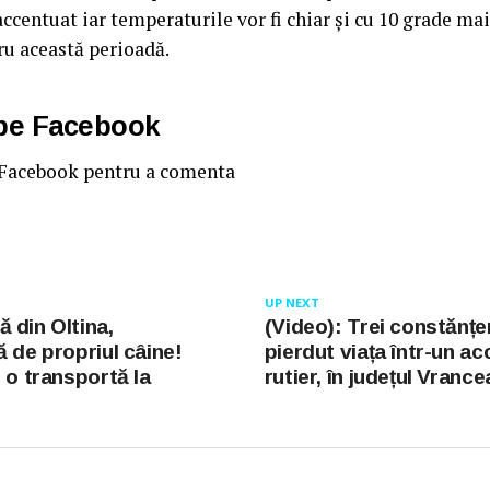
accentuat iar temperaturile vor fi chiar şi cu 10 grade ma
ru această perioadă.
 pe Facebook
 Facebook pentru a comenta
UP NEXT
 din Oltina,
(Video): Trei constănțen
ă de propriul câine!
pierdut viața într-un ac
 o transportă la
rutier, în județul Vrance