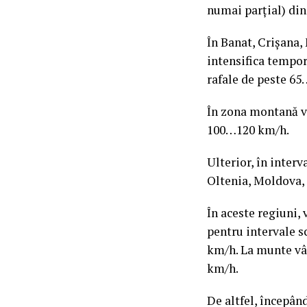
numai parţial) din
În Banat, Crişana,
intensifica tempor
rafale de peste 6
În zona montană vor
100…120 km/h.
Ulterior, în interv
Oltenia, Moldova, 
În aceste regiuni, 
pentru intervale s
km/h. La munte vân
km/h.
De altfel, începân