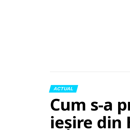
ACTUAL
Cum s-a p
ieșire din