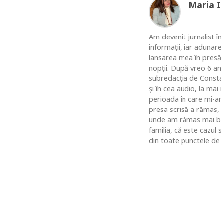
Maria 
Am devenit jurnalist în
informaţii, iar adunar
lansarea mea în presă
nopţii. După vreo 6 an
subredacţia de Constan
şi în cea audio, la ma
perioada în care mi-am
presa scrisă a rămas,
unde am rămas mai bine
familia, că este cazul
din toate punctele de 