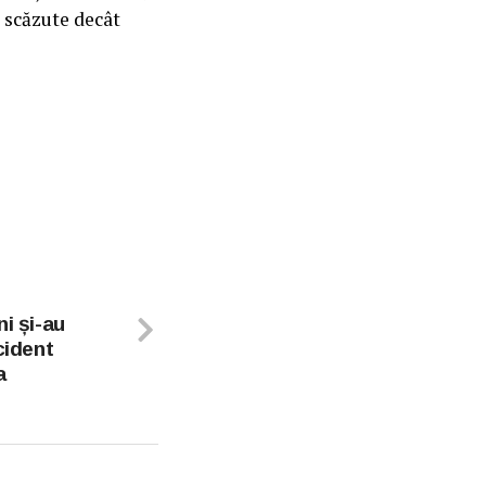
i scăzute decât
i și-au
cident
a