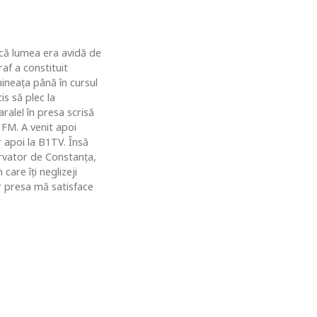
u că lumea era avidă de
af a constituit
ineaţa până în cursul
is să plec la
ralel în presa scrisă
 FM. A venit apoi
r apoi la B1TV. Însă
rvator de Constanţa,
are îţi neglizeji
ar presa mă satisface