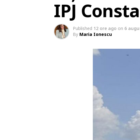
IPJ Const
Published
12 ore ago
on
6 augu
By
Maria Ionescu