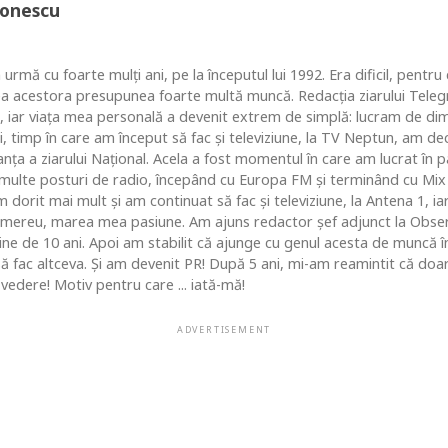
Ionescu
 urmă cu foarte mulţi ani, pe la începutul lui 1992. Era dificil, pentr
ea acestora presupunea foarte multă muncă. Redacţia ziarului Telegr
, iar viaţa mea personală a devenit extrem de simplă: lucram de dim
i, timp în care am început să fac şi televiziune, la TV Neptun, am dec
ţa a ziarului Naţional. Acela a fost momentul în care am lucrat în pa
i multe posturi de radio, începând cu Europa FM şi terminând cu Mix
 dorit mai mult şi am continuat să fac şi televiziune, la Antena 1, ia
 mereu, marea mea pasiune. Am ajuns redactor şef adjunct la Obse
 de 10 ani. Apoi am stabilit că ajunge cu genul acesta de muncă în c
 să fac altceva. Şi am devenit PR! După 5 ani, mi-am reamintit că do
vedere! Motiv pentru care ... iată-mă!
ADVERTISEMENT