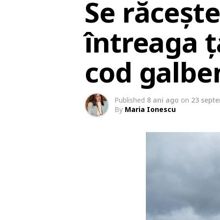
Se răceșt
întreaga 
cod galbe
Published
8 ani ago
on
23 sept
By
Maria Ionescu