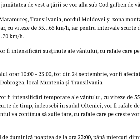
 jumătatea de vest a ţării se vor afla sub Cod galben de vâ
 Maramureş, Transilvania, nordul Moldovei şi zona monta
ar, cu viteze de 55…65 km/h, iar pentru intervale scurte d
5…70 km/h.
 fi intensificări susţinute ale vântului, cu rafale care pe
alul orar 10:00 – 23:00, tot din 24 septembrie, vor fi afecta
Dobrogea, local Muntenia şi Transilvania.
vor fi intensificări temporare ale vântului, cu viteze de 
curte de timp, îndeosebi în sudul Olteniei, vor fi rafale 
tul va continua să sufle tare, cu rafale care pe creste v
d de duminică noaptea de la ora 23:00, până miercuri dimi