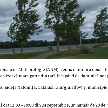
ională de Meteorologie (ANM) a emis duminică două at
re vizează mare parte din ţară începând de duminică noa
u judeţe (Ialomiţa, Călăraşi, Giurgiu, Ilfov) şi municipiu
.
ul orar 2:00 – 10:00 din 24 septembrie, un număr de 28 de 