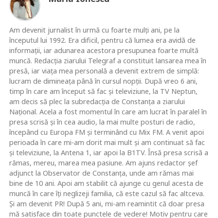
Am devenit jurnalist în urmă cu foarte mulţi ani, pe la
începutul lui 1992. Era dificil, pentru că lumea era avidă de
informaţii, iar adunarea acestora presupunea foarte multă
muncă. Redacţia ziarului Telegraf a constituit lansarea mea în
presă, iar viaţa mea personală a devenit extrem de simplă:
lucram de dimineaţa până în cursul nopţii. După vreo 6 ani,
timp în care am început să fac şi televiziune, la TV Neptun,
am decis să plec la subredacţia de Constanţa a ziarului
Naţional. Acela a fost momentul în care am lucrat în paralel în
presa scrisă şi în cea audio, la mai multe posturi de radio,
începând cu Europa FM şi terminând cu Mix FM. A venit apoi
perioada în care mi-am dorit mai mult şi am continuat să fac
şi televiziune, la Antena 1, iar apoi la B1TV. Însă presa scrisă a
rămas, mereu, marea mea pasiune. Am ajuns redactor şef
adjunct la Observator de Constanţa, unde am rămas mai
bine de 10 ani. Apoi am stabilit că ajunge cu genul acesta de
muncă în care îţi neglizeji familia, că este cazul să fac altceva.
Şi am devenit PR! După 5 ani, mi-am reamintit că doar presa
mă satisface din toate punctele de vedere! Motiv pentru care