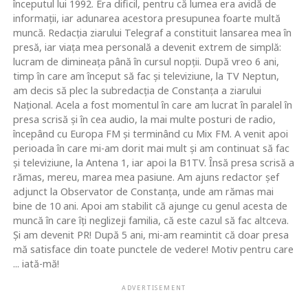
începutul lui 1992. Era dificil, pentru că lumea era avidă de
informaţii, iar adunarea acestora presupunea foarte multă
muncă. Redacţia ziarului Telegraf a constituit lansarea mea în
presă, iar viaţa mea personală a devenit extrem de simplă:
lucram de dimineaţa până în cursul nopţii. După vreo 6 ani,
timp în care am început să fac şi televiziune, la TV Neptun,
am decis să plec la subredacţia de Constanţa a ziarului
Naţional. Acela a fost momentul în care am lucrat în paralel în
presa scrisă şi în cea audio, la mai multe posturi de radio,
începând cu Europa FM şi terminând cu Mix FM. A venit apoi
perioada în care mi-am dorit mai mult şi am continuat să fac
şi televiziune, la Antena 1, iar apoi la B1TV. Însă presa scrisă a
rămas, mereu, marea mea pasiune. Am ajuns redactor şef
adjunct la Observator de Constanţa, unde am rămas mai
bine de 10 ani. Apoi am stabilit că ajunge cu genul acesta de
muncă în care îţi neglizeji familia, că este cazul să fac altceva.
Şi am devenit PR! După 5 ani, mi-am reamintit că doar presa
mă satisface din toate punctele de vedere! Motiv pentru care
... iată-mă!
ADVERTISEMENT