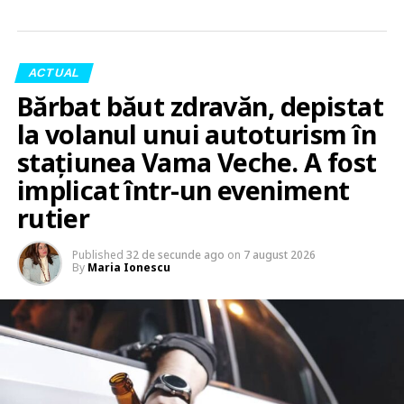
ACTUAL
Bărbat băut zdravăn, depistat
la volanul unui autoturism în
stațiunea Vama Veche. A fost
implicat într-un eveniment
rutier
Published
32 de secunde ago
on
7 august 2026
By
Maria Ionescu