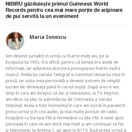
NIBIRU găzduiește primul Guinness World
Records pentru cea mai mare porție de aripioare
de pui servită la un eveniment
Maria Ionescu
Am devenit jurnalist în urmă cu foarte mulţi ani, pe la
începutul lui 1992. Era dificil, pentru că lumea era avidă de
informaţii, iar adunarea acestora presupunea foarte multă
muncă. Redacţia ziarului Telegraf a constituit lansarea mea în
presă, iar viaţa mea personală a devenit extrem de simplă:
lucram de dimineaţa până în cursul nopţii. După vreo 6 ani,
timp în care am început să fac şi televiziune, la TV Neptun,
am decis să plec la subredacţia de Constanţa a ziarului
Naţional. Acela a fost momentul în care am lucrat în paralel în
presa scrisă şi în cea audio, la mai multe posturi de radio,
începând cu Europa FM şi terminând cu Mix FM. A venit apoi
perioada în care mi-am dorit mai mult şi am continuat să fac
şi televiziune, la Antena 1, iar apoi la B1TV. Însă presa scrisă a