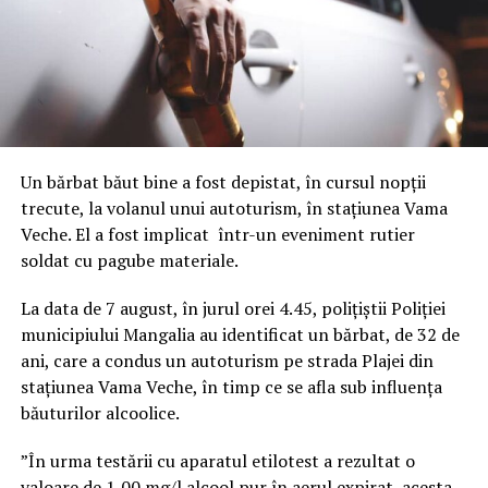
Un bărbat băut bine a fost depistat, în cursul nopții
trecute, la volanul unui autoturism, în stațiunea Vama
Veche. El a fost implicat într-un eveniment rutier
soldat cu pagube materiale.
La data de 7 august, în jurul orei 4.45, polițiștii Poliției
municipiului Mangalia au identificat un bărbat, de 32 de
ani, care a condus un autoturism pe strada Plajei din
stațiunea Vama Veche, în timp ce se afla sub influența
băuturilor alcoolice.
”În urma testării cu aparatul etilotest a rezultat o
valoare de 1,00 mg/l alcool pur în aerul expirat, acesta