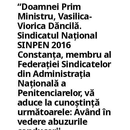
“Doamnei Prim
Ministru, Vasilica-
Viorica Dăncilă.
Sindicatul Național
SINPEN 2016
Constanța, membru al
Federației Sindicatelor
din Administrația
Națională a
Penitenciarelor, vă
aduce la cunoștință
următoarele: Având în
vedere abuzurile