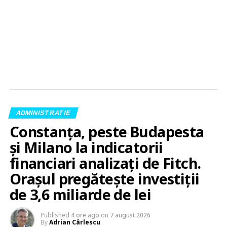
ADMINISTRATIE
Constanța, peste Budapesta
și Milano la indicatorii
financiari analizați de Fitch.
Orașul pregătește investiții
de 3,6 miliarde de lei
Published
4 ore ago
on
7 august 2026
By
Adrian Cârlescu