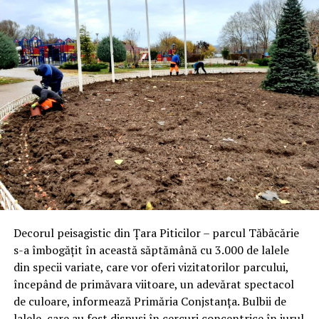
Decorul peisagistic din Țara Piticilor – parcul Tăbăcărie
s-a îmbogățit în această săptămână cu 3.000 de lalele
din specii variate, care vor oferi vizitatorilor parcului,
începând de primăvara viitoare, un adevărat spectacol
de culoare, informează Primăria Conjstanța. Bulbii de
lalele, care au fost dispuși în cercuri concentrice în jurul