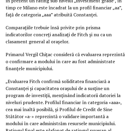
în prezent un rating sub nivelul „investment grade”, în
timp ce Milano este încadrat la un profil financiar „aa”,
față de categoria „aaa” atribuită Constanței.
Comparațiile trebuie însă privite prin prisma
indicatorilor concreți analizați de Fitch și nu ca un
clasament general al orașelor.
Primarul Vergil Chițac consideră că evaluarea reprezintă
o confirmare a modului în care au fost administrate
finanțele municipiului.
„Evaluarea Fitch confirmă soliditatea financiară a
Constanței și capacitatea orașului de a susține un
program de investiții, menținând indicatorii datoriei la
niveluri prudente. Profilul financiar în categoria «aaa»,
cea mai înaltă posibilă, și Profilul de Credit de Sine
Stătător «a-» reprezintă o validare importantă a
modului în care administrăm resursele municipiului.
Ratingul final este plafonat de ratingul suveran al