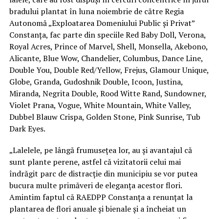
bradului plantat în luna noiembrie de către Regia
Autonomă „Exploatarea Domeniului Public și Privat”
Constanța, fac parte din speciile Red Baby Doll, Verona,
Royal Acres, Prince of Marvel, Shell, Monsella, Akebono,
Alicante, Blue Wow, Chandelier, Columbus, Dance Line,
Double You, Double Red/Yellow, Frejus, Glamour Unique,
Globe, Granda, Gudoshnik Double, Icoon, Justina,
Miranda, Negrita Double, Rood Witte Rand, Sundowner,
Violet Prana, Vogue, White Mountain, White Valley,
Dubbel Blauw Crispa, Golden Stone, Pink Sunrise, Tub
Dark Eyes.
„Lalelele, pe lângă frumusețea lor, au și avantajul că
sunt plante perene, astfel că vizitatorii celui mai
îndrăgit parc de distracție din municipiu se vor putea
bucura multe primăveri de eleganța acestor flori.
Amintim faptul că RAEDPP Constanța a renunțat la
plantarea de flori anuale și bienale și a încheiat un