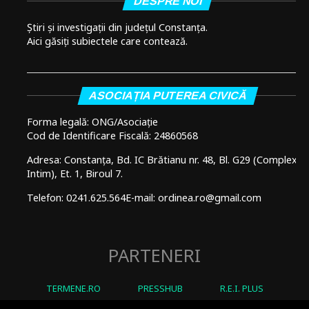
DESPRE NOI
Știri și investigații din județul Constanța.
Aici găsiți subiectele care contează.
ASOCIAȚIA PUTEREA CIVICĂ
Forma legală: ONG/Asociație
Cod de Identificare Fiscală: 24860568
Adresa: Constanța, Bd. IC Brătianu nr. 48, Bl. G29 (Complex
Intim), Et. 1, Biroul 7.
Telefon: 0241.625.564
E-mail: ordinea.ro@gmail.com
PARTENERI
TERMENE.RO
PRESSHUB
R.E.I. PLUS