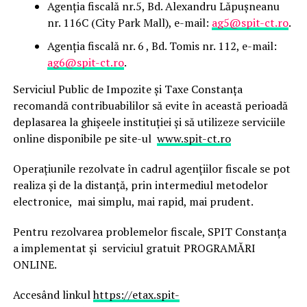
Agenția fiscală nr.5, Bd. Alexandru Lăpușneanu
nr. 116C (City Park Mall), e-mail:
ag5@spit-ct.ro
.
Agenția fiscală nr. 6 , Bd. Tomis nr. 112, e-mail:
ag6@spit-ct.ro
.
Serviciul Public de Impozite și Taxe Constanța
recomandă contribuabililor să evite în această perioadă
deplasarea la ghișeele instituției și să utilizeze serviciile
online disponibile pe site-ul
www.spit-ct.ro
Operațiunile rezolvate în cadrul agențiilor fiscale se pot
realiza și de la distanță, prin intermediul metodelor
electronice, mai simplu, mai rapid, mai prudent.
Pentru rezolvarea problemelor fiscale, SPIT Constanța
a implementat și serviciul gratuit PROGRAMĂRI
ONLINE.
Accesând linkul
https://etax.spit-