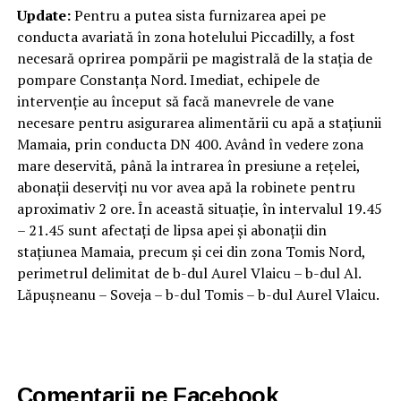
Update:
Pentru a putea sista furnizarea apei pe
conducta avariată în zona hotelului Piccadilly, a fost
necesară oprirea pompării pe magistrală de la stația de
pompare Constanța Nord. Imediat, echipele de
intervenție au început să facă manevrele de vane
necesare pentru asigurarea alimentării cu apă a stațiunii
Mamaia, prin conducta DN 400. Având în vedere zona
mare deservită, până la intrarea în presiune a rețelei,
abonații deserviți nu vor avea apă la robinete pentru
aproximativ 2 ore. În această situație, în intervalul 19.45
– 21.45 sunt afectați de lipsa apei și abonații din
stațiunea Mamaia, precum și cei din zona Tomis Nord,
perimetrul delimitat de b-dul Aurel Vlaicu – b-dul Al.
Lăpușneanu – Soveja – b-dul Tomis – b-dul Aurel Vlaicu.
Comentarii pe Facebook