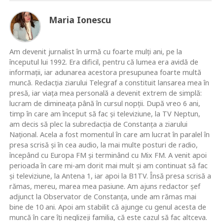
Maria Ionescu
Am devenit jurnalist în urmă cu foarte mulţi ani, pe la
începutul lui 1992. Era dificil, pentru că lumea era avidă de
informaţii, iar adunarea acestora presupunea foarte multă
muncă. Redacţia ziarului Telegraf a constituit lansarea mea în
presă, iar viaţa mea personală a devenit extrem de simplă:
lucram de dimineaţa până în cursul nopţii. După vreo 6 ani,
timp în care am început să fac şi televiziune, la TV Neptun,
am decis să plec la subredacţia de Constanţa a ziarului
Naţional. Acela a fost momentul în care am lucrat în paralel în
presa scrisă şi în cea audio, la mai multe posturi de radio,
începând cu Europa FM şi terminând cu Mix FM. A venit apoi
perioada în care mi-am dorit mai mult şi am continuat să fac
şi televiziune, la Antena 1, iar apoi la B1TV. Însă presa scrisă a
rămas, mereu, marea mea pasiune. Am ajuns redactor şef
adjunct la Observator de Constanţa, unde am rămas mai
bine de 10 ani. Apoi am stabilit că ajunge cu genul acesta de
muncă în care îţi neglizeji familia, că este cazul să fac altceva.