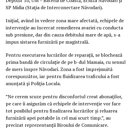
Depozit 10, UM – Bateria de Coastă, Ecluza Năvodari și
SP Midia (Stația de Interconectare Năvodari).
Inițial, având în vedere zona mare afectată, echipele de
intervenție au încercat remedierea avariei cu conducta
sub presiune, dar din cauza debitului mare de apă, s-a
impus sistarea furnizării pe magistrală.
Pentru executarea lucrărilor de reparații, se blochează
prima bandă de circulație de pe b-dul Mamaia, cu sensul
de mers înspre Năvodari. Zona a fost împrejmuită
corespunzător, iar pentru fluidizarea traficului a fost
anunțată și Poliția Locala.
”Ne cerem scuze pentru disconfortul creat abonaților,
pe care îi asigurăm că echipele de intervenție vor face
tot posibilul pentru finalizarea lucrărilor și reluarea
furnizării apei potabile în cel mai scurt timp.”, au
precizat reprezentanții Biroului de Comunicare.