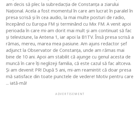
am decis să plec la subredacţia de Constanţa a ziarului
Naţional. Acela a fost momentul în care am lucrat în paralel în
presa scrisă şi în cea audio, la mai multe posturi de radio,
începând cu Europa FM şi terminând cu Mix FM. A venit apoi
perioada în care mi-am dorit mai mult şi am continuat să fac
şi televiziune, la Antena 1, iar apoi la B1TV. Însă presa scrisă a
rămas, mereu, marea mea pasiune. Am ajuns redactor şef
adjunct la Observator de Constanţa, unde am rămas mai
bine de 10 ani. Apoi am stabilit că ajunge cu genul acesta de
muncă în care îţi neglizeji familia, că este cazul să fac altceva.
Şi am devenit PR! După 5 ani, mi-am reamintit că doar presa
mă satisface din toate punctele de vedere! Motiv pentru care
... iată-mă!
ADVERTISEMENT