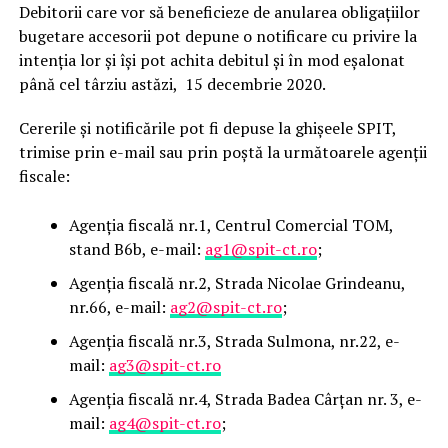
Debitorii care vor să beneficieze de anularea obligațiilor
bugetare accesorii pot depune o notificare cu privire la
intenția lor și își pot achita debitul și în mod eșalonat
până cel târziu astăzi, 15 decembrie 2020.
Cererile și notificările pot fi depuse la ghișeele SPIT,
trimise prin e-mail sau prin poștă la următoarele agenții
fiscale:
Agenția fiscală nr.1, Centrul Comercial TOM,
stand B6b, e-mail:
ag1@spit-ct.ro
;
Agenția fiscală nr.2, Strada Nicolae Grindeanu,
nr.66, e-mail:
ag2@spit-ct.ro
;
Agenția fiscală nr.3, Strada Sulmona, nr.22, e-
mail:
ag3@spit-ct.ro
Agenția fiscală nr.4, Strada Badea Cârțan nr. 3, e-
mail:
ag4@spit-ct.ro
;