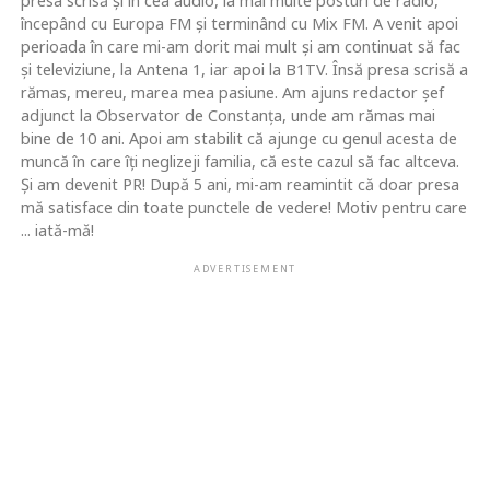
presa scrisă şi în cea audio, la mai multe posturi de radio,
începând cu Europa FM şi terminând cu Mix FM. A venit apoi
perioada în care mi-am dorit mai mult şi am continuat să fac
şi televiziune, la Antena 1, iar apoi la B1TV. Însă presa scrisă a
rămas, mereu, marea mea pasiune. Am ajuns redactor şef
adjunct la Observator de Constanţa, unde am rămas mai
bine de 10 ani. Apoi am stabilit că ajunge cu genul acesta de
muncă în care îţi neglizeji familia, că este cazul să fac altceva.
Şi am devenit PR! După 5 ani, mi-am reamintit că doar presa
mă satisface din toate punctele de vedere! Motiv pentru care
... iată-mă!
ADVERTISEMENT