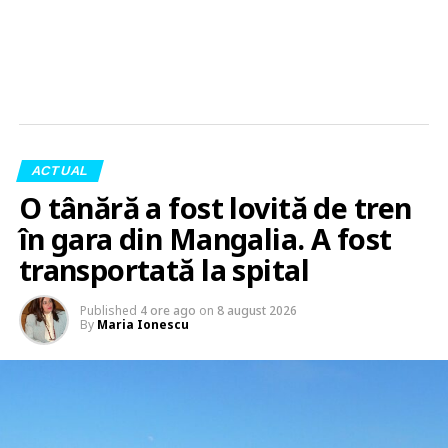
ACTUAL
O tânără a fost lovită de tren
în gara din Mangalia. A fost
transportată la spital
Published
4 ore ago
on
8 august 2026
By
Maria Ionescu