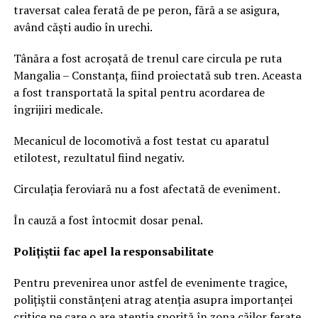
traversat calea ferată de pe peron, fără a se asigura,
având căști audio în urechi.
Tânăra a fost acroșată de trenul care circula pe ruta
Mangalia – Constanța, fiind proiectată sub tren. Aceasta
a fost transportată la spital pentru acordarea de
îngrijiri medicale.
Mecanicul de locomotivă a fost testat cu aparatul
etilotest, rezultatul fiind negativ.
Circulația feroviară nu a fost afectată de eveniment.
În cauză a fost întocmit dosar penal.
Polițiștii fac apel la responsabilitate
Pentru prevenirea unor astfel de evenimente tragice,
polițiștii constănțeni atrag atenția asupra importanței
critice pe care o are atenția sporită în zona căilor ferate.