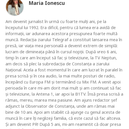
Maria Ionescu
Am devenit jurnalist în urmă cu foarte mulţi ani, pe la
începutul lui 1992. Era dificil, pentru că lumea era avidă de
informaţii, iar adunarea acestora presupunea foarte multă
muncă. Redacţia ziarului Telegraf a constituit lansarea mea în
presă, iar viaţa mea personală a devenit extrem de simplă:
lucram de dimineaţa până în cursul nopţii. După vreo 6 ani,
timp în care am început să fac şi televiziune, la TV Neptun,
am decis să plec la subredacţia de Constanţa a ziarului
Naţional. Acela a fost momentul în care am lucrat în paralel în
presa scrisă şi în cea audio, la mai multe posturi de radio,
începând cu Europa FM şi terminând cu Mix FM. A venit apoi
perioada în care mi-am dorit mai mult şi am continuat să fac
şi televiziune, la Antena 1, iar apoi la B1TV. Însă presa scrisă a
rămas, mereu, marea mea pasiune. Am ajuns redactor şef
adjunct la Observator de Constanţa, unde am rămas mai
bine de 10 ani. Apoi am stabilit că ajunge cu genul acesta de
muncă în care îţi neglizeji familia, că este cazul să fac altceva.
Şi am devenit PR! După 5 ani, mi-am reamintit că doar presa