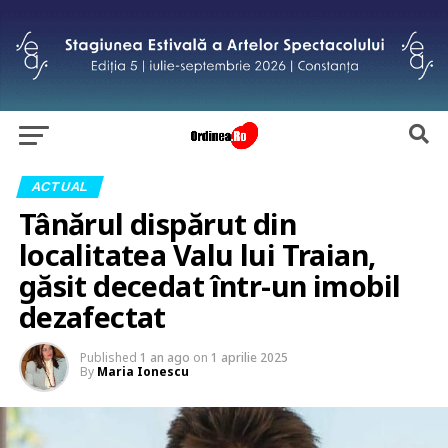
ACTUAL
Tânărul dispărut din
localitatea Valu lui Traian,
găsit decedat într-un imobil
dezafectat
Published
1 an ago
on
1 aprilie 2025
By
Maria Ionescu