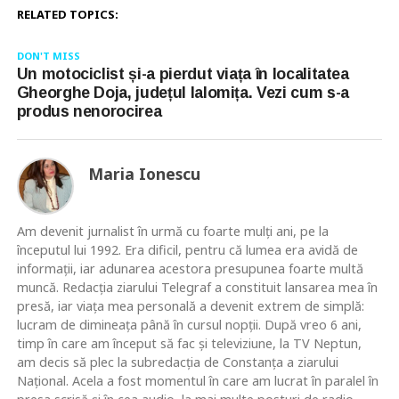
RELATED TOPICS:
DON'T MISS
Un motociclist și-a pierdut viața în localitatea
Gheorghe Doja, județul Ialomița. Vezi cum s-a
produs nenorocirea
Maria Ionescu
Am devenit jurnalist în urmă cu foarte mulţi ani, pe la
începutul lui 1992. Era dificil, pentru că lumea era avidă de
informaţii, iar adunarea acestora presupunea foarte multă
muncă. Redacţia ziarului Telegraf a constituit lansarea mea în
presă, iar viaţa mea personală a devenit extrem de simplă:
lucram de dimineaţa până în cursul nopţii. După vreo 6 ani,
timp în care am început să fac şi televiziune, la TV Neptun,
am decis să plec la subredacţia de Constanţa a ziarului
Naţional. Acela a fost momentul în care am lucrat în paralel în