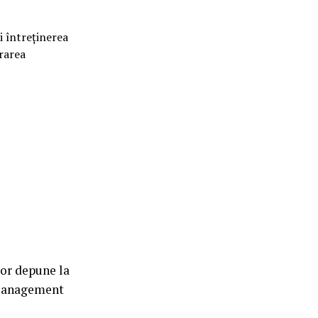
i întreținerea
urarea
vor depune la
l Management