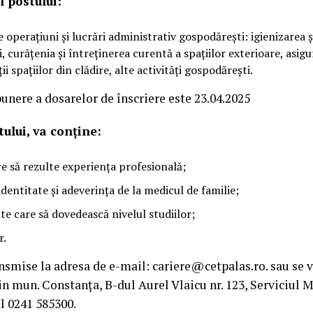
l postului:
 operațiuni și lucrări administrativ gospodărești: igienizarea ș
i, curățenia și întreținerea curentă a spațiilor exterioare, asig
ii spațiilor din clădire, alte activități gospodărești.
unere a dosarelor de înscriere este 23.04.2025
ului, va conține:
re să rezulte experiența profesională;
identitate și adeverința de la medicul de familie;
te care să dovedească nivelul studiilor;
r.
ansmise la adresa de e-mail: cariere@cetpalas.ro. sau se 
din mun. Constanța, B-dul Aurel Vlaicu nr. 123, Serviciu
l 0241 585300.