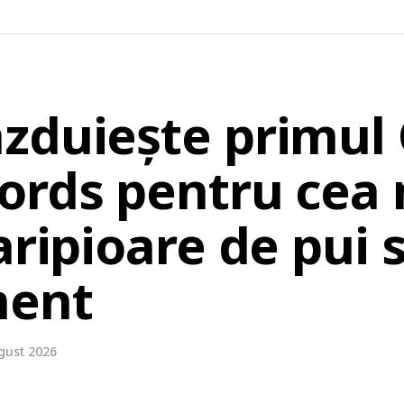
zduiește primul
ords pentru cea
aripioare de pui s
ment
gust 2026