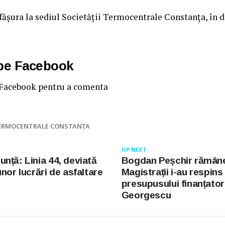
sfășura la sediul Societății Termocentrale Constanța, în d
 pe Facebook
 Facebook pentru a comenta
ERMOCENTRALE CONSTANȚA
UP NEXT
nță: Linia 44, deviată
Bogdan Peșchir rămâne 
nor lucrări de asfaltare
Magistrații i-au respins
presupusului finanțator 
Georgescu