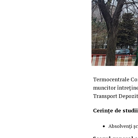
Termocentrale Cons
muncitor întrețin
Transport Depozit
Cerințe de studii
Absolvenți șc