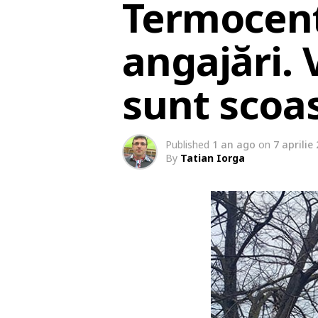
Termocent
angajări. 
sunt scoa
Published
1 an ago
on
7 aprilie
By
Tatian Iorga