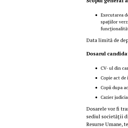
Scopul general a
Executarea de
spațiilor verz
funcționalităț
Data limită de dep
Dosarul candidat
CV- ul din ca
Copie act de 
Copii dupa ac
Cazier judicia
Dosarele vor fi tr
sediul societății 
Resurse Umane, te