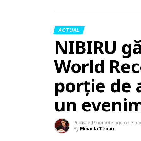
ACTUAL
NIBIRU gă
World Rec
porție de 
un eveni
Published
9 minute ago
on
7 au
By
Mihaela Tîrpan