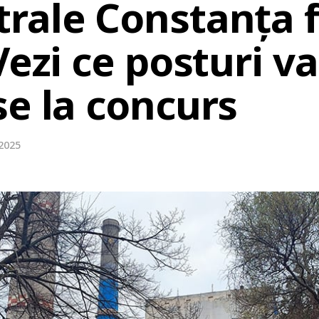
rale Constanța 
Vezi ce posturi v
se la concurs
 2025