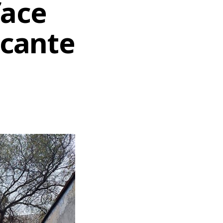
face
acante