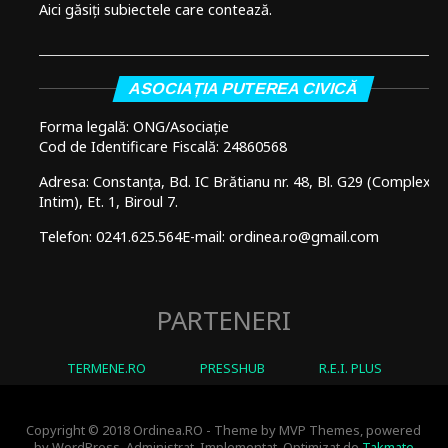
Aici găsiți subiectele care contează.
ASOCIAȚIA PUTEREA CIVICĂ
Forma legală: ONG/Asociație
Cod de Identificare Fiscală: 24860568
Adresa: Constanța, Bd. IC Brătianu nr. 48, Bl. G29 (Complex
Intim), Et. 1, Biroul 7.
Telefon: 0241.625.564
E-mail: ordinea.ro@gmail.com
PARTENERI
TERMENE.RO
PRESSHUB
R.E.I. PLUS
Copyright © 2018 Ordinea.RO - Theme by MVP Themes, powered
by WordPress. Administrat, Implementat, Optimizat de
Takmate