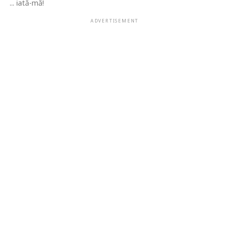
... iată-mă!
ADVERTISEMENT