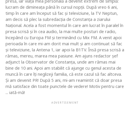
presă, iar viaţa mea personală a devenit extrem de simplă:
lucram de dimineaţa până în cursul nopţii. După vreo 6 ani,
timp în care am început să fac şi televiziune, la TV Neptun,
am decis să plec la subredacţia de Constanţa a ziarului
Naţional. Acela a fost momentul în care am lucrat în paralel în
presa scrisă şi în cea audio, la mai multe posturi de radio,
începând cu Europa FM şi terminând cu Mix FM. A venit apoi
perioada în care mi-am dorit mai mult şi am continuat să fac
şi televiziune, la Antena 1, iar apoi la B1TV. Însă presa scrisă a
rămas, mereu, marea mea pasiune. Am ajuns redactor şef
adjunct la Observator de Constanţa, unde am rămas mai
bine de 10 ani. Apoi am stabilit că ajunge cu genul acesta de
muncă în care îţi neglizeji familia, că este cazul să fac altceva.
Şi am devenit PR! După 5 ani, mi-am reamintit că doar presa
mă satisface din toate punctele de vedere! Motiv pentru care
... iată-mă!
ADVERTISEMENT