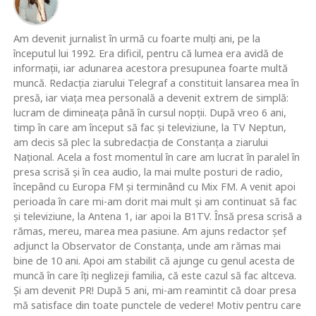
Am devenit jurnalist în urmă cu foarte mulţi ani, pe la
începutul lui 1992. Era dificil, pentru că lumea era avidă de
informaţii, iar adunarea acestora presupunea foarte multă
muncă. Redacţia ziarului Telegraf a constituit lansarea mea în
presă, iar viaţa mea personală a devenit extrem de simplă:
lucram de dimineaţa până în cursul nopţii. După vreo 6 ani,
timp în care am început să fac şi televiziune, la TV Neptun,
am decis să plec la subredacţia de Constanţa a ziarului
Naţional. Acela a fost momentul în care am lucrat în paralel în
presa scrisă şi în cea audio, la mai multe posturi de radio,
începând cu Europa FM şi terminând cu Mix FM. A venit apoi
perioada în care mi-am dorit mai mult şi am continuat să fac
şi televiziune, la Antena 1, iar apoi la B1TV. Însă presa scrisă a
rămas, mereu, marea mea pasiune. Am ajuns redactor şef
adjunct la Observator de Constanţa, unde am rămas mai
bine de 10 ani. Apoi am stabilit că ajunge cu genul acesta de
muncă în care îţi neglizeji familia, că este cazul să fac altceva.
Şi am devenit PR! După 5 ani, mi-am reamintit că doar presa
mă satisface din toate punctele de vedere! Motiv pentru care