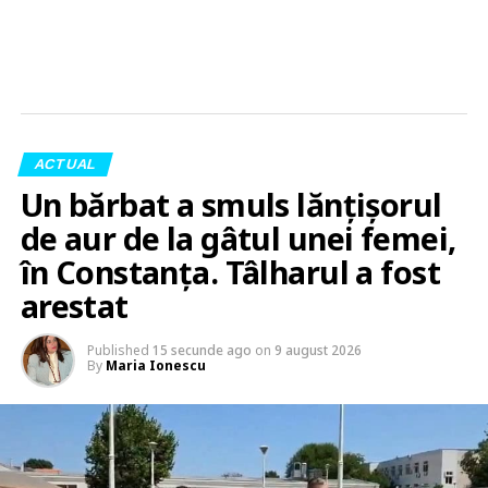
ACTUAL
Un bărbat a smuls lănțișorul
de aur de la gâtul unei femei,
în Constanța. Tâlharul a fost
arestat
Published
15 secunde ago
on
9 august 2026
By
Maria Ionescu