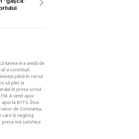
n “gașca”
ortului
u că lumea era avidă de
af a constituit
ineaţa până în cursul
is să plec la
ralel în presa scrisă
 FM. A venit apoi
r apoi la B1TV. Însă
rvator de Constanţa,
are îţi neglizeji
ar presa mă satisface