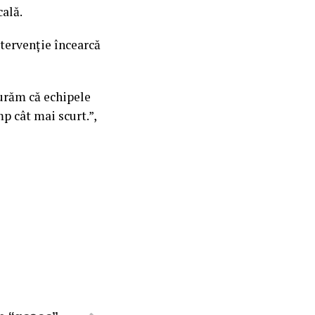
cală.
ntervenție încearcă
gurăm că echipele
p cât mai scurt.”,