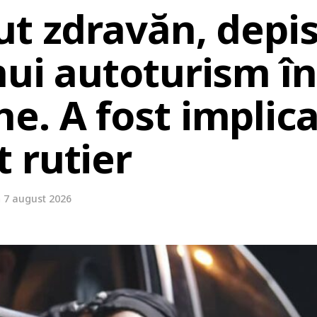
t zdravăn, depis
nui autoturism în
. A fost implica
 rutier
n
7 august 2026