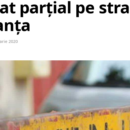
cat parțial pe str
anța
arie 2020