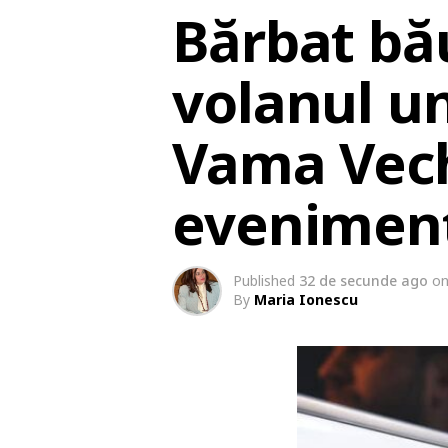
Bărbat bău
volanul u
Vama Veche
eveniment
Published
32 de secunde ago
o
By
Maria Ionescu