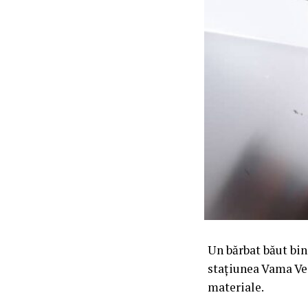
Un bărbat băut bine
stațiunea Vama Vec
materiale.