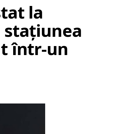
tat la
 stațiunea
t într-un