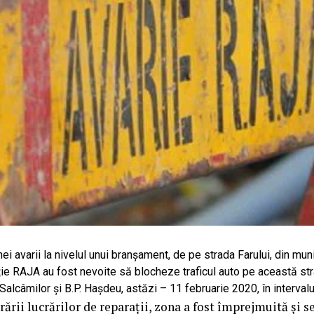
i avarii la nivelul unui branșament, de pe strada Farului, din mun
ție RAJA au fost nevoite să blocheze traficul auto pe această str
 Salcâmilor și B.P. Hașdeu, astăzi – 11 februarie 2020, în intervalu
rării lucrărilor de reparații, zona a fost împrejmuită și 