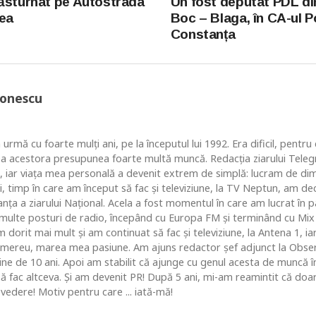
ăsturnat pe Autostrada
Un fost deputat PDL di
gea
Boc – Blaga, în CA-ul P
Constanța
Ionescu
 urmă cu foarte mulţi ani, pe la începutul lui 1992. Era dificil, pentr
ea acestora presupunea foarte multă muncă. Redacţia ziarului Telegr
, iar viaţa mea personală a devenit extrem de simplă: lucram de dim
i, timp în care am început să fac şi televiziune, la TV Neptun, am dec
ţa a ziarului Naţional. Acela a fost momentul în care am lucrat în pa
i multe posturi de radio, începând cu Europa FM şi terminând cu Mix
 dorit mai mult şi am continuat să fac şi televiziune, la Antena 1, ia
 mereu, marea mea pasiune. Am ajuns redactor şef adjunct la Obse
 de 10 ani. Apoi am stabilit că ajunge cu genul acesta de muncă în c
 să fac altceva. Şi am devenit PR! După 5 ani, mi-am reamintit că do
vedere! Motiv pentru care ... iată-mă!