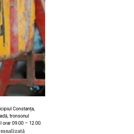
icipiul Constanța,
adă, tronsonul
l orar 09.00 – 12.00.
semnalizată