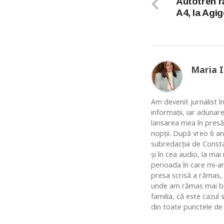
Autotren r
A4, la Agi
Maria 
Am devenit jurnalist în
informaţii, iar adunar
lansarea mea în presă
nopţii. După vreo 6 an
subredacţia de Constan
şi în cea audio, la ma
perioada în care mi-am
presa scrisă a rămas,
unde am rămas mai bine
familia, că este cazul
din toate punctele de 