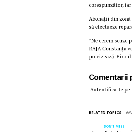
corespunzător, iar 
Abonații din zonă 
să efectueze repar
”Ne cerem scuze pa
RAJA Constanța vor
precizează Biroul 
Comentarii
Autentifica-te pe
RELATED TOPICS:
A
DON'T MISS