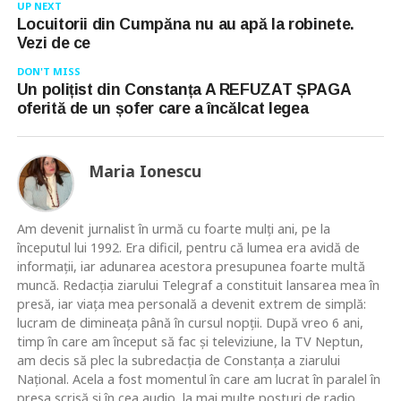
UP NEXT
Locuitorii din Cumpăna nu au apă la robinete.
Vezi de ce
DON'T MISS
Un polițist din Constanța A REFUZAT ȘPAGA
oferită de un șofer care a încălcat legea
Maria Ionescu
Am devenit jurnalist în urmă cu foarte mulţi ani, pe la
începutul lui 1992. Era dificil, pentru că lumea era avidă de
informaţii, iar adunarea acestora presupunea foarte multă
muncă. Redacţia ziarului Telegraf a constituit lansarea mea în
presă, iar viaţa mea personală a devenit extrem de simplă:
lucram de dimineaţa până în cursul nopţii. După vreo 6 ani,
timp în care am început să fac şi televiziune, la TV Neptun,
am decis să plec la subredacţia de Constanţa a ziarului
Naţional. Acela a fost momentul în care am lucrat în paralel în
presa scrisă şi în cea audio, la mai multe posturi de radio,