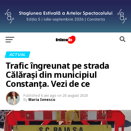
ACTUAL
Trafic îngreunat pe strada
Călărași din municipiul
Constanța. Vezi de ce
Published
6 ani ago
on
20 august 2020
By
Maria Ionescu