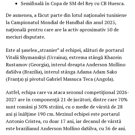
Semifinală în Copa de SM del Rey cu CB Huesca.
De asmenea, a făcut parte din lotul naționalei tunisiene
la Campionatul Mondial de Handbal din anul 2025,
națională pentru care are la activ aproximativ 50 de
meciuri disputate.
Este al șaselea „stranier” al echipei, alături de portarul
Vitalii Shymanskyi (Ucraina), extrema stângă Khazein
Rustamov (Georgia), interul dreapta Anderson Mollino
daSilva (Brazilia), interul stânga Adama Adam Sako
(Franța) și pivotul Gabriel Massuca Teca (Angola).
Astfel, echipa care va ataca sezonul competițional 2026-
2027 are în componență 21 de jucători, dintre care 70%
sunt români și 30% străini, cu o medie de vârstă de 28
ani și înălțime 190 cm. Mezinul echipei este portarul
Antonio Cristea, cu doar 17 ani, iar decanul de vârstă
este brazilianul Anderson Mollino daSilva, cu 36 de ani.