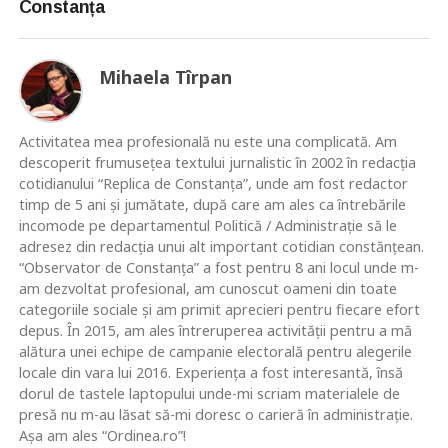
Constanța
Mihaela Tîrpan
Activitatea mea profesională nu este una complicată. Am
descoperit frumusețea textului jurnalistic în 2002 în redacția
cotidianului “Replica de Constanța”, unde am fost redactor
timp de 5 ani și jumătate, după care am ales ca întrebările
incomode pe departamentul Politică / Administrație să le
adresez din redacția unui alt important cotidian constănțean.
“Observator de Constanța” a fost pentru 8 ani locul unde m-
am dezvoltat profesional, am cunoscut oameni din toate
categoriile sociale și am primit aprecieri pentru fiecare efort
depus. În 2015, am ales întreruperea activității pentru a mă
alătura unei echipe de campanie electorală pentru alegerile
locale din vara lui 2016. Experiența a fost interesantă, însă
dorul de tastele laptopului unde-mi scriam materialele de
presă nu m-au lăsat să-mi doresc o carieră în administrație.
Așa am ales “Ordinea.ro”!