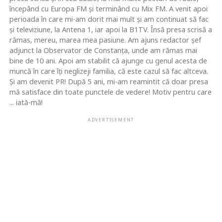
începând cu Europa FM şi terminând cu Mix FM. A venit apoi
perioada în care mi-am dorit mai mult şi am continuat să fac
şi televiziune, la Antena 1, iar apoi la B1TV. Însă presa scrisă a
rămas, mereu, marea mea pasiune. Am ajuns redactor şef
adjunct la Observator de Constanţa, unde am rămas mai
bine de 10 ani. Apoi am stabilit că ajunge cu genul acesta de
muncă în care îţi neglizeji familia, că este cazul să fac altceva.
Şi am devenit PR! După 5 ani, mi-am reamintit că doar presa
mă satisface din toate punctele de vedere! Motiv pentru care
... iată-mă!
ADVERTISEMENT