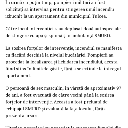
În urmă cu puțin timp, pompierii militari au fost
solicitați să intervină pentru stingerea unui incendiu
izbucnit la un apartament din municipiul Tulcea.
Către locul intervenției s-au deplasat două autospeciale
de stingere cu apă și spumă și o ambulanță SMURD.
La sosirea forțelor de intervenție, incendiul se manifesta
cu flacără deschisă la nivelul bucătăriei. Pompierii au
procedat la localizarea și lichidarea incendiului, acesta
fiind stins în limitele găsite, fără a se extinde la întregul
apartament.
O persoană de sex masculin, în vârstă de aproximativ 97
de ani, a fost evacuată de către vecini până la sosirea
forțelor de intervenție. Aceasta a fost preluată de
echipajul SMURD și evaluată la fața locului, fără a
prezenta arsuri.
Ulterior, pompierii au procedat la evacuarea fumului din