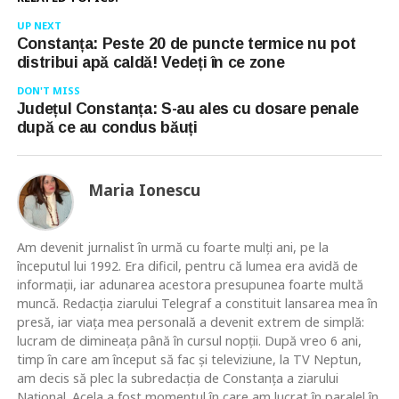
UP NEXT
Constanța: Peste 20 de puncte termice nu pot
distribui apă caldă! Vedeți în ce zone
DON'T MISS
Județul Constanța: S-au ales cu dosare penale
după ce au condus băuți
Maria Ionescu
Am devenit jurnalist în urmă cu foarte mulţi ani, pe la
începutul lui 1992. Era dificil, pentru că lumea era avidă de
informaţii, iar adunarea acestora presupunea foarte multă
muncă. Redacţia ziarului Telegraf a constituit lansarea mea în
presă, iar viaţa mea personală a devenit extrem de simplă:
lucram de dimineaţa până în cursul nopţii. După vreo 6 ani,
timp în care am început să fac şi televiziune, la TV Neptun,
am decis să plec la subredacţia de Constanţa a ziarului
Naţional. Acela a fost momentul în care am lucrat în paralel în