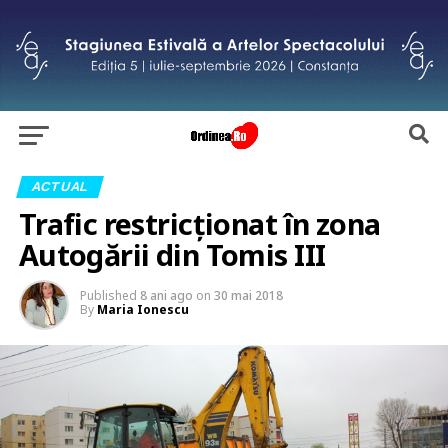
ACTUAL
Trafic restricționat în zona
Autogării din Tomis III
Published
8 ani ago
on
30 mai 2018
By
Maria Ionescu