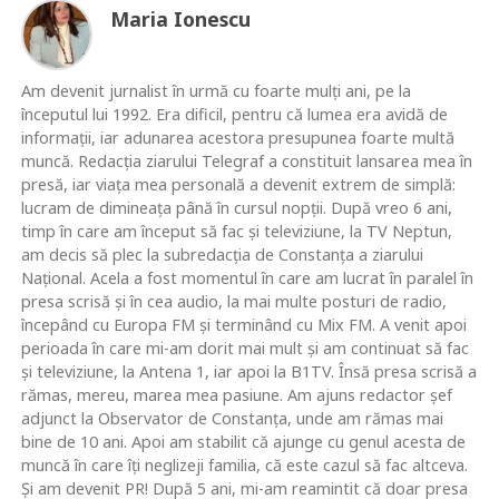
Maria Ionescu
Am devenit jurnalist în urmă cu foarte mulţi ani, pe la
începutul lui 1992. Era dificil, pentru că lumea era avidă de
informaţii, iar adunarea acestora presupunea foarte multă
muncă. Redacţia ziarului Telegraf a constituit lansarea mea în
presă, iar viaţa mea personală a devenit extrem de simplă:
lucram de dimineaţa până în cursul nopţii. După vreo 6 ani,
timp în care am început să fac şi televiziune, la TV Neptun,
am decis să plec la subredacţia de Constanţa a ziarului
Naţional. Acela a fost momentul în care am lucrat în paralel în
presa scrisă şi în cea audio, la mai multe posturi de radio,
începând cu Europa FM şi terminând cu Mix FM. A venit apoi
perioada în care mi-am dorit mai mult şi am continuat să fac
şi televiziune, la Antena 1, iar apoi la B1TV. Însă presa scrisă a
rămas, mereu, marea mea pasiune. Am ajuns redactor şef
adjunct la Observator de Constanţa, unde am rămas mai
bine de 10 ani. Apoi am stabilit că ajunge cu genul acesta de
muncă în care îţi neglizeji familia, că este cazul să fac altceva.
Şi am devenit PR! După 5 ani, mi-am reamintit că doar presa