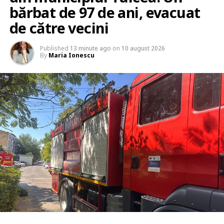
bărbat de 97 de ani, evacuat
de către vecini
Published
13 minute ago
on
10 august 2026
By
Maria Ionescu