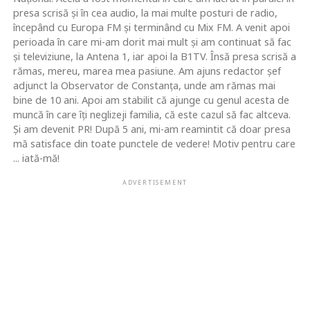
presa scrisă şi în cea audio, la mai multe posturi de radio,
începând cu Europa FM şi terminând cu Mix FM. A venit apoi
perioada în care mi-am dorit mai mult şi am continuat să fac
şi televiziune, la Antena 1, iar apoi la B1TV. Însă presa scrisă a
rămas, mereu, marea mea pasiune. Am ajuns redactor şef
adjunct la Observator de Constanţa, unde am rămas mai
bine de 10 ani. Apoi am stabilit că ajunge cu genul acesta de
muncă în care îţi neglizeji familia, că este cazul să fac altceva.
Şi am devenit PR! După 5 ani, mi-am reamintit că doar presa
mă satisface din toate punctele de vedere! Motiv pentru care
... iată-mă!
ADVERTISEMENT