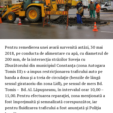
Pentru remedierea unei avarii survenită astăzi, 30 mai
2018, pe conducta de alimentare cu apă, cu diametrul de
200 mm, de la intersecția străzilor Soveja cu
Zburătorului din municipiul Constanța (zona Autogara
Tomis III) s-a impus restricționarea traficului auto pe
banda a doua și a treia de circulație (benzile de lângă
sensul girataoriu din zona Lidl), pe sensul de mers Bd.
Tomis – Bd. Al. Lăpușneanu, în intervalul orar 10,00 –
15,00. Pentru efectuarea reparației, zona menționată a
fost împrejmuită și semnalizată corespunzător, iar
pentru fluidizarea traficului a fost anunțată și Poliția