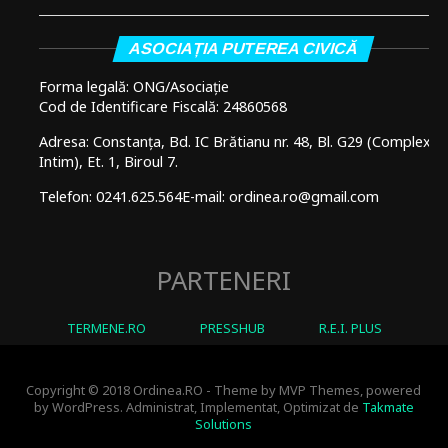
ASOCIAȚIA PUTEREA CIVICĂ
Forma legală: ONG/Asociație
Cod de Identificare Fiscală: 24860568
Adresa: Constanța, Bd. IC Brătianu nr. 48, Bl. G29 (Complex
Intim), Et. 1, Biroul 7.
Telefon: 0241.625.564
E-mail: ordinea.ro@gmail.com
PARTENERI
TERMENE.RO
PRESSHUB
R.E.I. PLUS
Copyright © 2018 Ordinea.RO - Theme by MVP Themes, powered
by WordPress. Administrat, Implementat, Optimizat de
Takmate
Solutions