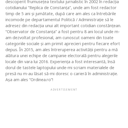
descoperit frumusețea textului jurnalistic în 2002 în redacția
cotidianului “Replica de Constanța”, unde am fost redactor
timp de 5 ani și jumătate, după care am ales ca întrebările
incomode pe departamentul Politică / Administrație să le
adresez din redacția unui alt important cotidian constănțean.
“Observator de Constanța” a fost pentru 8 ani locul unde m-
am dezvoltat profesional, am cunoscut oameni din toate
categoriile sociale și am primit aprecieri pentru fiecare efort
depus. În 2015, am ales întreruperea activității pentru a mă
alătura unei echipe de campanie electorală pentru alegerile
locale din vara lui 2016. Experiența a fost interesantă, însă
dorul de tastele laptopului unde-mi scriam materialele de
presă nu m-au lăsat să-mi doresc o carieră în administrație.
Așa am ales “Ordinea.ro”!
ADVERTISEMENT