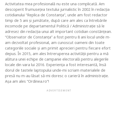
Activitatea mea profesională nu este una complicată. Am
descoperit frumusețea textului jurnalistic în 2002 în redacția
cotidianului “Replica de Constanța”, unde am fost redactor
timp de 5 ani și jumătate, după care am ales ca întrebările
incomode pe departamentul Politică / Administrație să le
adresez din redacția unui alt important cotidian constănțean.
“Observator de Constanța” a fost pentru 8 ani locul unde m-
am dezvoltat profesional, am cunoscut oameni din toate
categoriile sociale și am primit aprecieri pentru fiecare efort
depus. În 2015, am ales întreruperea activității pentru a mă
alătura unei echipe de campanie electorală pentru alegerile
locale din vara lui 2016. Experiența a fost interesantă, însă
dorul de tastele laptopului unde-mi scriam materialele de
presă nu m-au lăsat să-mi doresc o carieră în administrație.
Așa am ales “Ordinea.ro”!
ADVERTISEMENT