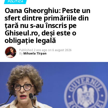
POLITICA
Oana Gheorghiu: Peste un
sfert dintre primăriile din
țară nu s-au înscris pe
Ghiseul.ro, deși este o
obligație legală
Published
2 ore ago
on
6 august 2026
By
Mihaela Tîrpan