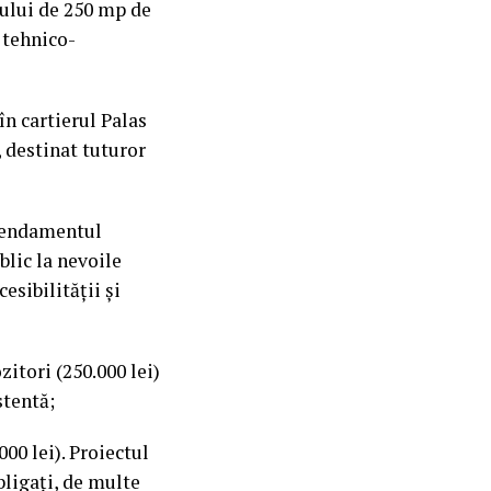
nului de 250 mp de
 tehnico-
în cartierul Palas
, destinat tuturor
Amendamentul
lic la nevoile
esibilității și
itori (250.000 lei)
stentă;
00 lei). Proiectul
bligați, de multe