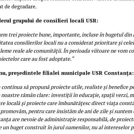
at de degradare.
derul grupului de consilieri locali USR:
m trei proiecte bune, importante, incluse în bugetul din a
atea consilierilor locali nu a considerat prioritare și celel
eme reale ale comunității. În perioada viitoare ne vom c
ectelor care au fost adoptate.“
u, președintele filialei municipale USR Constanța:
continua să propună proiecte utile, realiste și benefice p
e noastre rămân clare: investiții în educație, spații verzi, 
e locală și proiecte care îmbunătățesc direct viața constă
e promovăm, pentru care insistăm de ani de zile și suntem 
anța are nevoie de administrație responsabilă, de proiect
un buget construit în jurul oamenilor, nu al intereselor po