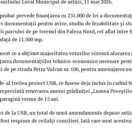
nsiliului Local Municipal de astăzi, 11 mai 2026.
obat prevede finanțarea cu 251.000 de lei a documentaț
v documentații pentru avize, studiu de fezabilitate și st
i parcului de pe terenul din Faleza Nord, cel aflat între
afață de 11.500 mp.
ent ce a obținut majoritatea voturilor vizează alocarea
anțarea documentațiilor tehnico-economice necesare pentr
ii de pe strada Petru Vulcan nr. 100, pentru amenajarea un
e-al treilea proiect USR, ce fusese deja inclus în cadrul 
l reprezintă renovarea anexei grădiniței „Lumea Poveștilor
n paragină vreme de 15 ani.
ei de la USR, un total de nouă amendamente depuse astăzi
st respinse de ceilalți consilieri. Iată care sunt acestea