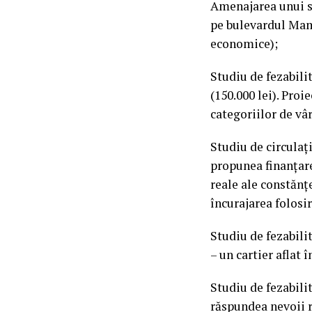
Amenajarea unui sp
pe bulevardul Mama
economice);
Studiu de fezabilit
(150.000 lei). Proi
categoriilor de vâr
Studiu de circula
propunea finanțare
reale ale constănț
încurajarea folosir
Studiu de fezabili
– un cartier aflat 
Studiu de fezabili
răspundea nevoii re