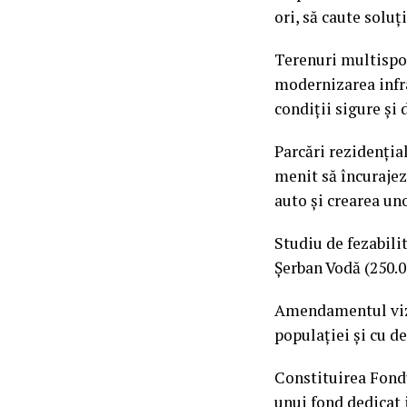
ori, să caute soluț
Terenuri multisport
modernizarea infras
condiții sigure și 
Parcări rezidențial
menit să încurajez
auto și crearea un
Studiu de fezabili
Șerban Vodă (250.00
Amendamentul viza 
populației și cu de
Constituirea Fond
unui fond dedicat 