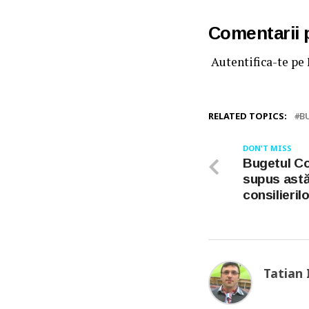
Comentarii
Autentifica-te pe
RELATED TOPICS:
B
DON'T MISS
Bugetul Co
supus astă
consilierilo
Tatian 