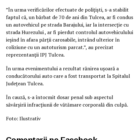
”În urma verificărilor efectuate de polițiști, s-a stabilit
faptul că, un bărbat de 70 de ani din Tulcea, ar fi condus
un autovehicul pe strada Barajului, iar la intersecție cu
strada Hurezului , ar fi pierdut controlul autovehiculului
ieșind în afara părții carosabile, intrând ulterior în
coliziune cu un autoturism parcat.”, au precizat
reprezentanții IPJ Tulcea.
În urma evenimentului a rezultat rănirea ușoară a
conducătorului auto care a fost transportat la Spitalul
Județean Tulcea.
În cauză, s-a întocmit dosar penal sub aspectul
săvârșirii infracțiunii de vătămare corporală din culpă.
Foto: Ilustrativ
Comentarii pe Facebook