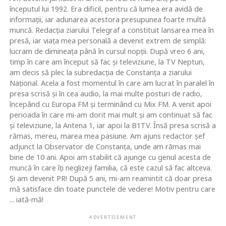
începutul lui 1992. Era dificil, pentru că lumea era avidă de
informaţii, iar adunarea acestora presupunea foarte multă
muncă. Redacţia ziarului Telegraf a constituit lansarea mea în
presă, iar viaţa mea personală a devenit extrem de simplă:
lucram de dimineaţa până în cursul nopţii. După vreo 6 ani,
timp în care am început să fac şi televiziune, la TV Neptun,
am decis să plec la subredacţia de Constanţa a ziarului
Naţional. Acela a fost momentul în care am lucrat în paralel în
presa scrisă şi în cea audio, la mai multe posturi de radio,
începând cu Europa FM şi terminând cu Mix FM. A venit apoi
perioada în care mi-am dorit mai mult şi am continuat să fac
şi televiziune, la Antena 1, iar apoi la B1TV. Însă presa scrisă a
rămas, mereu, marea mea pasiune. Am ajuns redactor şef
adjunct la Observator de Constanţa, unde am rămas mai
bine de 10 ani. Apoi am stabilit că ajunge cu genul acesta de
muncă în care îţi neglizeji familia, că este cazul să fac altceva.
Şi am devenit PR! După 5 ani, mi-am reamintit că doar presa
mă satisface din toate punctele de vedere! Motiv pentru care
... iată-mă!
ADVERTISEMENT