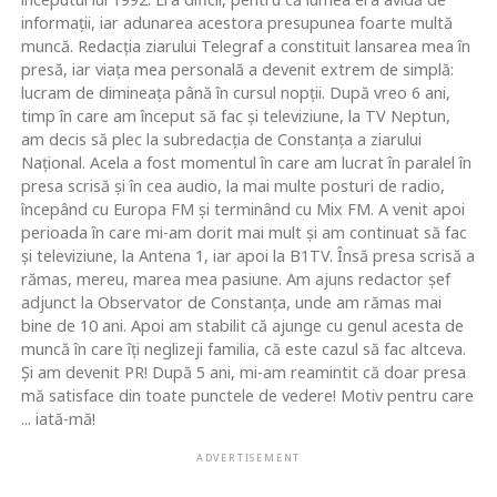
informaţii, iar adunarea acestora presupunea foarte multă
muncă. Redacţia ziarului Telegraf a constituit lansarea mea în
presă, iar viaţa mea personală a devenit extrem de simplă:
lucram de dimineaţa până în cursul nopţii. După vreo 6 ani,
timp în care am început să fac şi televiziune, la TV Neptun,
am decis să plec la subredacţia de Constanţa a ziarului
Naţional. Acela a fost momentul în care am lucrat în paralel în
presa scrisă şi în cea audio, la mai multe posturi de radio,
începând cu Europa FM şi terminând cu Mix FM. A venit apoi
perioada în care mi-am dorit mai mult şi am continuat să fac
şi televiziune, la Antena 1, iar apoi la B1TV. Însă presa scrisă a
rămas, mereu, marea mea pasiune. Am ajuns redactor şef
adjunct la Observator de Constanţa, unde am rămas mai
bine de 10 ani. Apoi am stabilit că ajunge cu genul acesta de
muncă în care îţi neglizeji familia, că este cazul să fac altceva.
Şi am devenit PR! După 5 ani, mi-am reamintit că doar presa
mă satisface din toate punctele de vedere! Motiv pentru care
... iată-mă!
ADVERTISEMENT