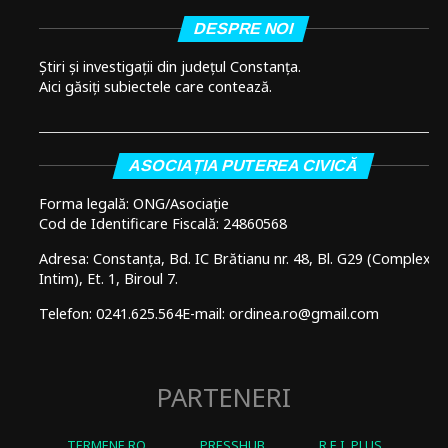
DESPRE NOI
Știri și investigații din județul Constanța.
Aici găsiți subiectele care contează.
ASOCIAȚIA PUTEREA CIVICĂ
Forma legală: ONG/Asociație
Cod de Identificare Fiscală: 24860568
Adresa: Constanța, Bd. IC Brătianu nr. 48, Bl. G29 (Complex
Intim), Et. 1, Biroul 7.
Telefon: 0241.625.564
E-mail: ordinea.ro@gmail.com
PARTENERI
TERMENE.RO
PRESSHUB
R.E.I. PLUS