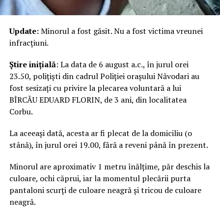
Update:
Minorul a fost găsit. Nu a fost victima vreunei
infracțiuni.
Știre inițială
: La data de 6 august a.c., în jurul orei
23.50, polițiști din cadrul Poliției orașului Năvodari au
fost sesizați cu privire la plecarea voluntară a lui
BÎRCĂU EDUARD FLORIN, de 3 ani, din localitatea
Corbu.
La aceeași dată, acesta ar fi plecat de la domiciliu (o
stână), în jurul orei 19.00, fără a reveni până în prezent.
Minorul are aproximativ 1 metru înălțime, păr deschis la
culoare, ochi căprui, iar la momentul plecării purta
pantaloni scurți de culoare neagră și tricou de culoare
neagră.