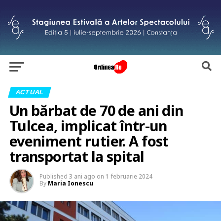
ACTUAL
Un bărbat de 70 de ani din
Tulcea, implicat într-un
eveniment rutier. A fost
transportat la spital
Published
3 ani ago
on
1 februarie 2024
By
Maria Ionescu