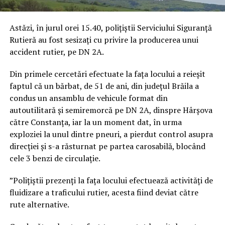
Astăzi, în jurul orei 15.40, polițiștii Serviciului Siguranță
Rutieră au fost sesizați cu privire la producerea unui
accident rutier, pe DN 2A.
Din primele cercetări efectuate la fața locului a reieșit
faptul că un bărbat, de 51 de ani, din județul Brăila a
condus un ansamblu de vehicule format din
autoutilitară și semiremorcă pe DN 2A, dinspre Hârșova
către Constanța, iar la un moment dat, în urma
exploziei la unul dintre pneuri, a pierdut control asupra
direcției și s-a răsturnat pe partea carosabilă, blocând
cele 3 benzi de circulație.
”Polițiștii prezenți la fața locului efectuează activități de
fluidizare a traficului rutier, acesta fiind deviat către
rute alternative.