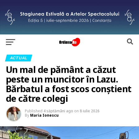
ACTUAL
Un mal de pământ a căzut
peste un muncitor în Lazu.
Bărbatul a fost scos conștient
de către colegi
Published
4 săptămâni ago
on
8 iulie 2026
By
Maria Ionescu