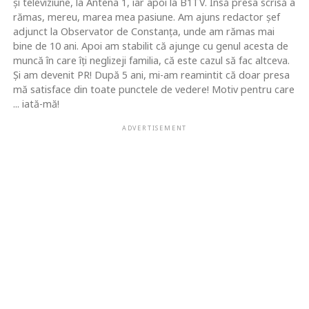
şi televiziune, la Antena 1, iar apoi la B1TV. Însă presa scrisă a
rămas, mereu, marea mea pasiune. Am ajuns redactor şef
adjunct la Observator de Constanţa, unde am rămas mai
bine de 10 ani. Apoi am stabilit că ajunge cu genul acesta de
muncă în care îţi neglizeji familia, că este cazul să fac altceva.
Şi am devenit PR! După 5 ani, mi-am reamintit că doar presa
mă satisface din toate punctele de vedere! Motiv pentru care
... iată-mă!
ADVERTISEMENT