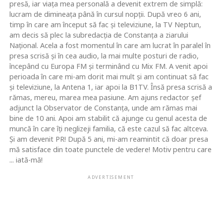
presă, iar viaţa mea personală a devenit extrem de simplă:
lucram de dimineaţa până în cursul nopţii. După vreo 6 ani,
timp în care am început să fac şi televiziune, la TV Neptun,
am decis să plec la subredacţia de Constanţa a ziarului
Naţional. Acela a fost momentul în care am lucrat în paralel în
presa scrisă şi în cea audio, la mai multe posturi de radio,
începând cu Europa FM şi terminând cu Mix FM. A venit apoi
perioada în care mi-am dorit mai mult şi am continuat să fac
şi televiziune, la Antena 1, iar apoi la B1TV. Însă presa scrisă a
rămas, mereu, marea mea pasiune. Am ajuns redactor şef
adjunct la Observator de Constanţa, unde am rămas mai
bine de 10 ani. Apoi am stabilit că ajunge cu genul acesta de
muncă în care îţi neglizeji familia, că este cazul să fac altceva.
Şi am devenit PR! După 5 ani, mi-am reamintit că doar presa
mă satisface din toate punctele de vedere! Motiv pentru care
... iată-mă!
ADVERTISEMENT