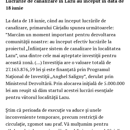
Lucrările de canalizare în Lazu au început în data de
18 iunie
La data de 18 iunie, când au început lucrările de
canalizare, primarului Cârjaliu spunea următoarele:
”Marcăm un moment important pentru dezvoltarea
comunității noastre: au început efectiv lucrările la
proiectul „Înființare sistem de canalizare în localitatea
Lazu”, una dintre cele mai așteptate investiții pentru
această zonă. (…) Investiția are o valoare totală de
27.163.876,59 lei și este finanțată prin Programul
Național de Investiții „Anghel Saligny”, derulat prin
Ministerul Dezvoltării. Prin alocarea inițială de 5.000.000
lei am reușit să dăm startul acestei lucrări esențiale
pentru viitorul localității Lazu.
Știm că perioada de execuție va aduce și unele
inconveniente temporare, precum restricții de
circulație, zgomot sau praf. Vă mulțumim pentru