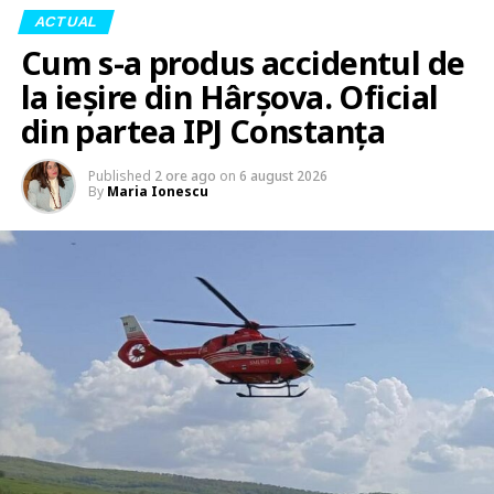
ACTUAL
Cum s-a produs accidentul de
la ieșire din Hârșova. Oficial
din partea IPJ Constanța
Published
2 ore ago
on
6 august 2026
By
Maria Ionescu