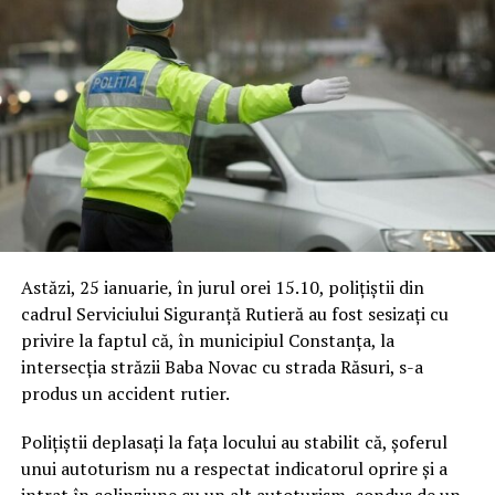
Astăzi, 25 ianuarie, în jurul orei 15.10, polițiștii din
cadrul Serviciului Siguranță Rutieră au fost sesizați cu
privire la faptul că, în municipiul Constanța, la
intersecția străzii Baba Novac cu strada Răsuri, s-a
produs un accident rutier.
Polițiștii deplasați la fața locului au stabilit că, șoferul
unui autoturism nu a respectat indicatorul oprire și a
intrat în colinziune cu un alt autoturism, condus de un