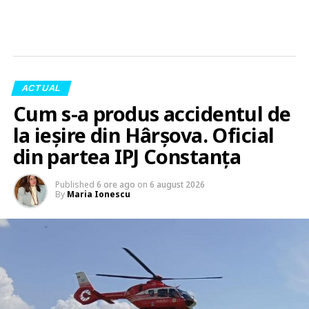
ACTUAL
Cum s-a produs accidentul de
la ieșire din Hârșova. Oficial
din partea IPJ Constanța
Published
6 ore ago
on
6 august 2026
By
Maria Ionescu