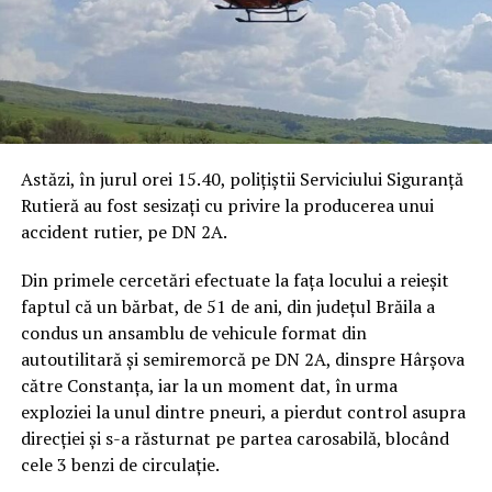
Astăzi, în jurul orei 15.40, polițiștii Serviciului Siguranță
Rutieră au fost sesizați cu privire la producerea unui
accident rutier, pe DN 2A.
Din primele cercetări efectuate la fața locului a reieșit
faptul că un bărbat, de 51 de ani, din județul Brăila a
condus un ansamblu de vehicule format din
autoutilitară și semiremorcă pe DN 2A, dinspre Hârșova
către Constanța, iar la un moment dat, în urma
exploziei la unul dintre pneuri, a pierdut control asupra
direcției și s-a răsturnat pe partea carosabilă, blocând
cele 3 benzi de circulație.