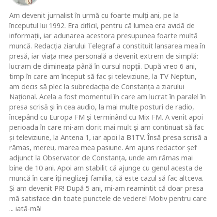
Am devenit jurnalist în urmă cu foarte mulţi ani, pe la
începutul lui 1992. Era dificil, pentru că lumea era avidă de
informaţii, iar adunarea acestora presupunea foarte multă
muncă. Redacţia ziarului Telegraf a constituit lansarea mea în
presă, iar viaţa mea personală a devenit extrem de simplă:
lucram de dimineaţa până în cursul nopţii. După vreo 6 ani,
timp în care am început să fac şi televiziune, la TV Neptun,
am decis să plec la subredacţia de Constanţa a ziarului
Naţional. Acela a fost momentul în care am lucrat în paralel în
presa scrisă şi în cea audio, la mai multe posturi de radio,
începând cu Europa FM şi terminând cu Mix FM. A venit apoi
perioada în care mi-am dorit mai mult şi am continuat să fac
şi televiziune, la Antena 1, iar apoi la B1TV. Însă presa scrisă a
rămas, mereu, marea mea pasiune. Am ajuns redactor şef
adjunct la Observator de Constanţa, unde am rămas mai
bine de 10 ani. Apoi am stabilit că ajunge cu genul acesta de
muncă în care îţi neglizeji familia, că este cazul să fac altceva.
Şi am devenit PR! După 5 ani, mi-am reamintit că doar presa
mă satisface din toate punctele de vedere! Motiv pentru care
... iată-mă!