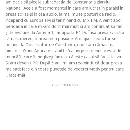
am decis să plec la subredacţia de Constanţa a ziarului
Naţional. Acela a fost momentul în care am lucrat în paralel în
presa scrisă şi în cea audio, la mai multe posturi de radio,
începând cu Europa FM şi terminând cu Mix FM. A venit apoi
perioada în care mi-am dorit mai mult şi am continuat să fac
şi televiziune, la Antena 1, iar apoi la B1TV. Însă presa scrisă a
rămas, mereu, marea mea pasiune. Am ajuns redactor şef
adjunct la Observator de Constanţa, unde am rămas mai
bine de 10 ani. Apoi am stabilit că ajunge cu genul acesta de
muncă în care îţi neglizeji familia, că este cazul să fac altceva.
Şi am devenit PR! După 5 ani, mi-am reamintit că doar presa
mă satisface din toate punctele de vedere! Motiv pentru care
... iată-mă!
ADVERTISEMENT