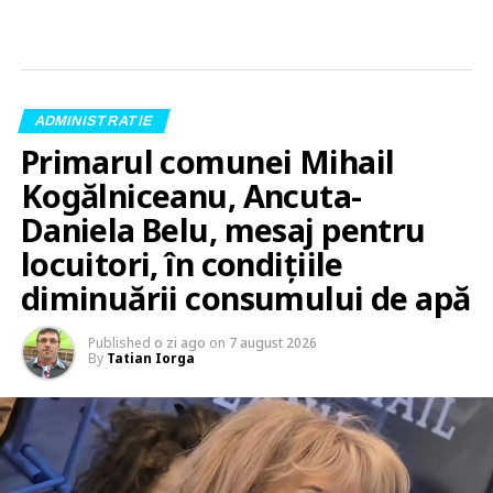
ADMINISTRATIE
Primarul comunei Mihail
Kogălniceanu, Ancuta-
Daniela Belu, mesaj pentru
locuitori, în condițiile
diminuării consumului de apă
Published
o zi ago
on
7 august 2026
By
Tatian Iorga