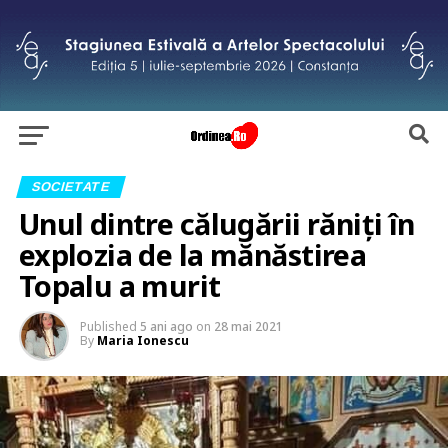
SOCIETATE
Unul dintre călugării răniți în
explozia de la mănăstirea
Topalu a murit
Published
5 ani ago
on
28 mai 2021
By
Maria Ionescu