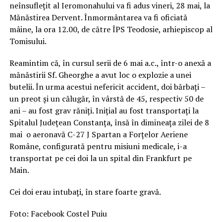
neînsuflețit al Ieromonahului va fi adus vineri, 28 mai, la
Mănăstirea Dervent. Înmormântarea va fi oficiată
mâine, la ora 12.00, de către ÎPS Teodosie, arhiepiscop al
Tomisului.
Reamintim că, în cursul serii de 6 mai a.c., într-o anexă a
mănăstirii Sf. Gheorghe a avut loc o explozie a unei
butelii. În urma acestui nefericit accident, doi bărbați –
un preot și un călugăr, în vârstă de 45, respectiv 50 de
ani – au fost grav răniți. Inițial au fost transportați la
Spitalul Județean Constanța, însă în dimineața zilei de 8
mai o aeronavă C-27 J Spartan a Forţelor Aeriene
Române, configurată pentru misiuni medicale, i-a
transportat pe cei doi la un spital din Frankfurt pe
Main.
Cei doi erau intubați, în stare foarte gravă.
Foto: Facebook Costel Puiu