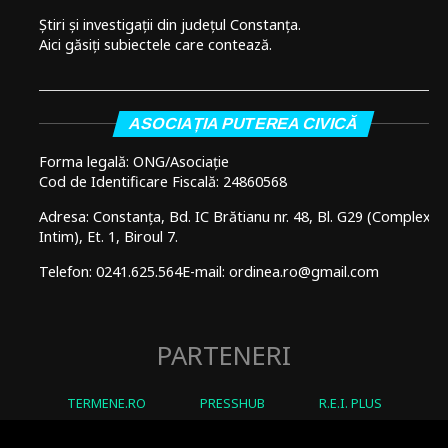
Știri și investigații din județul Constanța.
Aici găsiți subiectele care contează.
ASOCIAȚIA PUTEREA CIVICĂ
Forma legală: ONG/Asociație
Cod de Identificare Fiscală: 24860568
Adresa: Constanța, Bd. IC Brătianu nr. 48, Bl. G29 (Complex
Intim), Et. 1, Biroul 7.
Telefon: 0241.625.564
E-mail: ordinea.ro@gmail.com
PARTENERI
TERMENE.RO
PRESSHUB
R.E.I. PLUS