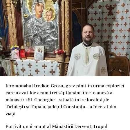
Ieromonahul Irodion Grosu, grav rănit în urma exploziei
care a avut loc acum trei săptămâni, într-o anexă a
mănăstirii Sf. Gheorghe – situată între localitățile
Tichilești și Topalu, județul Constanța – a încetat din
viață.
Potrivit unui anunț al Mănăstirii Dervent, trupul