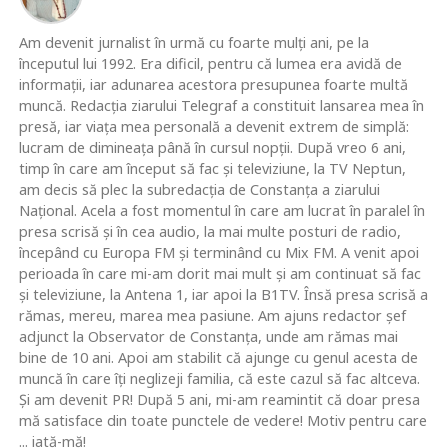
Am devenit jurnalist în urmă cu foarte mulţi ani, pe la
începutul lui 1992. Era dificil, pentru că lumea era avidă de
informaţii, iar adunarea acestora presupunea foarte multă
muncă. Redacţia ziarului Telegraf a constituit lansarea mea în
presă, iar viaţa mea personală a devenit extrem de simplă:
lucram de dimineaţa până în cursul nopţii. După vreo 6 ani,
timp în care am început să fac şi televiziune, la TV Neptun,
am decis să plec la subredacţia de Constanţa a ziarului
Naţional. Acela a fost momentul în care am lucrat în paralel în
presa scrisă şi în cea audio, la mai multe posturi de radio,
începând cu Europa FM şi terminând cu Mix FM. A venit apoi
perioada în care mi-am dorit mai mult şi am continuat să fac
şi televiziune, la Antena 1, iar apoi la B1TV. Însă presa scrisă a
rămas, mereu, marea mea pasiune. Am ajuns redactor şef
adjunct la Observator de Constanţa, unde am rămas mai
bine de 10 ani. Apoi am stabilit că ajunge cu genul acesta de
muncă în care îţi neglizeji familia, că este cazul să fac altceva.
Şi am devenit PR! După 5 ani, mi-am reamintit că doar presa
mă satisface din toate punctele de vedere! Motiv pentru care
... iată-mă!