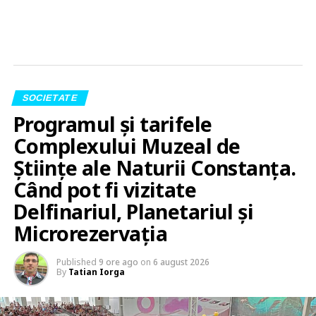
SOCIETATE
Programul și tarifele
Complexului Muzeal de
Științe ale Naturii Constanța.
Când pot fi vizitate
Delfinariul, Planetariul și
Microrezervația
Published
9 ore ago
on
6 august 2026
By
Tatian Iorga