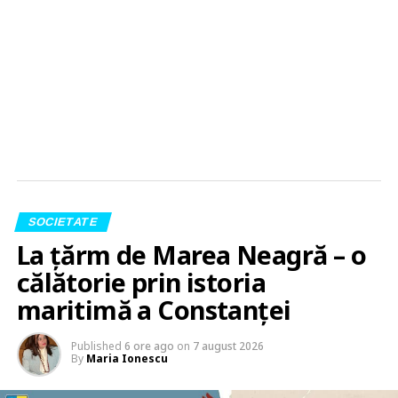
SOCIETATE
La țărm de Marea Neagră – o
călătorie prin istoria
maritimă a Constanței
Published
6 ore ago
on
7 august 2026
By
Maria Ionescu