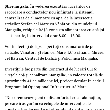
Știre inițială:
În vederea executării lucrărilor de
racordare a conductelor nou înființate la sistemul
centralizat de alimentare cu apă, de la intersecția
străzilor Ștefan cel Mare cu Vânători din municipiul
Mangalia, echipele RAJA vor sista alimentarea cu apă joi
– 14 martie, în intervalul orar 8.00 – 18.00.
Vor fi afectați de lipsa apei toți consumatorii de pe
străzile: Vânători, Ștefan cel Mare, I.C. Brătianu, Mircea
cel Bătrân, Centrul de Dializă și Policlinica Mangalia.
Investițiile fac parte din Contractul de lucrări CL16:
”Rețele apă și canalizare Mangalia”, în valoare totală de
aproximativ 41 de milioane lei, proiect derulat în cadrul
Programului Operațional Infrastructură Mare.
”Ne cerem scuze pentru disconfortul creat abonaților,
pe care îi asigurăm că echipele de intervenție ale
constructorului vor face tot posibilul pentru finalizarea