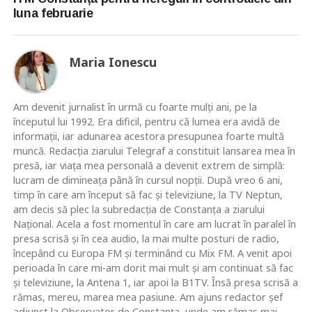
luna februarie
Maria Ionescu
Am devenit jurnalist în urmă cu foarte mulţi ani, pe la
începutul lui 1992. Era dificil, pentru că lumea era avidă de
informaţii, iar adunarea acestora presupunea foarte multă
muncă. Redacţia ziarului Telegraf a constituit lansarea mea în
presă, iar viaţa mea personală a devenit extrem de simplă:
lucram de dimineaţa până în cursul nopţii. După vreo 6 ani,
timp în care am început să fac şi televiziune, la TV Neptun,
am decis să plec la subredacţia de Constanţa a ziarului
Naţional. Acela a fost momentul în care am lucrat în paralel în
presa scrisă şi în cea audio, la mai multe posturi de radio,
începând cu Europa FM şi terminând cu Mix FM. A venit apoi
perioada în care mi-am dorit mai mult şi am continuat să fac
şi televiziune, la Antena 1, iar apoi la B1TV. Însă presa scrisă a
rămas, mereu, marea mea pasiune. Am ajuns redactor şef
adjunct la Observator de Constanţa, unde am rămas mai