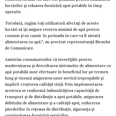
lucrărilor și reluarea furnizării apei potabile în timp
operativ.
Totodată, rugăm toți utilizatorii afectați de aceste
lucrări să își asigure rezerva minimă de apă pentru
consum și uz casnic în perioada în care va fi sistată
alimentarea cu apă.”, au precizat reprezentanții Biroului
de Comunicare.
Amintim consumatorilor că investițiile pentru
modernizarea și dezvoltarea sistemelor de alimentare cu
apă potabilă sunt efectuate în beneficiul lor pe termen
lung și vizează asigurarea unor servicii ireproșabile și
implicit creșterea calității vieții. Prin implementarea
acestora se realizează îmbunătățirea capacității de
transport și de distribuție a apei potabile, asigurarea
debitului de alimentare și a calității apei, reducerea
pierderilor în rețeaua de distribuție, siguranța și
continuitatea furnizării serviciilor.