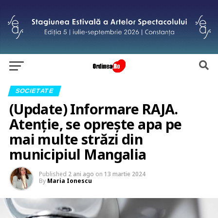
SOCIETATE
(Update) Informare RAJA.
Atenție, se oprește apa pe
mai multe străzi din
municipiul Mangalia
Published
2 ani ago
on
13 martie 2024
By
Maria Ionescu