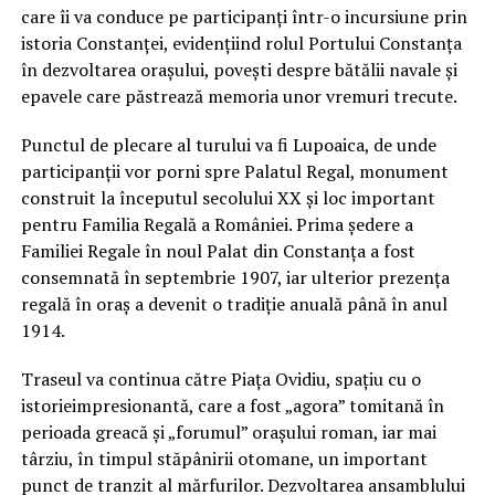
care îi va conduce pe participanți într-o incursiune prin
istoria Constanței, evidențiind rolul Portului Constanța
în dezvoltarea orașului, povești despre bătălii navale și
epavele care păstrează memoria unor vremuri trecute.
Punctul de plecare al turului va fi Lupoaica, de unde
participanții vor porni spre Palatul Regal, monument
construit la începutul secolului XX și loc important
pentru Familia Regală a României. Prima ședere a
Familiei Regale în noul Palat din Constanța a fost
consemnată în septembrie 1907, iar ulterior prezența
regală în oraș a devenit o tradiție anuală până în anul
1914.
Traseul va continua către Piața Ovidiu, spațiu cu o
istorieimpresionantă, care a fost „agora” tomitană în
perioada greacă și „forumul” orașului roman, iar mai
târziu, în timpul stăpânirii otomane, un important
punct de tranzit al mărfurilor. Dezvoltarea ansamblului