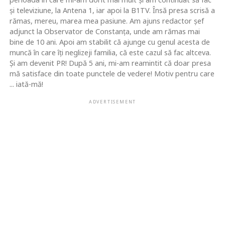
şi televiziune, la Antena 1, iar apoi la B1TV. Însă presa scrisă a
rămas, mereu, marea mea pasiune. Am ajuns redactor şef
adjunct la Observator de Constanţa, unde am rămas mai
bine de 10 ani. Apoi am stabilit că ajunge cu genul acesta de
muncă în care îţi neglizeji familia, că este cazul să fac altceva.
Şi am devenit PR! După 5 ani, mi-am reamintit că doar presa
mă satisface din toate punctele de vedere! Motiv pentru care
... iată-mă!
ADVERTISEMENT