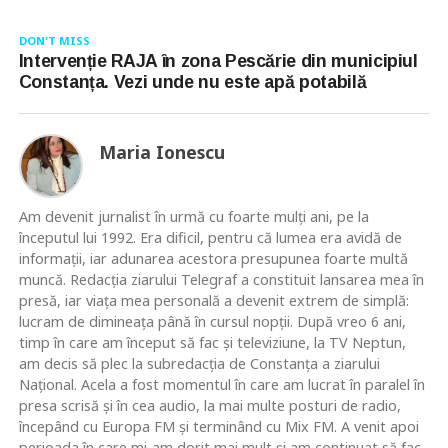
DON'T MISS
Intervenție RAJA în zona Pescărie din municipiul
Constanța. Vezi unde nu este apă potabilă
Maria Ionescu
Am devenit jurnalist în urmă cu foarte mulţi ani, pe la
începutul lui 1992. Era dificil, pentru că lumea era avidă de
informaţii, iar adunarea acestora presupunea foarte multă
muncă. Redacţia ziarului Telegraf a constituit lansarea mea în
presă, iar viaţa mea personală a devenit extrem de simplă:
lucram de dimineaţa până în cursul nopţii. După vreo 6 ani,
timp în care am început să fac şi televiziune, la TV Neptun,
am decis să plec la subredacţia de Constanţa a ziarului
Naţional. Acela a fost momentul în care am lucrat în paralel în
presa scrisă şi în cea audio, la mai multe posturi de radio,
începând cu Europa FM şi terminând cu Mix FM. A venit apoi
perioada în care mi-am dorit mai mult şi am continuat să fac