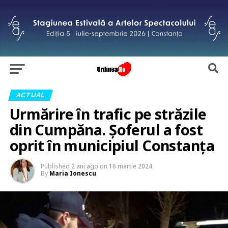
ACTUAL
Urmărire în trafic pe străzile
din Cumpăna. Șoferul a fost
oprit în municipiul Constanța
Published
2 ani ago
on
16 martie 2024
By
Maria Ionescu