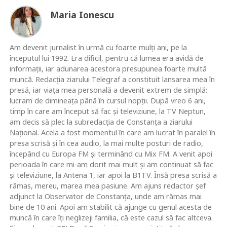
Maria Ionescu
Am devenit jurnalist în urmă cu foarte mulţi ani, pe la
începutul lui 1992. Era dificil, pentru că lumea era avidă de
informaţii, iar adunarea acestora presupunea foarte multă
muncă. Redacţia ziarului Telegraf a constituit lansarea mea în
presă, iar viaţa mea personală a devenit extrem de simplă:
lucram de dimineaţa până în cursul nopţii. După vreo 6 ani,
timp în care am început să fac şi televiziune, la TV Neptun,
am decis să plec la subredacţia de Constanţa a ziarului
Naţional. Acela a fost momentul în care am lucrat în paralel în
presa scrisă şi în cea audio, la mai multe posturi de radio,
începând cu Europa FM şi terminând cu Mix FM. A venit apoi
perioada în care mi-am dorit mai mult şi am continuat să fac
şi televiziune, la Antena 1, iar apoi la B1TV. Însă presa scrisă a
rămas, mereu, marea mea pasiune. Am ajuns redactor şef
adjunct la Observator de Constanţa, unde am rămas mai
bine de 10 ani. Apoi am stabilit că ajunge cu genul acesta de
muncă în care îţi neglizeji familia, că este cazul să fac altceva.