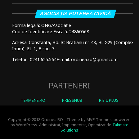
ASOCIAȚIA PUTEREA CIVICĂ
Forma legală: ONG/Asociație
Cod de Identificare Fiscală: 24860568
Adresa: Constanța, Bd. IC Brătianu nr. 48, Bl. G29 (Complex
Intim), Et. 1, Biroul 7.
Telefon: 0241.625.564
E-mail: ordinea.ro@gmail.com
PARTENERI
TERMENE.RO
PRESSHUB
R.E.I. PLUS
Copyright © 2018 Ordinea.RO - Theme by MVP Themes, powered
by WordPress. Administrat, Implementat, Optimizat de
Takmate
Solutions