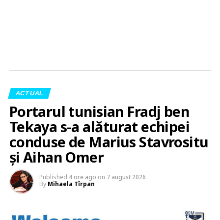
ACTUAL
Portarul tunisian Fradj ben
Tekaya s-a alăturat echipei
conduse de Marius Stavrositu
și Aihan Omer
Published
4 ore ago
on
7 august 2026
By
Mihaela Tîrpan