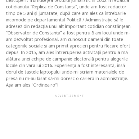
descoperit frumusețea textului jurnalistic în 2002 în redacția
cotidianului “Replica de Constanța”, unde am fost redactor
timp de 5 ani și jumătate, după care am ales ca întrebările
incomode pe departamentul Politică / Administrație să le
adresez din redacția unui alt important cotidian constănțean.
“Observator de Constanța” a fost pentru 8 ani locul unde m-
am dezvoltat profesional, am cunoscut oameni din toate
categoriile sociale și am primit aprecieri pentru fiecare efort
depus. În 2015, am ales întreruperea activității pentru a mă
alătura unei echipe de campanie electorală pentru alegerile
locale din vara lui 2016. Experiența a fost interesantă, însă
dorul de tastele laptopului unde-mi scriam materialele de
presă nu m-au lăsat să-mi doresc o carieră în administrație.
Așa am ales “Ordinea.ro”!
ADVERTISEMENT