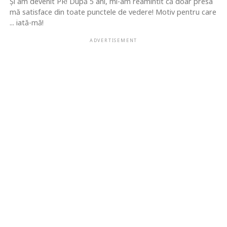
Şi am devenit PR! După 5 ani, mi-am reamintit că doar presa
mă satisface din toate punctele de vedere! Motiv pentru care
... iată-mă!
ADVERTISEMENT