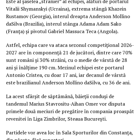
Este al șaselea „stranier” al echipei, alături de portarul
Vitalii Shymanskyi (Ucraina), extrema stângă Khazein
Rustamov (Georgia), interul dreapta Anderson Mollino
daSilva (Brazilia), interul stânga Adama Adam Sako
(Franța) și pivotul Gabriel Massuca Teca (Angola).
Astfel, echipa care va ataca sezonul competițional 2026-
2027 are în componență 21 de jucători, dintre care 70%
sunt români și 30% străini, cu o medie de vârstă de 28
ani și înălțime 190 cm. Mezinul echipei este portarul
Antonio Cristea, cu doar 17 ani, iar decanul de vârstă
este brazilianul Anderson Mollino daSilva, cu 36 de ani.
La acest sfârșit de săptămână, băieții conduși de
tandemul Marius Stavrositu-Aihan Omer vor disputa
primele două meciuri de pregătire în compania proaspăt
revenitei în Liga Zimbrilor, Steaua București.
Partidele vor avea loc în Sala Sporturilor din Constanța,