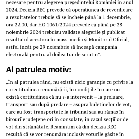
necesare pentru alegerea președintelui României în anul
2024. Decizia BEC prevede că operațiunea de reverificare
a rezultatelor trebuie să se încheie până la 1 decembrie,
ora 22.00, dar HG 1061/2024 prevede că până pe 28
noiembrie 2024 trebuiau validate alegerile și publicat
rezultatul acestora în mass-media și Monitorul Oficial,
astfel încât pe 29 noiembrie să înceapă campania
electorală pentru al doilea tur de scrutin”.
Al patrulea motiv:
„În al patrulea rând, nu există nicio garanție cu privire la
corectitudinea renumărării, în condițiile în care nu
există certitudinea că nu s-a intervenit – la preluare,
transport sau după predare – asupra buletinelor de vot,
care au fost transportate la tribunal sau au rămas în
birourile județene ori în consulate, în cazul secțiilor de
vot din străinătate. Reamintim că din decizia BEC
rezultă că se vor renumăra inclusiv voturile găsite în