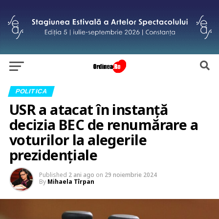
POLITICA
USR a atacat în instanță
decizia BEC de renumărare a
voturilor la alegerile
prezidențiale
Published
2 ani ago
on
29 noiembrie 2024
By
Mihaela Tîrpan