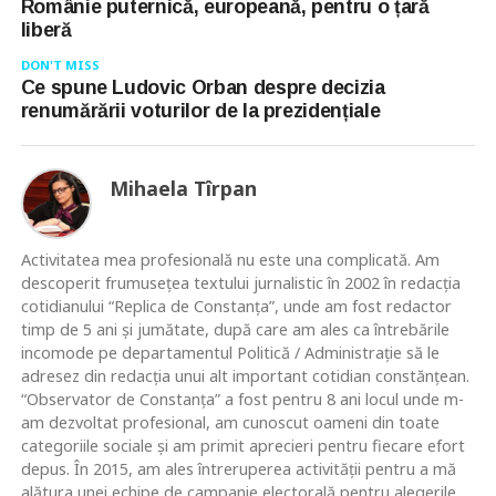
Românie puternică, europeană, pentru o țară
liberă
DON'T MISS
Ce spune Ludovic Orban despre decizia
renumărării voturilor de la prezidențiale
Mihaela Tîrpan
Activitatea mea profesională nu este una complicată. Am
descoperit frumusețea textului jurnalistic în 2002 în redacția
cotidianului “Replica de Constanța”, unde am fost redactor
timp de 5 ani și jumătate, după care am ales ca întrebările
incomode pe departamentul Politică / Administrație să le
adresez din redacția unui alt important cotidian constănțean.
“Observator de Constanța” a fost pentru 8 ani locul unde m-
am dezvoltat profesional, am cunoscut oameni din toate
categoriile sociale și am primit aprecieri pentru fiecare efort
depus. În 2015, am ales întreruperea activității pentru a mă
alătura unei echipe de campanie electorală pentru alegerile