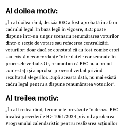
Al doilea motiv:
„În al doilea rând, decizia BEC a fost aprobată în afara
cadrului legal. În baza legii în vigoare, BEC poate
dispune într-un singur scenariu renumărarea voturilor
dintr-o secție de votare sau refacerea centralizării
voturilor: doar dacă se constată că au fost comise erori
sau există neconcordanțe între datele consemnate în
procesele verbale. Or, reamintim că BEC nu a primit
contestații și a aprobat procesul verbal privind
rezultatul alegerilor. După această dată, nu mai există
cadru legal pentru a dispune renumărarea voturilor”.
Al treilea motiv:
„În al treilea rând, termenele prevăzute în decizia BEC
încalcă prevederile HG 1061/2024 privind aprobarea
Programului calendaristic pentru realizarea acțiunilor