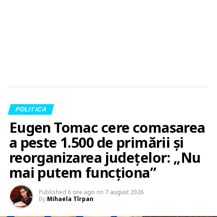
POLITICA
Eugen Tomac cere comasarea
a peste 1.500 de primării și
reorganizarea județelor: „Nu
mai putem funcționa”
Published
6 ore ago
on
7 august 2026
By
Mihaela Tîrpan