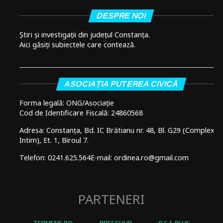
DESPRE NOI
Știri și investigații din județul Constanța.
Aici găsiți subiectele care contează.
ASOCIAȚIA PUTEREA CIVICĂ
Forma legală: ONG/Asociație
Cod de Identificare Fiscală: 24860568
Adresa: Constanța, Bd. IC Brătianu nr. 48, Bl. G29 (Complex
Intim), Et. 1, Biroul 7.
Telefon: 0241.625.564
E-mail: ordinea.ro@gmail.com
PARTENERI
TERMENE.RO
PRESSHUB
R.E.I. PLUS