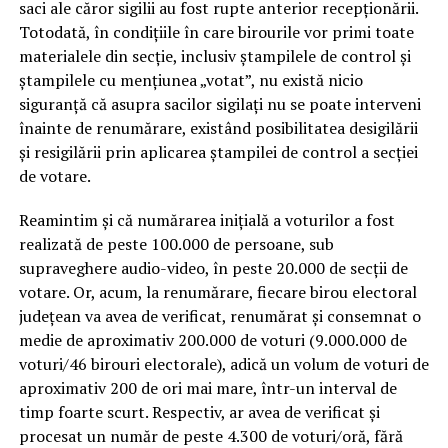
saci ale căror sigilii au fost rupte anterior recepționării.
Totodată, în condițiile în care birourile vor primi toate
materialele din secție, inclusiv ștampilele de control și
ștampilele cu mențiunea „votat”, nu există nicio
siguranță că asupra sacilor sigilați nu se poate interveni
înainte de renumărare, existând posibilitatea desigilării
și resigilării prin aplicarea ștampilei de control a secției
de votare.
Reamintim și că numărarea inițială a voturilor a fost
realizată de peste 100.000 de persoane, sub
supraveghere audio-video, în peste 20.000 de secții de
votare. Or, acum, la renumărare, fiecare birou electoral
județean va avea de verificat, renumărat și consemnat o
medie de aproximativ 200.000 de voturi (9.000.000 de
voturi/46 birouri electorale), adică un volum de voturi de
aproximativ 200 de ori mai mare, într-un interval de
timp foarte scurt. Respectiv, ar avea de verificat și
procesat un număr de peste 4.300 de voturi/oră, fără