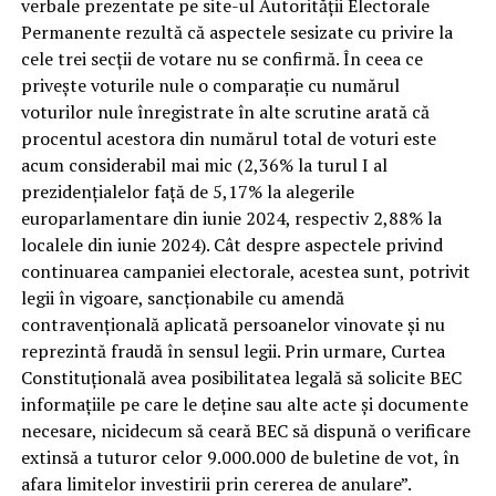
verbale prezentate pe site-ul Autorității Electorale
Permanente rezultă că aspectele sesizate cu privire la
cele trei secții de votare nu se confirmă. În ceea ce
privește voturile nule o comparație cu numărul
voturilor nule înregistrate în alte scrutine arată că
procentul acestora din numărul total de voturi este
acum considerabil mai mic (2,36% la turul I al
prezidențialelor față de 5,17% la alegerile
europarlamentare din iunie 2024, respectiv 2,88% la
localele din iunie 2024). Cât despre aspectele privind
continuarea campaniei electorale, acestea sunt, potrivit
legii în vigoare, sancționabile cu amendă
contravențională aplicată persoanelor vinovate și nu
reprezintă fraudă în sensul legii. Prin urmare, Curtea
Constituțională avea posibilitatea legală să solicite BEC
informațiile pe care le deține sau alte acte și documente
necesare, nicidecum să ceară BEC să dispună o verificare
extinsă a tuturor celor 9.000.000 de buletine de vot, în
afara limitelor investirii prin cererea de anulare”.