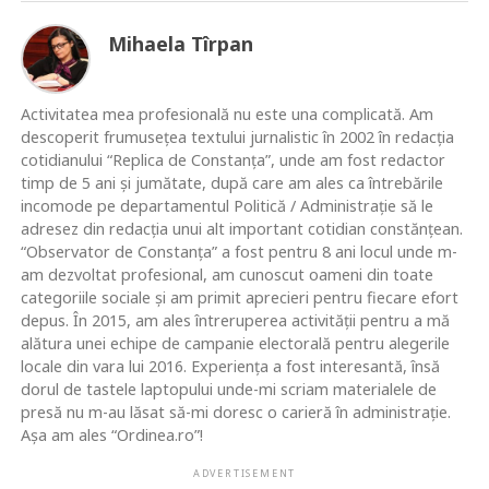
Mihaela Tîrpan
Activitatea mea profesională nu este una complicată. Am
descoperit frumusețea textului jurnalistic în 2002 în redacția
cotidianului “Replica de Constanța”, unde am fost redactor
timp de 5 ani și jumătate, după care am ales ca întrebările
incomode pe departamentul Politică / Administrație să le
adresez din redacția unui alt important cotidian constănțean.
“Observator de Constanța” a fost pentru 8 ani locul unde m-
am dezvoltat profesional, am cunoscut oameni din toate
categoriile sociale și am primit aprecieri pentru fiecare efort
depus. În 2015, am ales întreruperea activității pentru a mă
alătura unei echipe de campanie electorală pentru alegerile
locale din vara lui 2016. Experiența a fost interesantă, însă
dorul de tastele laptopului unde-mi scriam materialele de
presă nu m-au lăsat să-mi doresc o carieră în administrație.
Așa am ales “Ordinea.ro”!
ADVERTISEMENT