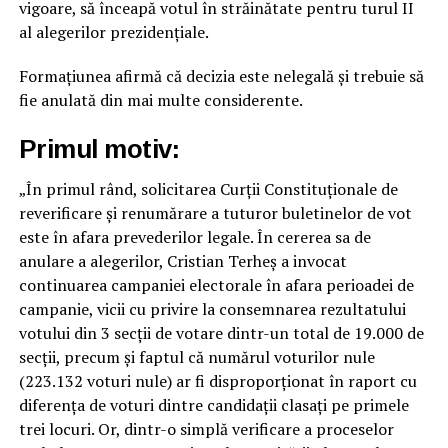
vigoare, să înceapă votul în străinătate pentru turul II
al alegerilor prezidențiale.
Formațiunea afirmă că decizia este nelegală și trebuie să
fie anulată din mai multe considerente.
Primul motiv:
„În primul rând, solicitarea Curții Constituționale de
reverificare și renumărare a tuturor buletinelor de vot
este în afara prevederilor legale. În cererea sa de
anulare a alegerilor, Cristian Terheș a invocat
continuarea campaniei electorale în afara perioadei de
campanie, vicii cu privire la consemnarea rezultatului
votului din 3 secții de votare dintr-un total de 19.000 de
secții, precum și faptul că numărul voturilor nule
(223.132 voturi nule) ar fi disproporționat în raport cu
diferența de voturi dintre candidații clasați pe primele
trei locuri. Or, dintr-o simplă verificare a proceselor