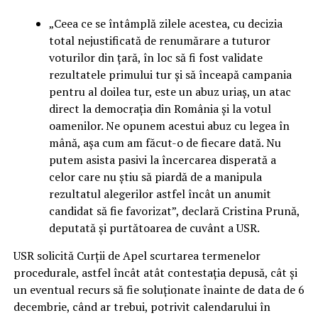
„Ceea ce se întâmplă zilele acestea, cu decizia
total nejustificată de renumărare a tuturor
voturilor din țară, în loc să fi fost validate
rezultatele primului tur și să înceapă campania
pentru al doilea tur, este un abuz uriaș, un atac
direct la democrația din România și la votul
oamenilor. Ne opunem acestui abuz cu legea în
mână, așa cum am făcut-o de fiecare dată. Nu
putem asista pasivi la încercarea disperată a
celor care nu știu să piardă de a manipula
rezultatul alegerilor astfel încât un anumit
candidat să fie favorizat”, declară Cristina Prună,
deputată și purtătoarea de cuvânt a USR.
USR solicită Curții de Apel scurtarea termenelor
procedurale, astfel încât atât contestația depusă, cât și
un eventual recurs să fie soluționate înainte de data de 6
decembrie, când ar trebui, potrivit calendarului în