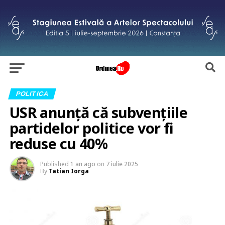
POLITICA
USR anunță că subvențiile
partidelor politice vor fi
reduse cu 40%
Published
1 an ago
on
7 iulie 2025
By
Tatian Iorga