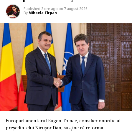
Published
2 ore ago
on
7 august 2026
By
Mihaela Tîrpan
Europarlamentarul Eugen Tomac, consilier onorific al
președintelui Nicușor Dan, susține că reforma