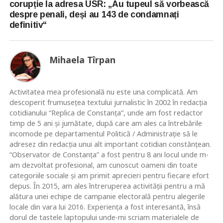
corupție la adresa USR: „Au tupeul să vorbească
despre penali, deși au 143 de condamnați
definitiv“
Mihaela Tîrpan
Activitatea mea profesională nu este una complicată. Am
descoperit frumusețea textului jurnalistic în 2002 în redacția
cotidianului “Replica de Constanța”, unde am fost redactor
timp de 5 ani și jumătate, după care am ales ca întrebările
incomode pe departamentul Politică / Administrație să le
adresez din redacția unui alt important cotidian constănțean.
“Observator de Constanța” a fost pentru 8 ani locul unde m-
am dezvoltat profesional, am cunoscut oameni din toate
categoriile sociale și am primit aprecieri pentru fiecare efort
depus. În 2015, am ales întreruperea activității pentru a mă
alătura unei echipe de campanie electorală pentru alegerile
locale din vara lui 2016. Experiența a fost interesantă, însă
dorul de tastele laptopului unde-mi scriam materialele de