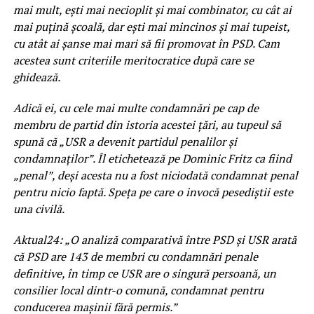
mai mult, ești mai necioplit și mai combinator, cu cât ai
mai puțină școală, dar ești mai mincinos și mai tupeist,
cu atât ai șanse mai mari să fii promovat în PSD. Cam
acestea sunt criteriile meritocratice după care se
ghidează.
Adică ei, cu cele mai multe condamnări pe cap de
membru de partid din istoria acestei țări, au tupeul să
spună că „USR a devenit partidul penalilor și
condamnaților”. Îl etichetează pe Dominic Fritz ca fiind
„penal”, deși acesta nu a fost niciodată condamnat penal
pentru nicio faptă. Speța pe care o invocă pesediștii este
una civilă.
Aktual24: „O analiză comparativă între PSD și USR arată
că PSD are 143 de membri cu condamnări penale
definitive, în timp ce USR are o singură persoană, un
consilier local dintr-o comună, condamnat pentru
conducerea mașinii fără permis.”