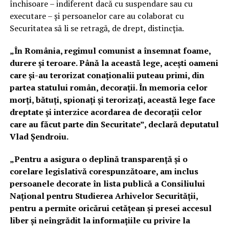
închisoare – indiferent dacă cu suspendare sau cu
executare – și persoanelor care au colaborat cu
Securitatea să li se retragă, de drept, distincția.
„În România, regimul comunist a însemnat foame,
durere și teroare. Până la această lege, acești oameni
care și-au terorizat conaționalii puteau primi, din
partea statului român, decorații. În memoria celor
morți, bătuți, spionați și terorizați, această lege face
dreptate și interzice acordarea de decorații celor
care au făcut parte din Securitate”, declară deputatul
Vlad Șendroiu.
„Pentru a asigura o deplină transparență și o
corelare legislativă corespunzătoare, am inclus
persoanele decorate în lista publică a Consiliului
Național pentru Studierea Arhivelor Securității,
pentru a permite oricărui cetățean și presei accesul
liber și neîngrădit la informațiile cu privire la