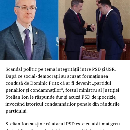
Scandal politic pe tema integrității între PSD și USR.
După ce social-democrații au acuzat formațiunea
condusă de Dominic Fritz că ar fi devenit „partidul
penalilor și condamnaților”, fostul ministru al Justiției
Stelian Ion le răspunde dur și acuză PSD de ipocrizie,
invocând istoricul condamnărilor penale din rândurile
partidului.
Stelian Ion susține că atacul PSD este cu atât mai greu