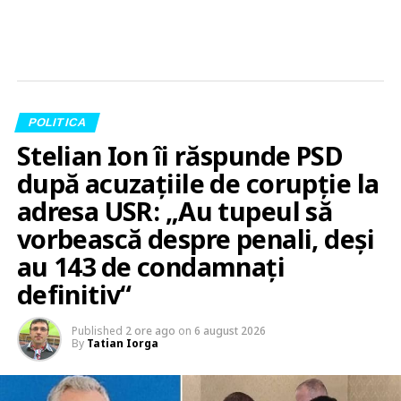
POLITICA
Stelian Ion îi răspunde PSD
după acuzațiile de corupție la
adresa USR: „Au tupeul să
vorbească despre penali, deși
au 143 de condamnați
definitiv“
Published
2 ore ago
on
6 august 2026
By
Tatian Iorga