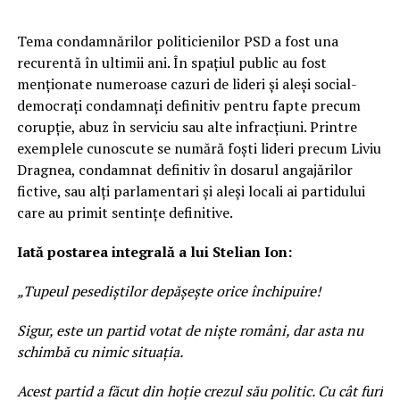
Tema condamnărilor politicienilor PSD a fost una
recurentă în ultimii ani. În spațiul public au fost
menționate numeroase cazuri de lideri și aleși social-
democrați condamnați definitiv pentru fapte precum
corupție, abuz în serviciu sau alte infracțiuni. Printre
exemplele cunoscute se numără foști lideri precum Liviu
Dragnea, condamnat definitiv în dosarul angajărilor
fictive, sau alți parlamentari și aleși locali ai partidului
care au primit sentințe definitive.
Iată postarea integrală a lui Stelian Ion:
„Tupeul pesediștilor depășește orice închipuire!
Sigur, este un partid votat de niște români, dar asta nu
schimbă cu nimic situația.
Acest partid a făcut din hoție crezul său politic. Cu cât furi