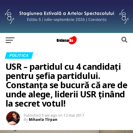
POLITICA
USR – partidul cu 4 candidați
pentru șefia partidului.
Constanța se bucură că are de
unde alege, liderii USR ținând
la secret votul!
Published
9 ani ago
on
12 mai 2017
By
Mihaela Tîrpan