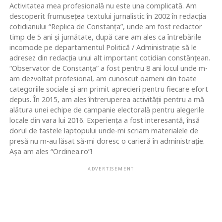
Activitatea mea profesională nu este una complicată. Am
descoperit frumusețea textului jurnalistic în 2002 în redacția
cotidianului “Replica de Constanța”, unde am fost redactor
timp de 5 ani și jumătate, după care am ales ca întrebările
incomode pe departamentul Politică / Administrație să le
adresez din redacția unui alt important cotidian constănțean.
“Observator de Constanța” a fost pentru 8 ani locul unde m-
am dezvoltat profesional, am cunoscut oameni din toate
categoriile sociale și am primit aprecieri pentru fiecare efort
depus. În 2015, am ales întreruperea activității pentru a mă
alătura unei echipe de campanie electorală pentru alegerile
locale din vara lui 2016. Experiența a fost interesantă, însă
dorul de tastele laptopului unde-mi scriam materialele de
presă nu m-au lăsat să-mi doresc o carieră în administrație.
Așa am ales “Ordinea.ro”!
ADVERTISEMENT