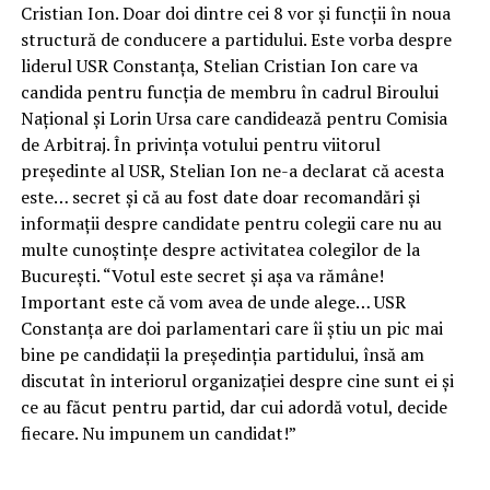
Cristian Ion. Doar doi dintre cei 8 vor și funcții în noua
structură de conducere a partidului. Este vorba despre
liderul USR Constanța, Stelian Cristian Ion care va
candida pentru funcția de membru în cadrul Biroului
Național și Lorin Ursa care candidează pentru Comisia
de Arbitraj. În privința votului pentru viitorul
președinte al USR, Stelian Ion ne-a declarat că acesta
este… secret și că au fost date doar recomandări și
informații despre candidate pentru colegii care nu au
multe cunoștințe despre activitatea colegilor de la
București. “Votul este secret și așa va rămâne!
Important este că vom avea de unde alege… USR
Constanța are doi parlamentari care îi știu un pic mai
bine pe candidații la președinția partidului, însă am
discutat în interiorul organizației despre cine sunt ei și
ce au făcut pentru partid, dar cui adordă votul, decide
fiecare. Nu impunem un candidat!”