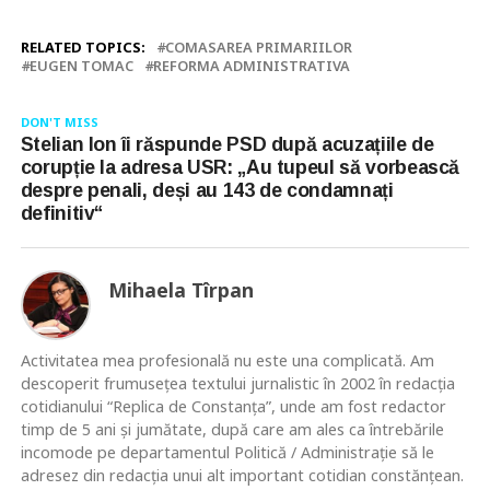
RELATED TOPICS:
COMASAREA PRIMARIILOR
EUGEN TOMAC
REFORMA ADMINISTRATIVA
DON'T MISS
Stelian Ion îi răspunde PSD după acuzațiile de
corupție la adresa USR: „Au tupeul să vorbească
despre penali, deși au 143 de condamnați
definitiv“
Mihaela Tîrpan
Activitatea mea profesională nu este una complicată. Am
descoperit frumusețea textului jurnalistic în 2002 în redacția
cotidianului “Replica de Constanța”, unde am fost redactor
timp de 5 ani și jumătate, după care am ales ca întrebările
incomode pe departamentul Politică / Administrație să le
adresez din redacția unui alt important cotidian constănțean.