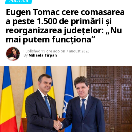
POLITICA
Eugen Tomac cere comasarea
a peste 1.500 de primării și
reorganizarea județelor: „Nu
mai putem funcționa”
Published
19 ore ago
on
7 august 2026
By
Mihaela Tîrpan