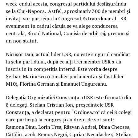
week-endul acesta, congresul partidului desfășurându-
se la Cluj-Napoca. Astfel, aproximativ 300 de membri şi
invitaţi vor participa la Congresul Extraordinar al USR,
eveniment în cadrul căruia se va alege conducerea
centrală, Biroul Naţional, Comisia de arbitraj, precum şi
un nou statut.
Nicuşor Dan, actual lider USR, nu este singurul candidat
la şefia partidului, după ce alţi trei membri USR s-au
înscris în în competiția internă. Este vorba despre
Șerban Marinescu (consilier parlamentar și fost lider
M10), Florina German și Emanuel Ungureanu.
Delegația Organizației Constanța a USR este formată din
8 delegați. Stelian Cristian Ion, președintele USR
Constanța, a declarat pentru “Ordinea.ro” că cei 8 colegi
care participă la congres și au drept de vot sunt:
Ramona Dinu, Lorin Ursa, Răzvan Andrei, Dima Cheosea,
Cătălin Iacob, Remus Negoi, Ciprian Neculache și Stelian