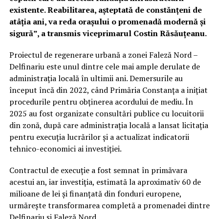
existente. Reabilitarea, așteptată de constănțeni de
atâția ani, va reda orașului o promenadă modernă și
sigură”, a transmis viceprimarul Costin Răsăuțeanu.
Proiectul de regenerare urbană a zonei Faleză Nord –
Delfinariu este unul dintre cele mai ample derulate de
administrația locală în ultimii ani. Demersurile au
început încă din 2022, când Primăria Constanța a inițiat
procedurile pentru obținerea acordului de mediu. În
2025 au fost organizate consultări publice cu locuitorii
din zonă, după care administrația locală a lansat licitația
pentru execuția lucrărilor și a actualizat indicatorii
tehnico-economici ai investiției.
Contractul de execuție a fost semnat în primăvara
acestui an, iar investiția, estimată la aproximativ 60 de
milioane de lei și finanțată din fonduri europene,
urmărește transformarea completă a promenadei dintre
Delfinariu și Faleză Nord.