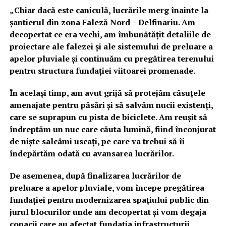
„Chiar dacă este caniculă, lucrările merg înainte la
șantierul din zona Faleză Nord – Delfinariu. Am
decopertat ce era vechi, am îmbunătățit detaliile de
proiectare ale falezei și ale sistemului de preluare a
apelor pluviale și continuăm cu pregătirea terenului
pentru structura fundației viitoarei promenade.
În același timp, am avut grijă să protejăm căsuțele
amenajate pentru păsări și să salvăm nucii existenți,
care se suprapun cu pista de biciclete. Am reușit să
îndreptăm un nuc care căuta lumină, fiind înconjurat
de niște salcâmi uscați, pe care va trebui să îi
îndepărtăm odată cu avansarea lucrărilor.
De asemenea, după finalizarea lucrărilor de
preluare a apelor pluviale, vom începe pregătirea
fundației pentru modernizarea spațiului public din
jurul blocurilor unde am decopertat și vom degaja
copacii care au afectat fundația infrastructurii