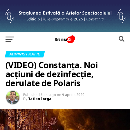
ADMINISTRATIE
(VIDEO) Constanța. Noi
acțiuni de dezinfecție,
derulate de Polaris
Published
6 ani ago
on
9 aprilie 2020
By
Tatian Iorga