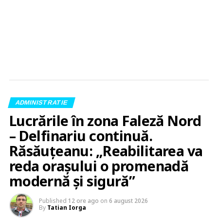
ADMINISTRATIE
Lucrările în zona Faleză Nord
– Delfinariu continuă.
Răsăuțeanu: „Reabilitarea va
reda orașului o promenadă
modernă și sigură”
Published
12 ore ago
on
6 august 2026
By
Tatian Iorga