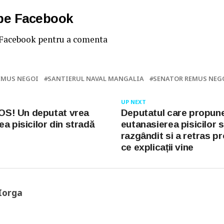
 pe Facebook
 Facebook pentru a comenta
EMUS NEGOI
SANTIERUL NAVAL MANGALIA
SENATOR REMUS NEG
UP NEXT
! Un deputat vrea
Deputatul care propun
a pisicilor din stradă
eutanasierea pisicilor s
razgândit si a retras pr
ce explicații vine
Iorga