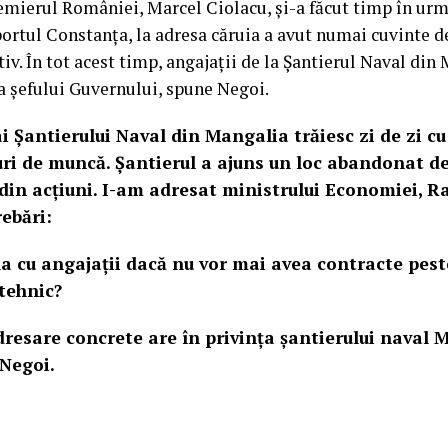
mierul României, Marcel Ciolacu, și-a făcut timp în urmă
 portul Constanța, la adresa căruia a avut numai cuvinte d
iv. În tot acest timp, angajații de la Șantierul Naval din
a șefului Guvernului, spune Negoi.
ai Șantierului Naval din Mangalia trăiesc zi de zi c
ri de muncă. Șantierul a ajuns un loc abandonat d
din acțiuni. I-am adresat ministrului Economiei, R
ebări:
a cu angajații dacă nu vor mai avea contracte peste 
 tehnic?
dresare concrete are în privința șantierului naval 
Negoi.