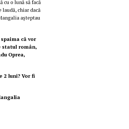
 cu o lună să facă
e laudă, chiar dacă
 Mangalia așteptau
u spaima că vor
e statul român,
adu Oprea,
2 luni? Vor fi
Mangalia