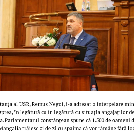
anța al USR, Remus Negoi, i-a adresat o interpelare min
rea, în legătură cu în legătură cu situația angajaților de
a. Parlamentarul constănțean spune că 1.500 de oameni d
ngalia trăiesc zi de zi cu spaima că vor rămâne fără lo