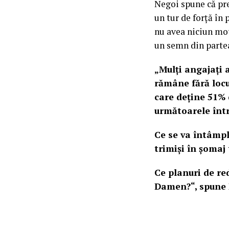
Negoi spune că pre
un tur de forță în
nu avea niciun mot
un semn din parte
„Mulți angajați 
rămâne fără locu
care deține 51% 
următoarele într
Ce se va întâmpl
trimiși în șomaj
Ce planuri de re
Damen?“, spune 