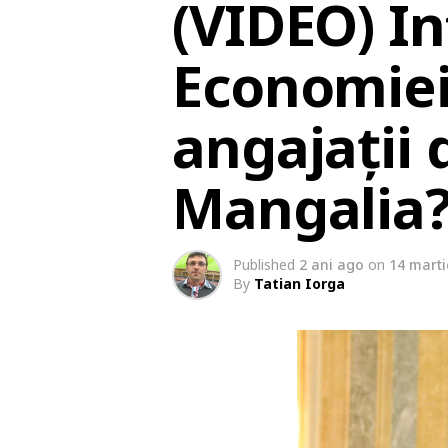
(VIDEO) In
Economiei
angajații 
Mangalia?
Published
2 ani ago
on
14 marti
By
Tatian Iorga