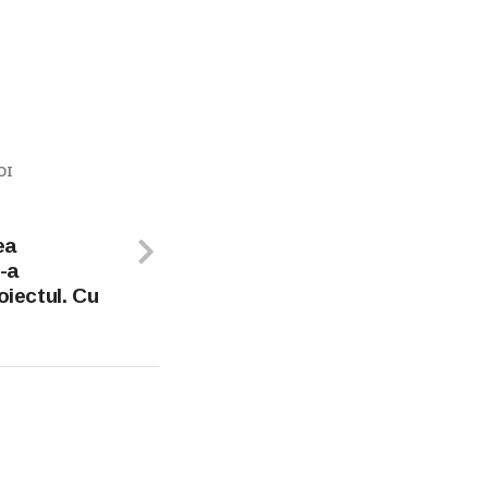
OI
ea
-a
oiectul. Cu