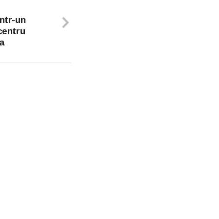
într-un
centru
a