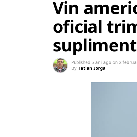
Vin ameri
oficial tr
supliment
Published
5 ani ago
on
2 februa
By
Tatian Iorga