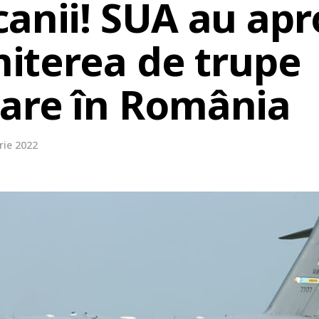
canii! SUA au ap
imiterea de trupe
are în România
rie 2022