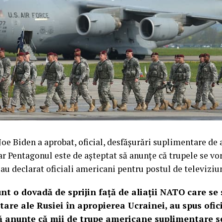
oe Biden a aprobat, oficial, desfășurări suplimentare d
iar Pentagonul este de așteptat să anunțe că trupele se vo
 au declarat oficiali americani pentru postul de televiz
unt o dovadă de sprijin față de aliații NATO care s
tare ale Rusiei în apropierea Ucrainei, au spus ofici
ă anunțe că mii de trupe americane suplimentare s