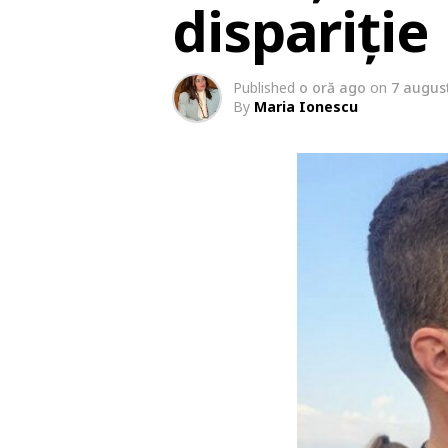
dispariție
Published
o oră ago
on
7 augus
By
Maria Ionescu