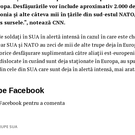
ropa. Desfășurările vor include aproximativ 2.000 de
nia și alte câteva mii în țările din sud-estul NATO,
 sursele.“, notează CNN.
e soldați în SUA în alertă intensă în cazul în care este c
r SUA și NATO au zeci de mii de alte trupe deja în Europ
orice desfășurare suplimentară către aliații est-europeni
 dislocate în curând sunt deja staționate în Europa, au sp
din cele din SUA care sunt deja în alertă intensă, mai arat
 pe Facebook
 Facebook pentru a comenta
RUPE SUA