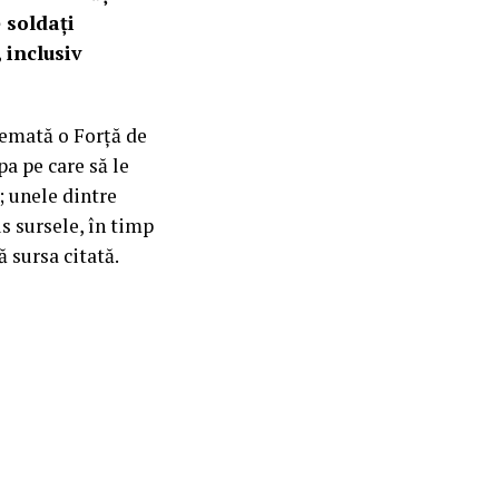
 soldați
 inclusiv
hemată o Forță de
a pe care să le
; unele dintre
us sursele, în timp
ă sursa citată.