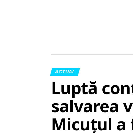
ACTUAL
Luptă con
salvarea vi
Micuțul a 