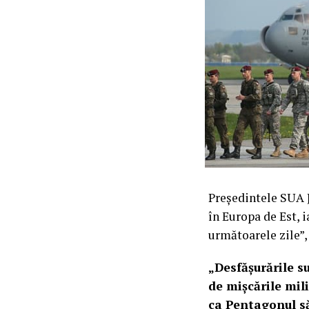
Președintele SUA J
în Europa de Est, 
următoarele zile”,
„Desfășurările s
de mișcările mili
ca Pentagonul s