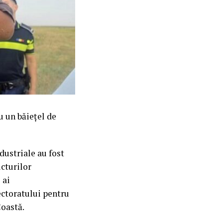
u un băiețel de
dustriale au fost
ucturilor
 ai
ectoratului pentru
Coastă.