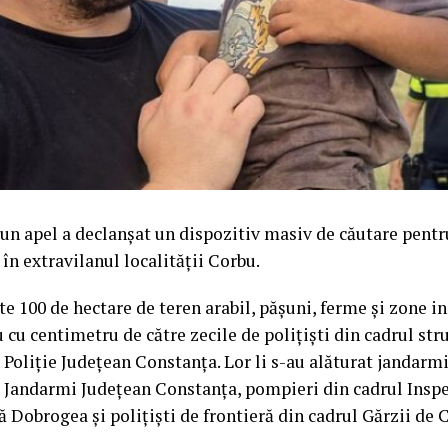
0, un apel a declanșat un dispozitiv masiv de căutare pentr
 în extravilanul localității Corbu.
te 100 de hectare de teren arabil, pășuni, ferme și zone in
 cu centimetru de către zecile de polițiști din cadrul str
 Poliție Județean Constanța. Lor li s-au alăturat jandarmi
e Jandarmi Județean Constanța, pompieri din cadrul Insp
ă Dobrogea și polițiști de frontieră din cadrul Gărzii de 