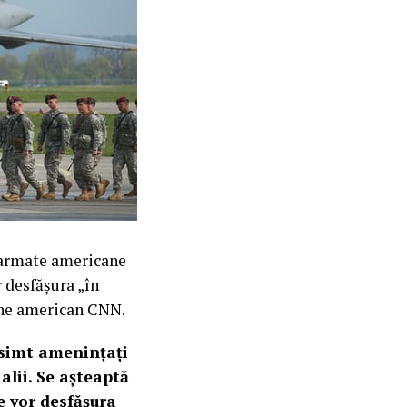
e armate americane
r desfășura „în
iune american CNN.
e simt amenințați
alii. Se așteaptă
e vor desfășura