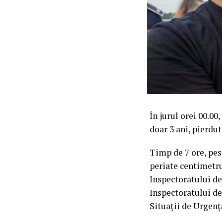
În jurul orei 00.0
doar 3 ani, pierdut
Timp de 7 ore, pes
periate centimetru
Inspectoratului de
Inspectoratului d
Situații de Urgenț