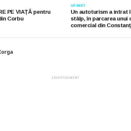
UP NEXT
E PE VIAȚĂ pentru
Un autoturism a intrat 
 din Corbu
stâlp, în parcarea unui 
comercial din Constanț
Iorga
ADVERTISEMENT