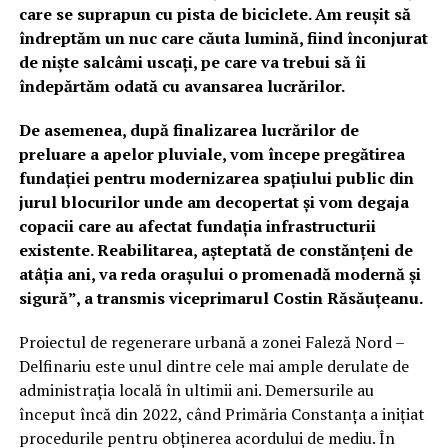
care se suprapun cu pista de biciclete. Am reușit să
îndreptăm un nuc care căuta lumină, fiind înconjurat
de niște salcâmi uscați, pe care va trebui să îi
îndepărtăm odată cu avansarea lucrărilor.
De asemenea, după finalizarea lucrărilor de
preluare a apelor pluviale, vom începe pregătirea
fundației pentru modernizarea spațiului public din
jurul blocurilor unde am decopertat și vom degaja
copacii care au afectat fundația infrastructurii
existente. Reabilitarea, așteptată de constănțeni de
atâția ani, va reda orașului o promenadă modernă și
sigură”, a transmis viceprimarul Costin Răsăuțeanu.
Proiectul de regenerare urbană a zonei Faleză Nord –
Delfinariu este unul dintre cele mai ample derulate de
administrația locală în ultimii ani. Demersurile au
început încă din 2022, când Primăria Constanța a inițiat
procedurile pentru obținerea acordului de mediu. În