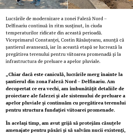
Lucrările de modernizare a zonei Faleză Nord –
Delfinariu continuă în ritm susținut, în ciuda
temperaturilor ridicate din această perioadă.
Viceprimarul Constanței, Costin Răsăuțeanu, anunță că
șantierul avansează, iar în această etapă se lucrează la
pregătirea terenului pentru viitoarea promenadă și la
infrastructura de preluare a apelor pluviale.
„Chiar dacă este caniculă, lucrările merg înainte la
șantierul din zona Faleză Nord – Delfinariu. Am
decopertat ce era vechi, am îmbunătățit detaliile de
proiectare ale falezei și ale sistemului de preluare a
apelor pluviale și continuăm cu pregătirea terenului
pentru structura fundației viitoarei promenade.
În același timp, am avut grijă să protejăm căsuțele
amenajate pentru păsări și să salvăm nucii existenți,