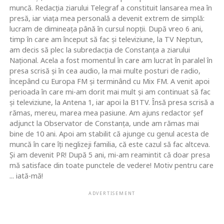
muncă. Redacţia ziarului Telegraf a constituit lansarea mea în
presă, iar viaţa mea personală a devenit extrem de simplă:
lucram de dimineaţa până în cursul nopţii. După vreo 6 ani,
timp în care am început să fac şi televiziune, la TV Neptun,
am decis să plec la subredacţia de Constanţa a ziarului
Naţional. Acela a fost momentul în care am lucrat în paralel în
presa scrisă şi în cea audio, la mai multe posturi de radio,
începând cu Europa FM şi terminând cu Mix FM. A venit apoi
perioada în care mi-am dorit mai mult şi am continuat să fac
şi televiziune, la Antena 1, iar apoi la B1TV. Însă presa scrisă a
rămas, mereu, marea mea pasiune. Am ajuns redactor şef
adjunct la Observator de Constanţa, unde am rămas mai
bine de 10 ani. Apoi am stabilit că ajunge cu genul acesta de
muncă în care îţi neglizeji familia, că este cazul să fac altceva.
Şi am devenit PR! După 5 ani, mi-am reamintit că doar presa
mă satisface din toate punctele de vedere! Motiv pentru care
... iată-mă!
ADVERTISEMENT