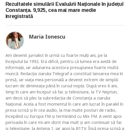
Rezultatele simulării Evaluării Naționale în județul
Constanța. 9,925, cea mai mare medie
înregistrată
Maria Ionescu
Am devenit jurnalist în urmă cu foarte mulţi ani, pe la
începutul lui 1992. Era dificil, pentru că lumea era avidă de
informaţii, iar adunarea acestora presupunea foarte multă
muncă. Redacţia ziarului Telegraf a constituit lansarea mea în
presă, iar viaţa mea personală a devenit extrem de simplă:
lucram de dimineaţa până în cursul nopţii. După vreo 6 ani,
timp în care am început să fac şi televiziune, la TV Neptun,
am decis să plec la subredacţia de Constanţa a ziarului
Naţional. Acela a fost momentul în care am lucrat în paralel în
presa scrisă şi în cea audio, la mai multe posturi de radio,
începând cu Europa FM şi terminând cu Mix FM. A venit apoi
perioada în care mi-am dorit mai mult şi am continuat să fac
şi televiziune, la Antena 1, iar apoi la B1TV. Însă presa scrisă a