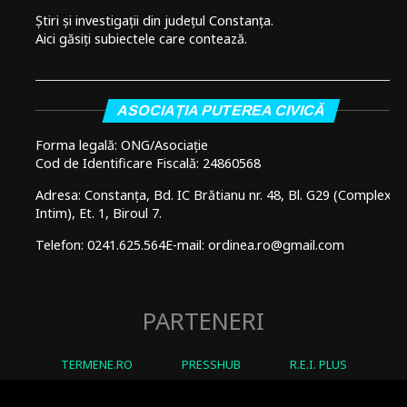
Știri și investigații din județul Constanța.
Aici găsiți subiectele care contează.
ASOCIAȚIA PUTEREA CIVICĂ
Forma legală: ONG/Asociație
Cod de Identificare Fiscală: 24860568
Adresa: Constanța, Bd. IC Brătianu nr. 48, Bl. G29 (Complex
Intim), Et. 1, Biroul 7.
Telefon: 0241.625.564
E-mail: ordinea.ro@gmail.com
PARTENERI
TERMENE.RO
PRESSHUB
R.E.I. PLUS