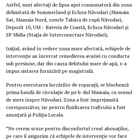
Astfel, sunt afectați de lipsa apei consumatorii din zona
delimitată de Summerland și Ecluza Năvodari (Mamaia
Sat, Mamaia Nord, zonele Tabăra de copii Năvodari,
Depozit 10, UM – Bateria de Coastă, Ecluza Năvodari și
SP Midia (Stația de Interconectare Năvodari).
Inițial, având în vedere zona mare afectată, echipele de
intervenție au încercat remedierea avariei cu conducta
sub presiune, dar din cauza debitului mare de apă, s-a
impus sistarea furnizării pe magistrală.
Pentru executarea lucrărilor de reparații, se blochează
prima bandă de circulație de pe b-dul Mamaia, cu sensul
de mers înspre Năvodari. Zona a fost împrejmuită
corespunzător, iar pentru fluidizarea traficului a fost
anunțată și Poliția Locala.
”Ne cerem scuze pentru disconfortul creat abonaților,
pe care îi asigurăm că echipele de intervenție vor face