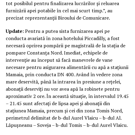
tot posibilul pentru finalizarea lucrărilor și reluarea
furnizării apei potabile în cel mai scurt timp.”, au
precizat reprezentanții Biroului de Comunicare.
Update:
Pentru a putea sista furnizarea apei pe
conducta avariată în zona hotelului Piccadilly, a fost
necesară oprirea pompării pe magistrală de la stația de
pompare Constanța Nord. Imediat, echipele de
intervenție au început să facă manevrele de vane
necesare pentru asigurarea alimentării cu apă a stațiunii
Mamaia, prin conducta DN 400. Având în vedere zona
mare deservită, până la intrarea în presiune a rețelei,
abonații deserviți nu vor avea apă la robinete pentru
aproximativ 2 ore. În această situație, în intervalul 19.45
– 21.45 sunt afectați de lipsa apei și abonații din
stațiunea Mamaia, precum și cei din zona Tomis Nord,
perimetrul delimitat de b-dul Aurel Vlaicu – b-dul Al.
Lăpușneanu – Soveja – b-dul Tomis – b-dul Aurel Vlaicu.