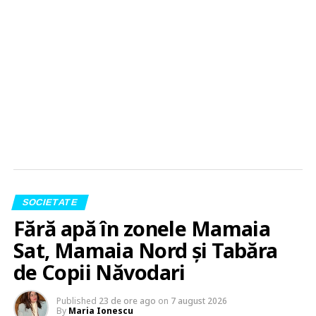
SOCIETATE
Fără apă în zonele Mamaia
Sat, Mamaia Nord și Tabăra
de Copii Năvodari
Published
23 de ore ago
on
7 august 2026
By
Maria Ionescu