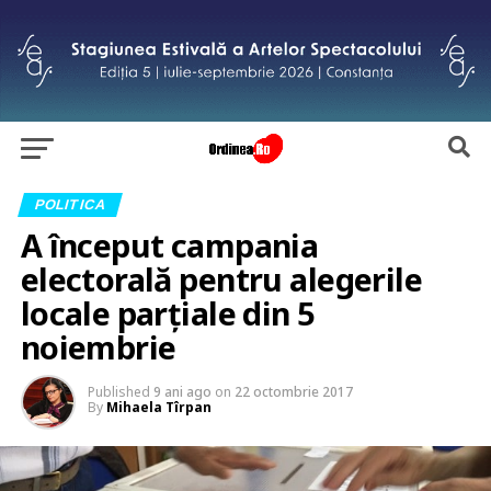
POLITICA
A început campania
electorală pentru alegerile
locale parțiale din 5
noiembrie
Published
9 ani ago
on
22 octombrie 2017
By
Mihaela Tîrpan