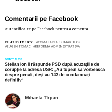
Comentarii pe Facebook
Autentifica-te pe Facebook pentru a comenta
RELATED TOPICS:
COMASAREA PRIMARIILOR
EUGEN TOMAC
REFORMA ADMINISTRATIVA
DON'T MISS
Stelian Ion îi răspunde PSD după acuzațiile de
corupție la adresa USR: „Au tupeul să vorbească
despre penali, deși au 143 de condamnați
definitiv“
Mihaela Tîrpan