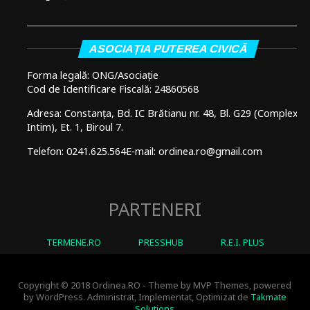
ASOCIAȚIA PUTEREA CIVICĂ
Forma legală: ONG/Asociație
Cod de Identificare Fiscală: 24860568
Adresa: Constanța, Bd. IC Brătianu nr. 48, Bl. G29 (Complex
Intim), Et. 1, Biroul 7.
Telefon: 0241.625.564
E-mail: ordinea.ro@gmail.com
PARTENERI
TERMENE.RO
PRESSHUB
R.E.I. PLUS
Copyright © 2018 Ordinea.RO - Theme by MVP Themes, powered
by WordPress. Administrat, Implementat, Optimizat de
Takmate
Solutions