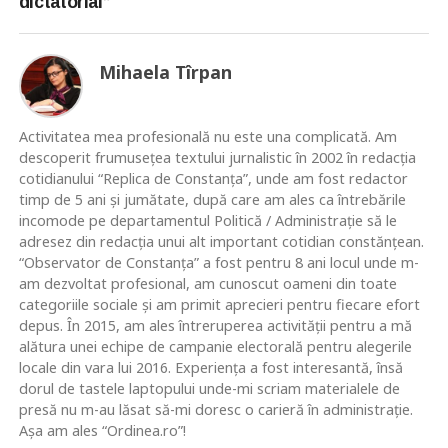
dictatorial”
Mihaela Tîrpan
Activitatea mea profesională nu este una complicată. Am
descoperit frumusețea textului jurnalistic în 2002 în redacția
cotidianului “Replica de Constanța”, unde am fost redactor
timp de 5 ani și jumătate, după care am ales ca întrebările
incomode pe departamentul Politică / Administrație să le
adresez din redacția unui alt important cotidian constănțean.
“Observator de Constanța” a fost pentru 8 ani locul unde m-
am dezvoltat profesional, am cunoscut oameni din toate
categoriile sociale și am primit aprecieri pentru fiecare efort
depus. În 2015, am ales întreruperea activității pentru a mă
alătura unei echipe de campanie electorală pentru alegerile
locale din vara lui 2016. Experiența a fost interesantă, însă
dorul de tastele laptopului unde-mi scriam materialele de
presă nu m-au lăsat să-mi doresc o carieră în administrație.
Așa am ales “Ordinea.ro”!