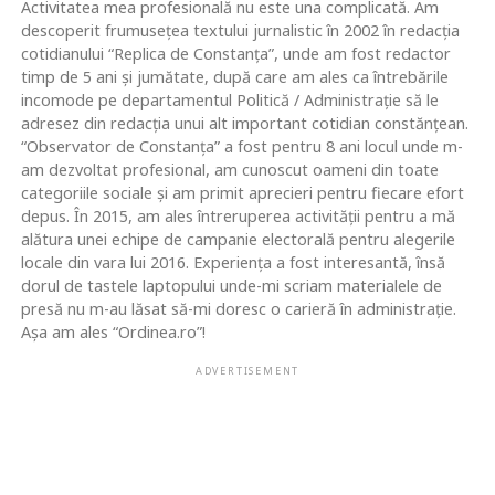
Activitatea mea profesională nu este una complicată. Am
descoperit frumusețea textului jurnalistic în 2002 în redacția
cotidianului “Replica de Constanța”, unde am fost redactor
timp de 5 ani și jumătate, după care am ales ca întrebările
incomode pe departamentul Politică / Administrație să le
adresez din redacția unui alt important cotidian constănțean.
“Observator de Constanța” a fost pentru 8 ani locul unde m-
am dezvoltat profesional, am cunoscut oameni din toate
categoriile sociale și am primit aprecieri pentru fiecare efort
depus. În 2015, am ales întreruperea activității pentru a mă
alătura unei echipe de campanie electorală pentru alegerile
locale din vara lui 2016. Experiența a fost interesantă, însă
dorul de tastele laptopului unde-mi scriam materialele de
presă nu m-au lăsat să-mi doresc o carieră în administrație.
Așa am ales “Ordinea.ro”!
ADVERTISEMENT